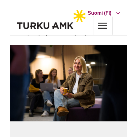
Siirry
sisältöön
Choose
a
language
Etusivu
Yrityksille ja organisaatioille
Rekrytointipalvelut