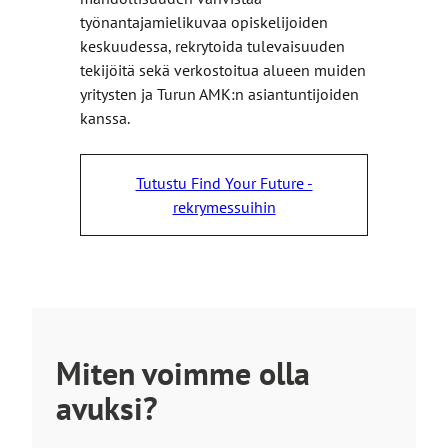
e
työnantajamielikuvaa opiskelijoiden
keskuudessa, rekrytoida tulevaisuuden
tekijöitä sekä verkostoitua alueen muiden
yritysten ja Turun AMK:n asiantuntijoiden
kanssa.
Tutustu Find Your Future -
rekrymessuihin
Miten voimme olla
avuksi?