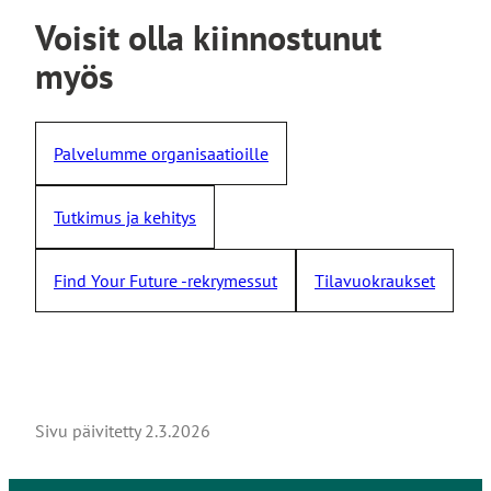
v
Voisit olla kiinnostunut
i
e
myös
u
l
k
Palvelumme organisaatioille
o
i
Tutkimus ja kehitys
s
e
l
Find Your Future -rekrymessut
Tilavuokraukset
l
e
s
i
v
u
Sivu päivitetty
2.3.2026
s
t