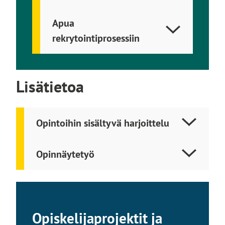
l
k
Apua
o
rekrytointiprosessiin
i
s
e
l
Lisätietoa
l
e
s
Opintoihin sisältyvä harjoittelu
i
v
u
Opinnäytetyö
s
t
o
l
l
Opiskelijaprojektit ja
e