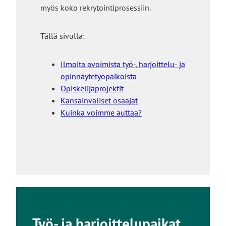
myös koko rekrytointiprosessiin.
Tällä sivulla:
Ilmoita avoimista työ-, harjoittelu- ja
opinnäytetyöpaikoista
Opiskelijaprojektit
Kansainväliset osaajat
Kuinka voimme auttaa?
Työ- ja harjoittelupaikat