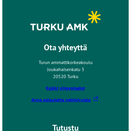
o
l
l
e
Ota yhteyttä
Turun ammattikorkeakoulu
Joukahaisenkatu 3
20520 Turku
Kaikki yhteystiedot
L
Anna palautetta nettisivuista
i
n
k
Tutustu
k