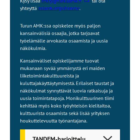
L
Kysy lisää
rekry@turkuamk.fi
tai ota
i
yhteyttä
asiantuntijoihimme
.
n
k
Turun AMK:ssa opiskelee myös paljon
k
kansainvälisiä osaajia, jotka tarjoavat
i
työelämälle arvokasta osaamista ja uusia
v
näkökulmia.
i
e
Kansainväliset opiskelijamme tuovat
u
mukanaan syvää ymmärrystä eri maiden
l
liiketoimintakulttuureista ja
k
kuluttajakäyttäytymisestä. Erilaiset taustat ja
o
näkökulmat synnyttävät luovia ratkaisuja ja
i
uusia toimintatapoja. Monikulttuurinen tiimi
s
kehittää myös koko työyhteisön kielitaitoa,
e
kulttuurista osaamista sekä lisää yrityksen
l
houkuttelevuutta työnantajana.
l
e
TANDEM-harjoittelu