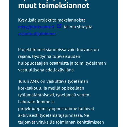
muut toimeksiannot
Kysy lisää projektitoimeksiannoista
L
rekry@turkuamk.fi
tai ota yhteyttä
i
asiantuntijoihimme
.
n
k
Projektitoimeksiannoissa vain luovuus on
k
rajana. Hyödynnä tulevaisuuden
i
huippuosaajien osaamista ja toimi työelämän
v
vastuullisena edelläkävijänä.
i
e
Turun AMK on vaikuttava työelämän
u
korkeakoulu ja meillä opiskellaan
l
työlämälähtöisesti, työelämää varten.
k
Laboratoriomme ja
o
projektioppimisympäristömme toimivat
i
aktiivisesti työelämärajapinnassa. Ne
s
tarjoavat yrityksille toiminnan kehittämiseen