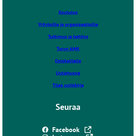
i
v
Koulutus
i
Yrityksille ja organisaatioille
e
u
Tutkimus ja kehitys
l
k
Turun AMK
o
Opiskelijalle
i
s
Uutishuone
e
l
Tilaa uutiskirje
l
e
Seuraa
s
i
v
Linkki vie ulkoiselle sivustolle
u
Facebook
s