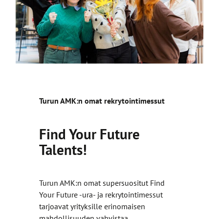
u
l
k
o
i
s
e
l
l
Turun AMK:n omat rekrytointimessut
e
s
Find Your Future
i
Talents!
v
u
s
t
Turun AMK:n omat supersuositut Find
o
Your Future -ura- ja rekrytointimessut
l
tarjoavat yrityksille erinomaisen
l
mahdollisuuden vahvistaa