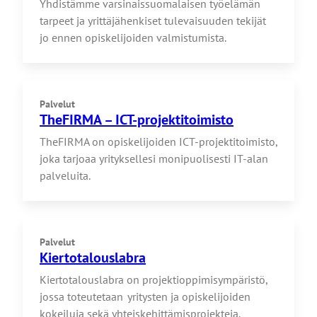
Yhdistämme varsinaissuomalaisen työelämän
tarpeet ja yrittäjähenkiset tulevaisuuden tekijät
jo ennen opiskelijoiden valmistumista.
Palvelut
TheFIRMA – ICT-projektitoimisto
TheFIRMA on opiskelijoiden ICT-projektitoimisto,
joka tarjoaa yrityksellesi monipuolisesti IT-alan
palveluita.
Palvelut
Kiertotalouslabra
Kiertotalouslabra on projektioppimisympäristö,
jossa toteutetaan yritysten ja opiskelijoiden
kokeiluja sekä yhteiskehittämisprojekteja.