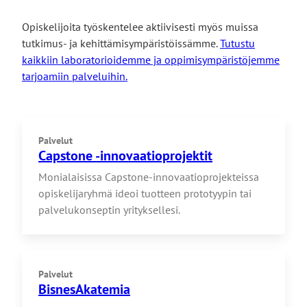
Opiskelijoita työskentelee aktiivisesti myös muissa
tutkimus- ja kehittämisympäristöissämme.
Tutustu
kaikkiin laboratorioidemme ja oppimisympäristöjemme
tarjoamiin palveluihin.
Palvelut
Capstone -innovaatioprojektit
Monialaisissa Capstone-innovaatioprojekteissa
opiskelijaryhmä ideoi tuotteen prototyypin tai
palvelukonseptin yrityksellesi.
Palvelut
BisnesAkatemia