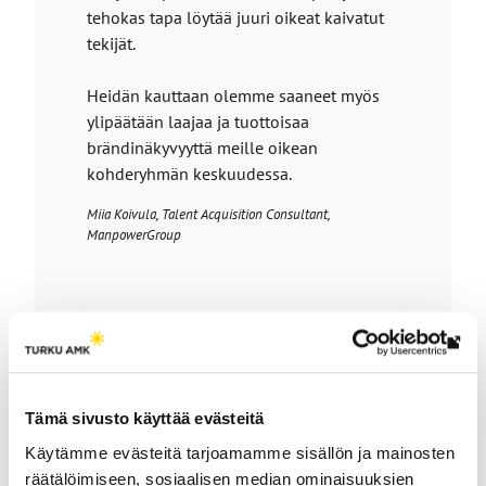
tehokas tapa löytää juuri oikeat kaivatut
tekijät.
Heidän kauttaan olemme saaneet myös
ylipäätään laajaa ja tuottoisaa
brändinäkyvyyttä meille oikean
kohderyhmän keskuudessa.
Miia Koivula, Talent Acquisition Consultant,
ManpowerGroup
Lin
vie
ulk
Tämä sivusto käyttää evästeitä
siv
Käytämme evästeitä tarjoamamme sisällön ja mainosten
räätälöimiseen, sosiaalisen median ominaisuuksien