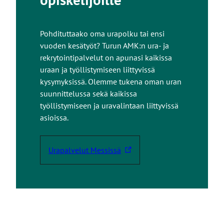
Pohdituttaako oma urapolku tai ensi
vuoden kesätyöt? Turun AMK:n ura- ja
rekrytointipalvelut on apunasi kaikissa
uraan ja työllistymiseen liittyvissä
kysymyksissä. Olemme tukena oman uran
suunnittelussa sekä kaikissa
työllistymiseen ja uravalintaan liittyvissä
asioissa.
Urapalvelut Messissä
L
i
n
k
k
i