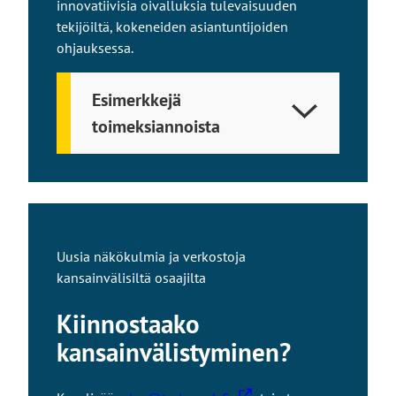
e
innovatiivisia oivalluksia tulevaisuuden
l
tekijöiltä, kokeneiden asiantuntijoiden
l
ohjauksessa.
e
s
Esimerkkejä
i
toimeksiannoista
v
u
s
t
o
l
Uusia näkökulmia ja verkostoja
l
kansainvälisiltä osaajilta
e
Kiinnostaako
kansainvälistyminen?