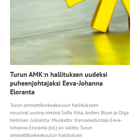
Turun AMK:n hallituksen uudeksi
puheenjohtajaksi Eeva-Johanna
Eloranta
Turun ammattikorkeakoulun hallitukseen
nousivat uusina niminä Sofia Virta, Anders Blom ja Olga
Hellman. Julkaistu: Muokattu: Kansanedustaja Eeva-
Johanna Eloranta (sd.) on valittu Turun
ammattikorkeakoulun hallituksen