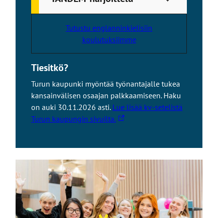
s
i
Tutustu englanninkielisiin
v
koulutuksiimme
u
s
t
Tiesitkö?
o
Turun kaupunki myöntää työnantajalle tukea
l
kansainvälisen osaajan palkkaamiseen. Haku
l
on auki 30.11.2026 asti.
Lue lisää kv-setelistä
e
L
Turun kaupungin sivuilta.
i
n
k
k
i
v
i
e