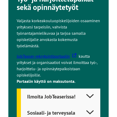
sekä opinnäytetyöt
Valjasta korkeakouluopiskelijoiden osaaminen
yrityksesi tarpeisiin, vahvista
työnantajamielikuvaa ja tarjoa samalla
opiskelijalle arvokasta kokemusta
työelämästä.
L
JobTeaser-rekrytointiportaalin
kautta
i
yritykset ja organisaatiot voivat ilmoittaa työ-,
n
harjoittelu- ja opinnäytepaikoistaan
k
opiskelijoille.
k
Portaalin käyttö on maksutonta.
i
v
Ilmoita JobTeaserissa!
i
e
Sosiaali- ja terveysala
u