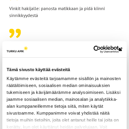
Vinkit hakijalle: panosta matikkaan ja pidä kiinni
sinnikkyydestä
Konetekniikan opintoja Turun AMK:ssa pohtivalle
Lin
Myyryläinen nostaa esiin kaksi asiaa: matematiikan ja
vie
asenteen. Hyvä matikkapohja helpottaa erityisesti
ulk
Tämä sivusto käyttää evästeitä
opintojen alkua ja tekee monesta kurssista
siv
huomattavasti sujuvamman.
Käytämme evästeitä tarjoamamme sisällön ja mainosten
räätälöimiseen, sosiaalisen median ominaisuuksien
Toinen neuvo on sinnikkyys: vaikean tehtävän edessä ei
tukemiseen ja kävijämäärämme analysoimiseen. Lisäksi
kannata luovuttaa heti. Kun lähtee selvittämään
jaamme sosiaalisen median, mainosalan ja analytiikka-
ratkaisua pala palalta, vaikealtakin näyttävä
alan kumppaneillemme tietoja siitä, miten käytät
kokonaisuus alkaa aueta – ja onnistuminen palkitsee.
sivustoamme. Kumppanimme voivat yhdistää näitä
tietoja muihin tietoihin, joita olet antanut heille tai joita on
kerätty, kun olet käyttänyt heidän palvelujaan. Voit