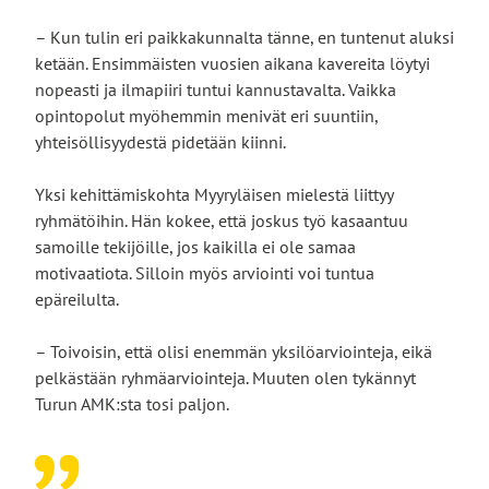
– Kun tulin eri paikkakunnalta tänne, en tuntenut aluksi
ketään. Ensimmäisten vuosien aikana kavereita löytyi
nopeasti ja ilmapiiri tuntui kannustavalta. Vaikka
opintopolut myöhemmin menivät eri suuntiin,
yhteisöllisyydestä pidetään kiinni.
Yksi kehittämiskohta Myyryläisen mielestä liittyy
ryhmätöihin. Hän kokee, että joskus työ kasaantuu
samoille tekijöille, jos kaikilla ei ole samaa
motivaatiota. Silloin myös arviointi voi tuntua
epäreilulta.
– Toivoisin, että olisi enemmän yksilöarviointeja, eikä
pelkästään ryhmäarviointeja. Muuten olen tykännyt
Turun AMK:sta tosi paljon.