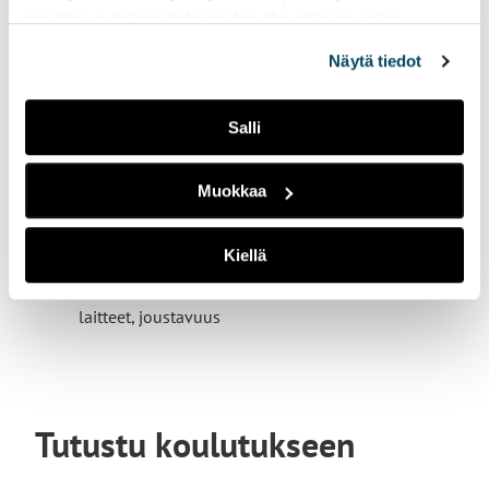
Kuka?
muuttaa evästeasetuksiesi hyväksyntää sivuston
alalaidassa vasemmassa kulmassa olevasta eväste-
Näytä tiedot
ikonista.
Nimi:
Totti Myyryläinen
Koulutus:
Konetekniikka, Turun
Salli
ammattikorkeakoulu
Opintojen vaihe:
3. vuoden kevät
Tavoitevalmistuminen:
kevät 2027
Muokkaa
Taustaa ja kiinnostuksenkohteita:
remontointi,
autojen parissa tekeminen, ruoanlaitto,
Kiellä
tapahtumien järjestäminen, matkustelu
Parasta opinnoissa:
yhteisöllisyys, hyvät tilat ja
laitteet, joustavuus
Tutustu koulutukseen