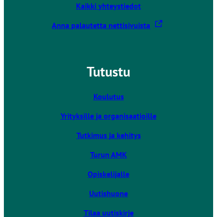
Kaikki yhteystiedot
L
Anna palautetta nettisivuista
i
n
k
Tutustu
k
i
v
Koulutus
i
Yrityksille ja organisaatioille
e
u
Tutkimus ja kehitys
l
k
Turun AMK
o
Opiskelijalle
i
s
Uutishuone
e
l
Tilaa uutiskirje