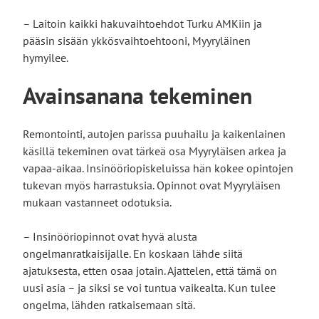
– Laitoin kaikki hakuvaihtoehdot Turku AMKiin ja
pääsin sisään ykkösvaihtoehtooni, Myyryläinen
hymyilee.
Avainsanana tekeminen
Remontointi, autojen parissa puuhailu ja kaikenlainen
käsillä tekeminen ovat tärkeä osa Myyryläisen arkea ja
vapaa-aikaa. Insinööriopiskeluissa hän kokee opintojen
tukevan myös harrastuksia. Opinnot ovat Myyryläisen
mukaan vastanneet odotuksia.
– Insinööriopinnot ovat hyvä alusta
ongelmanratkaisijalle. En koskaan lähde siitä
ajatuksesta, etten osaa jotain. Ajattelen, että tämä on
uusi asia – ja siksi se voi tuntua vaikealta. Kun tulee
ongelma, lähden ratkaisemaan sitä.