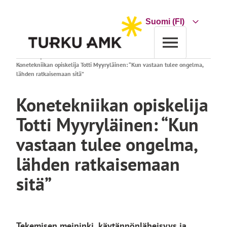
Siirry
sisältöön
Choose
a
language
Etusivu
Ajankohtaista
Konetekniikan opiskelija Totti Myyryläinen: “Kun vastaan tulee ongelma,
lähden ratkaisemaan sitä”
Konetekniikan opiskelija
Totti Myyryläinen: “Kun
vastaan tulee ongelma,
lähden ratkaisemaan
sitä”
Tekemisen meininki, käytännönläheisyys ja