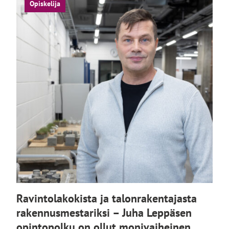
Opiskelija
Ravintolakokista ja talonrakentajasta
rakennusmestariksi – Juha Leppäsen
opintopolku on ollut monivaiheinen