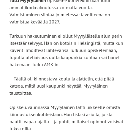
Totti Myyryläinen
opiskelee konetekniikkaa Turun
ammattikorkeakoulussa kolmatta vuotta.
Valmistuminen siintää jo mielessä: tavoitteena on
valmistua keväällä 2027.
Turkuun hakeutuminen ei ollut Myyryläiselle alun perin
itsestäänselvyys. Hän on kotoisin Helsingistä, mutta kun
kaverit ilmoittivat lähtevänsä Turkuun opiskelemaan,
lopulta uteliaisuus uutta kaupunkia kohtaan sai hänet
hakemaan Turku AMKiin.
– Täällä oli kiinnostava koulu ja ajattelin, että pitää
katsoa, miltä uusi kaupunki näyttää, Myyryläinen
taustoittaa.
Opiskeluvalinnassa Myyryläinen lähti liikkeelle omista
kiinnostuksenkohteistaan. Hän listasi asioita, joista
nauttii vapaa-ajalla – ja pohti, millaiset opinnot voisivat
tukea niitä.