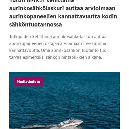
aurinkosähkölaskuri auttaa arvioimaan
aurinkopaneelien kannattavuutta kodin
sähköntuotannossa
Tutkijoiden kehittämä aurinkosähkölaskuri auttaa
aurinkopaneelien ostajaa arvioimaan investoinnin
kannattavuutta. Oma aurinkosähkön tuotanto tuo
turvaa esimerkiksi sähkön hintapiikkien aikana.
Mediatiedote