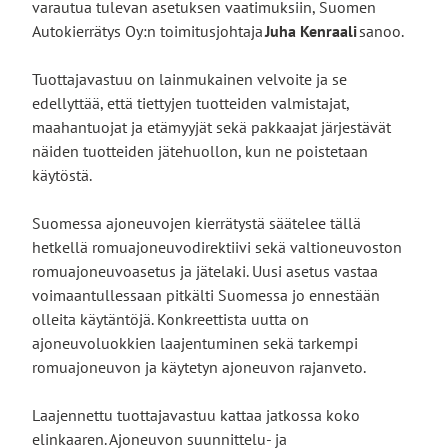
varautua tulevan asetuksen vaatimuksiin, Suomen
Autokierrätys Oy:n toimitusjohtaja
Juha Kenraali
sanoo.
Tuottajavastuu on lainmukainen velvoite ja se
edellyttää, että tiettyjen tuotteiden valmistajat,
maahantuojat ja etämyyjät sekä pakkaajat järjestävät
näiden tuotteiden jätehuollon, kun ne poistetaan
käytöstä.
Suomessa ajoneuvojen kierrätystä säätelee tällä
hetkellä romuajoneuvodirektiivi sekä valtioneuvoston
romuajoneuvoasetus ja jätelaki. Uusi asetus vastaa
voimaantullessaan pitkälti Suomessa jo ennestään
olleita käytäntöjä. Konkreettista uutta on
ajoneuvoluokkien laajentuminen sekä tarkempi
romuajoneuvon ja käytetyn ajoneuvon rajanveto.
Laajennettu tuottajavastuu kattaa jatkossa koko
elinkaaren. Ajoneuvon suunnittelu- ja