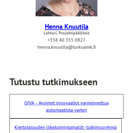
Henna Knuutila
Lehtori, Projektipäällikkö
+358 40 355 0827
henna.knuutila@turkuamk.fi
Tutustu tutkimukseen
OIVA – Avoimet innovaatiot varmennettua
automaatiota varten
Kiertotalouden liiketoimintamallit -tutkimusryhmä