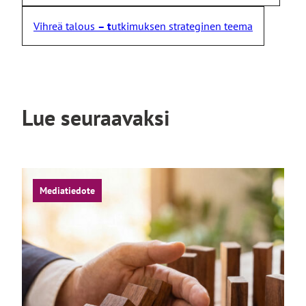
Vihreä talous
– t
utkimuksen strateginen teema
Lue seuraavaksi
Mediatiedote