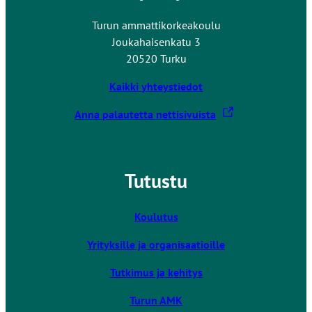
Turun ammattikorkeakoulu
Joukahaisenkatu 3
20520 Turku
Kaikki yhteystiedot
L
Anna palautetta nettisivuista
i
n
k
Tutustu
k
i
v
Koulutus
i
Yrityksille ja organisaatioille
e
u
Tutkimus ja kehitys
l
k
Turun AMK