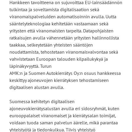
Hankkeen tavoitteena on sujuvoittaa EU-lainsäädännön
tulkintaa ja soveltamista digitalisaation sekä
viranomaispalveluiden automatisoinnin avulla. Uutta
sääntelyteknologiaa kehitetään vastaamaan sekä
yritysten että viranomaisten tarpeita. Datapohjaisten
ratkaisujen avulla vähennetään yritysten hallinnollista
taakkaa, selkeytetään yhteisten sääntöjen
noudattamista, tehostetaan viranomaisvalvontaa sekä
vahvistetaan Euroopan talouden kilpailukykyä ja
läpinäkyvyyttä. Turun
AMK:n ja Suomen Autokierrätys Oy:n osuus hankkeessa
keskittyy ajoneuvojen kierrätyksen tehostamiseen
digitaalisen alustan avulla.
Suomessa kehitetyn digitaalisen
ajoneuvokierrätysalustan avulla eri sidosryhmät, kuten
eurooppalaiset viranomaiset ja kierrätysalan toimijat,
voidaan tuoda saman palvelun äärelle, mikä parantaa
yhteistyötä ja tiedonkulkua. Tiivis yhteistyö