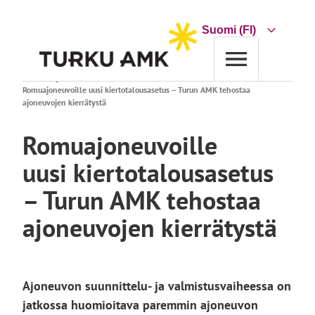
Siirry
sisältöön
Choose
a
language
Etusivu
Ajankohtaista
Romuajoneuvoille uusi kiertotalousasetus – Turun AMK tehostaa
ajoneuvojen kierrätystä
Romuajoneuvoille
uusi kiertotalousasetus
– Turun AMK tehostaa
ajoneuvojen kierrätystä
Ajoneuvon suunnittelu- ja valmistusvaiheessa on
jatkossa huomioitava paremmin ajoneuvon