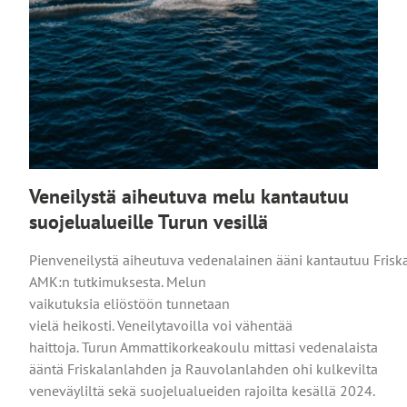
Veneilystä aiheutuva melu kantautuu
suojelualueille Turun vesillä
Pienveneilystä aiheutuva vedenalainen ääni kantautuu Frisk
AMK:n tutkimuksesta. Melun
vaikutuksia eliöstöön tunnetaan
vielä heikosti. Veneilytavoilla voi vähentää
haittoja. Turun Ammattikorkeakoulu mittasi vedenalaista
ääntä Friskalanlahden ja Rauvolanlahden ohi kulkevilta
veneväyliltä sekä suojelualueiden rajoilta kesällä 2024.