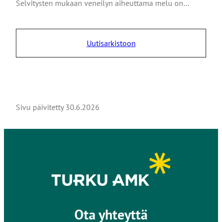
Selvitysten mukaan veneilyn aiheuttama melu on…
Uutisarkistoon
Sivu päivitetty
30.6.2026
Ota yhteyttä