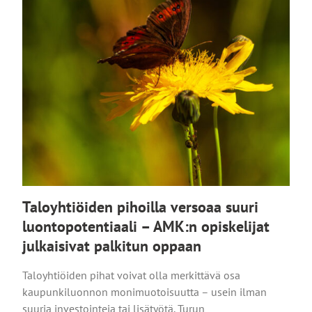
Taloyhtiöiden pihoilla versoaa suuri
luontopotentiaali – AMK:n opiskelijat
julkaisivat palkitun oppaan
Taloyhtiöiden pihat voivat olla merkittävä osa
kaupunkiluonnon monimuotoisuutta – usein ilman
suuria investointeja tai lisätyötä. Turun