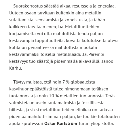
– Suorakerrostus säästää aikaa, resursseja ja energiaa.
Uuteen osaan tarvitaan kuitenkin aina metallin
sulattamista, seostamista ja koneistusta, ja tähän
kaikkeen tarvitaan energiaa. Metallituotteiden
korjaamisella voi olla mahdollista tehdä paljon
kestävämpiä lopputuotteita: kovalla kulutuksella oleva
kohta on periaatteessa mahdollista muokata
kestävämmäksi toisella metallilaadulla. Parempi
kestävyys tuo säästöjä pidemmällä aikavälillä, sanoo
Karhu.
– Täytyy muistaa, että noin 7 % globaaleista
kasvihuonepäästöistä tulee nimenomaan teräksen
tuotannosta ja noin 10 % metallien tuotannosta. Teräs
valmistetaan usein rautamalmista ja fossiilisesta
hiilestä, ja siksi metallituotteiden elinikää on tärkeää
pidentää mahdollisimman paljon, kertoo kiertotalouden
apulaisprofessori
Oskar Karlström
Turun yliopistolta.