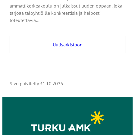
ammattikorkeakoulu on julkaissut uuden oppaan, joka
tarjoaa taloyhtiöille konkreettisia ja helposti
toteutettavia…
Uutisarkistoon
Sivu päivitetty
31.10.2025