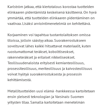
Karlström jatkaa, että kiertotalous korostaa tuotteiden
elinkaaren pidentämistä keskeisenä käsitteenä. On hyvä
ymmärtää, että tuotteiden elinkaaren pidentäminen on
vaativaa. Lisäksi arviointimenetelmiä on kehitettävä.
Korjaaminen voi tapahtua tuotantolaitoksen omissa
tiloissa, jolloin säästyy aikaa. Suorakerrostukseen
soveltuvat lähes kaikki hitsattavat materiaalit, kuten
ruostumattomat teräkset, kobolttiseokset,
rakenneteräkset ja erilaiset nikkeliseokset.
Teollisuudenaloista erityisesti kemianteollisuus,
prosessiteollisuus, meriteollisuus ja kaivosteollisuus
voivat hyötyä suorakerrostuksesta ja prosessin
kehittämisestä.
Metallituotteiden uusi elämä -hankkeessa kartoitetaan
ensin yleisesti teknologian ja Varsinais-Suomen
yritysten tilaa. Samalla kartoitetaan menetelmän