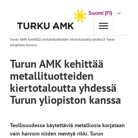
Siirry
sisältöön
Choose
a
language
Etusivu
Ajankohtaista
Turun AMK kehittää metallituotteiden kiertotaloutta yhdessä Turun
yliopiston kanssa
Turun AMK kehittää
metallituotteiden
kiertotaloutta yhdessä
Turun yliopiston kanssa
Teollisuudessa käytettäviä metalliosia korjataan
vain harvoin niiden mentyä rikki. Turun