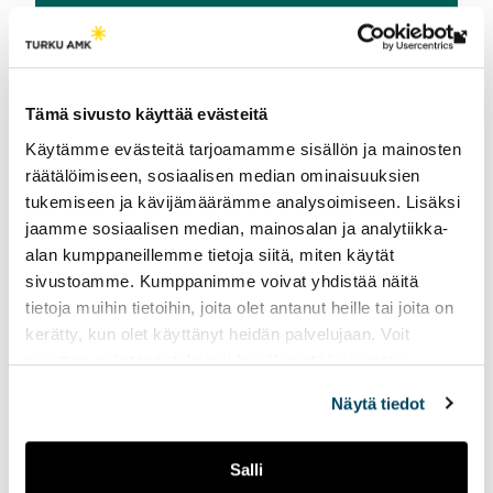
Tutustu Metallituotteiden elämä -hankkeeseen
Lin
vie
ulk
Tämä sivusto käyttää evästeitä
siv
Käytämme evästeitä tarjoamamme sisällön ja mainosten
räätälöimiseen, sosiaalisen median ominaisuuksien
tukemiseen ja kävijämäärämme analysoimiseen. Lisäksi
jaamme sosiaalisen median, mainosalan ja analytiikka-
Tutustu tutkimusryhmään
alan kumppaneillemme tietoja siitä, miten käytät
sivustoamme. Kumppanimme voivat yhdistää näitä
tietoja muihin tietoihin, joita olet antanut heille tai joita on
kerätty, kun olet käyttänyt heidän palvelujaan. Voit
Valmistustekniikka
muuttaa evästeasetuksiesi hyväksyntää sivuston
alalaidassa vasemmassa kulmassa olevasta eväste-
Näytä tiedot
ikonista.
Lisätietoja
Salli