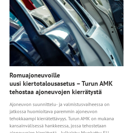
Romuajoneuvoille
uusi kiertotalousasetus – Turun AMK
tehostaa ajoneuvojen kierrätystä
Ajoneuvon suunnittelu- ja valmistusvaiheessa on
jatkossa huomioitava paremmin ajoneuvon
tehokkaampi kierrätettävyys. Turun AMK on mukana
kansainvälisessä hankkeessa, jossa tehostetaan
ajoneuvojen kierrätystä. Julkaistu: Muokattu: EU-