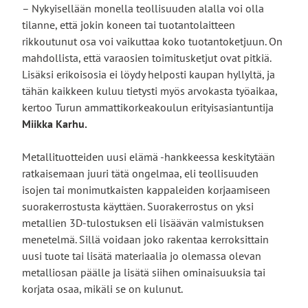
– Nykyisellään monella teollisuuden alalla voi olla
tilanne, että jokin koneen tai tuotantolaitteen
rikkoutunut osa voi vaikuttaa koko tuotantoketjuun. On
mahdollista, että varaosien toimitusketjut ovat pitkiä.
Lisäksi erikoisosia ei löydy helposti kaupan hyllyltä, ja
tähän kaikkeen kuluu tietysti myös arvokasta työaikaa,
kertoo Turun ammattikorkeakoulun erityisasiantuntija
Miikka Karhu.
Metallituotteiden uusi elämä -hankkeessa keskitytään
ratkaisemaan juuri tätä ongelmaa, eli teollisuuden
isojen tai monimutkaisten kappaleiden korjaamiseen
suorakerrostusta käyttäen. Suorakerrostus on yksi
metallien 3D-tulostuksen eli lisäävän valmistuksen
menetelmä. Sillä voidaan joko rakentaa kerroksittain
uusi tuote tai lisätä materiaalia jo olemassa olevan
metalliosan päälle ja lisätä siihen ominaisuuksia tai
korjata osaa, mikäli se on kulunut.