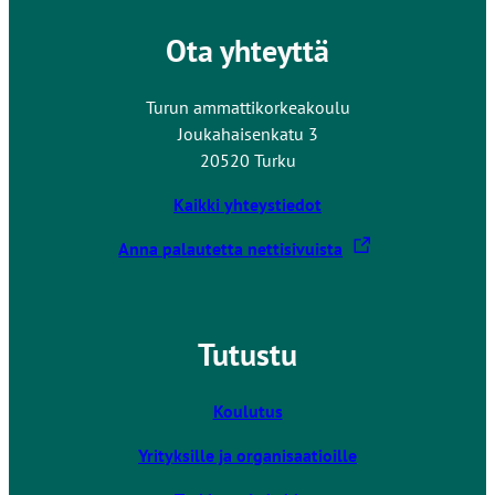
Ota yhteyttä
Turun ammattikorkeakoulu
Joukahaisenkatu 3
20520 Turku
Kaikki yhteystiedot
L
Anna palautetta nettisivuista
i
n
k
Tutustu
k
i
v
Koulutus
i
Yrityksille ja organisaatioille
e
u