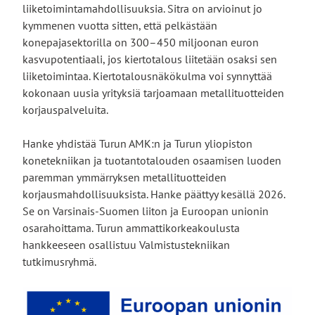
liiketoimintamahdollisuuksia. Sitra on arvioinut jo
kymmenen vuotta sitten, että pelkästään
konepajasektorilla on 300–450 miljoonan euron
kasvupotentiaali, jos kiertotalous liitetään osaksi sen
liiketoimintaa. Kiertotalousnäkökulma voi synnyttää
kokonaan uusia yrityksiä tarjoamaan metallituotteiden
korjauspalveluita.
Hanke yhdistää Turun AMK:n ja Turun yliopiston
konetekniikan ja tuotantotalouden osaamisen luoden
paremman ymmärryksen metallituotteiden
korjausmahdollisuuksista. Hanke päättyy kesällä 2026.
Se on Varsinais-Suomen liiton ja Euroopan unionin
osarahoittama. Turun ammattikorkeakoulusta
hankkeeseen osallistuu Valmistustekniikan
tutkimusryhmä.