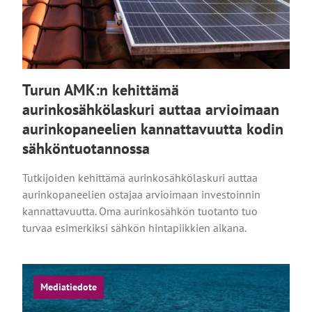
Turun AMK:n kehittämä
aurinkosähkölaskuri auttaa arvioimaan
aurinkopaneelien kannattavuutta kodin
sähköntuotannossa
Tutkijoiden kehittämä aurinkosähkölaskuri auttaa
aurinkopaneelien ostajaa arvioimaan investoinnin
kannattavuutta. Oma aurinkosähkön tuotanto tuo
turvaa esimerkiksi sähkön hintapiikkien aikana.
Mediatiedote