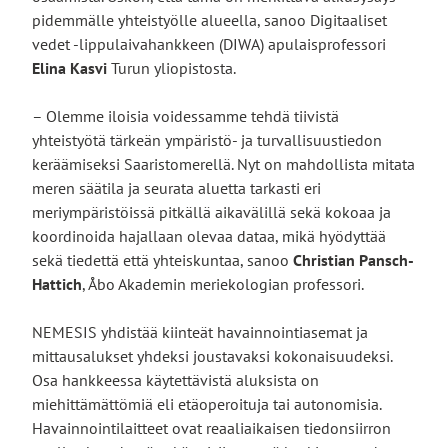
pidemmälle yhteistyölle alueella, sanoo Digitaaliset
vedet -lippulaivahankkeen (DIWA) apulaisprofessori
Elina Kasvi
Turun yliopistosta.
– Olemme iloisia voidessamme tehdä tiivistä
yhteistyötä tärkeän ympäristö- ja turvallisuustiedon
keräämiseksi Saaristomerellä. Nyt on mahdollista mitata
meren säätila ja seurata aluetta tarkasti eri
meriympäristöissä pitkällä aikavälillä sekä kokoaa ja
koordinoida hajallaan olevaa dataa, mikä hyödyttää
sekä tiedettä että yhteiskuntaa, sanoo
Christian Pansch-
Hattich
, Åbo Akademin meriekologian professori.
NEMESIS yhdistää kiinteät havainnointiasemat ja
mittausalukset yhdeksi joustavaksi kokonaisuudeksi.
Osa hankkeessa käytettävistä aluksista on
miehittämättömiä eli etäoperoituja tai autonomisia.
Havainnointilaitteet ovat reaaliaikaisen tiedonsiirron