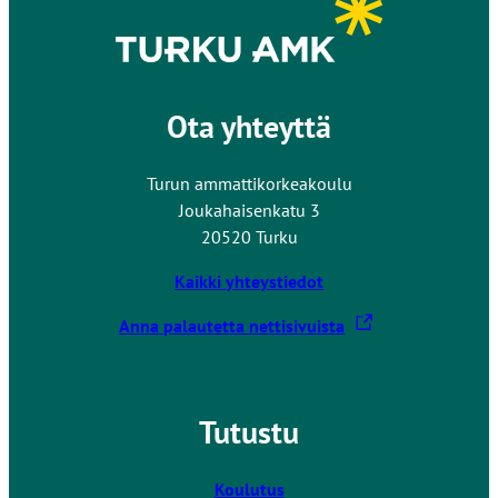
Ota yhteyttä
Turun ammattikorkeakoulu
Joukahaisenkatu 3
20520 Turku
Kaikki yhteystiedot
L
Anna palautetta nettisivuista
i
n
k
Tutustu
k
i
v
Koulutus