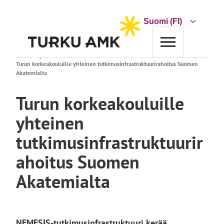
Siirry
sisältöön
Choose
a
language
Etusivu
Ajankohtaista
Turun korkeakouluille yhteinen tutkimusinfrastruktuurirahoitus Suomen
Akatemialta
Turun korkeakouluille
yhteinen
tutkimusinfrastruktuurir
ahoitus Suomen
Akatemialta
NEMESIS-tutkimusinfrastruktuuri kerää