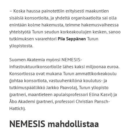
– Koska haussa painotettiin erityisesti maakuntien
sisäisiä konsortioita, ja yhdeltä organisaatiolta sai olla
enintään kolme hakemusta, teimme hakemusvaiheessa
yhteistyötä Turun seudun korkeakoulujen kesken, sanoo
tutkimuksen vararehtori
Piia Seppänen
Turun
yliopistosta.
Suomen Akatemia myönsi NEMESIS-
infrastruktuurikonsortiolle lähes kaksi miljoonaa euroa.
Konsortiossa ovat mukana Turun ammattikorkeakoulu
(johtaa konsortiota, vastuuhenkilönä koulutus- ja
tutkimuspäällikkö Jarkko Paavola), Turun yliopisto
(partneri, maantieteen apulaisprofessori Elina Kasvi) ja
Åbo Akademi (partneri, professori Christian Pansch-
Hattich).
NEMESIS mahdollistaa