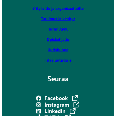
i
Yrityksille ja organisaatioille
e
u
Tutkimus ja kehitys
l
k
Turun AMK
o
Opiskelijalle
i
s
Uutishuone
e
l
Tilaa uutiskirje
l
e
Seuraa
s
i
v
Linkki vie ulkoiselle sivustolle
u
Facebook
s
Linkki vie ulkoiselle sivustolle
Instagram
t
Linkki vie ulkoiselle sivustolle
LinkedIn
o