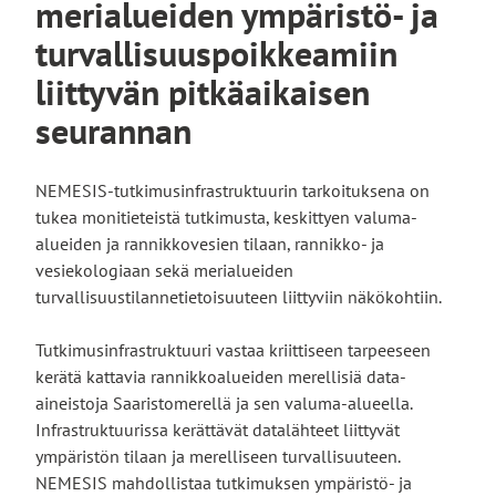
merialueiden ympäristö- ja
turvallisuuspoikkeamiin
liittyvän pitkäaikaisen
seurannan
NEMESIS-tutkimusinfrastruktuurin tarkoituksena on
tukea monitieteistä tutkimusta, keskittyen valuma-
alueiden ja rannikkovesien tilaan, rannikko- ja
vesiekologiaan sekä merialueiden
turvallisuustilannetietoisuuteen liittyviin näkökohtiin.
Tutkimusinfrastruktuuri vastaa kriittiseen tarpeeseen
kerätä kattavia rannikkoalueiden merellisiä data-
aineistoja Saaristomerellä ja sen valuma-alueella.
Infrastruktuurissa kerättävät datalähteet liittyvät
ympäristön tilaan ja merelliseen turvallisuuteen.
NEMESIS mahdollistaa tutkimuksen ympäristö- ja