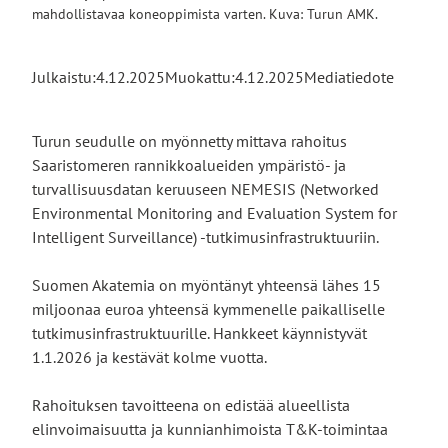
mahdollistavaa koneoppimista varten. Kuva: Turun AMK.
Julkaistu:
4.12.2025
Muokattu:
4.12.2025
Mediatiedote
Turun seudulle on myönnetty mittava rahoitus
Saaristomeren rannikkoalueiden ympäristö- ja
turvallisuusdatan keruuseen NEMESIS (Networked
Environmental Monitoring and Evaluation System for
Intelligent Surveillance) -tutkimusinfrastruktuuriin.
Suomen Akatemia on myöntänyt yhteensä lähes 15
miljoonaa euroa yhteensä kymmenelle paikalliselle
tutkimusinfrastruktuurille. Hankkeet käynnistyvät
1.1.2026 ja kestävät kolme vuotta.
Rahoituksen tavoitteena on edistää alueellista
elinvoimaisuutta ja kunnianhimoista T&K-toimintaa