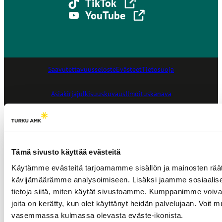
Linkki vie ulkoiselle sivustolle
TikTok
l
Linkki vie ulkoiselle sivustolle
YouTube
l
e
Saavutettavuusseloste
Evästeet
Tietosuoja
Asiakirjajulkisuuskuvaus
Ilmoituskanava
Tämä sivusto käyttää evästeitä
Käytämme evästeitä tarjoamamme sisällön ja mainosten räät
kävijämäärämme analysoimiseen. Lisäksi jaamme sosiaalise
tietoja siitä, miten käytät sivustoamme. Kumppanimme voivat yhd
joita on kerätty, kun olet käyttänyt heidän palvelujaan. Voit
vasemmassa kulmassa olevasta eväste-ikonista.