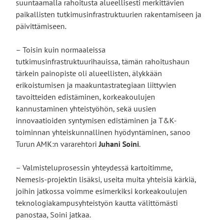
suuntaamalla rahoitusta alueellisesti merkittävien
paikallisten tutkimusinfrastruktuurien rakentamiseen ja
päivittämiseen.
– Toisin kuin normaaleissa
tutkimusinfrastruktuurihauissa, tämän rahoitushaun
tärkein painopiste oli alueellisten, älykkään
erikoistumisen ja maakuntastrategiaan liittyvien
tavoitteiden edistäminen, korkeakoulujen
kannustaminen yhteistyöhön, sekä uusien
innovaatioiden syntymisen edistäminen ja T&K-
toiminnan yhteiskunnallinen hyödyntäminen, sanoo
Turun AMK:n vararehtori
Juhani Soini
.
– Valmisteluprosessin yhteydessä kartoitimme,
Nemesis-projektin lisäksi, useita muita yhteisiä kärkiä,
joihin jatkossa voimme esimerkiksi korkeakoulujen
teknologiakampusyhteistyön kautta välittömästi
panostaa, Soini jatkaa.