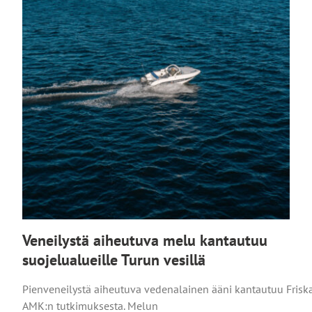
Veneilystä aiheutuva melu kantautuu
suojelualueille Turun vesillä
Pienveneilystä aiheutuva vedenalainen ääni kantautuu Frisk
AMK:n tutkimuksesta. Melun