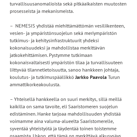
turvallisuusanomalioista sekä pitkäaikaisten muutosten
prosesseista ja mekanismeista.
– NEMESIS yhdistää miehittämättömän vesiliikenteen,
vesien- ja ympäristönsuojelun sekä meriympäristön
tutkimus- ja kehitysinfrastruktuurit yhdeksi
kokonaisuudeksi ja mahdollistaa merkittävän
jatkokehittämisen. Pystymme tutkimaan
kokonaisvaltaisesti ympäristön tilaa ja turvallisuuteen
liittyvää tilannetietoisuutta, sanoo hankkeen johtaja,
koulutus- ja tutkimuspäällikkö
Jarkko Paavola
Turun
ammattikorkeakoulusta.
– Yhteisellä hankkeella on suuri merkitys, sillä meillä
kaikilla on sama tavoite, eli Saaristomeren suojelun
edistäminen. Hanke tarjoaa mahdollisuuden yhdistää
voimamme aina valuma-alueelta Saaristomerelle,
syventää yhteistyötä ja täydentää toinen toistemme
osaamista. Uskon, että tämä on merkittävä alkusysäys