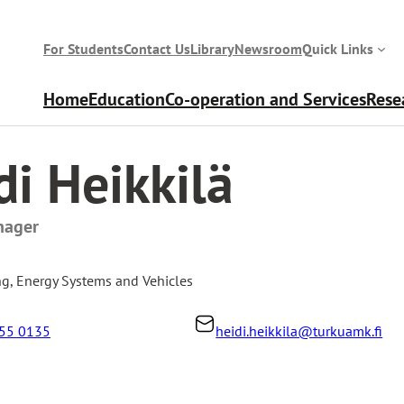
For Students
Contact Us
Library
Newsroom
Quick Links
Home
Education
Co-operation and Services
Rese
di Heikkilä
nager
ng
,
Energy Systems and Vehicles
55 0135
heidi.heikkila@turkuamk.fi