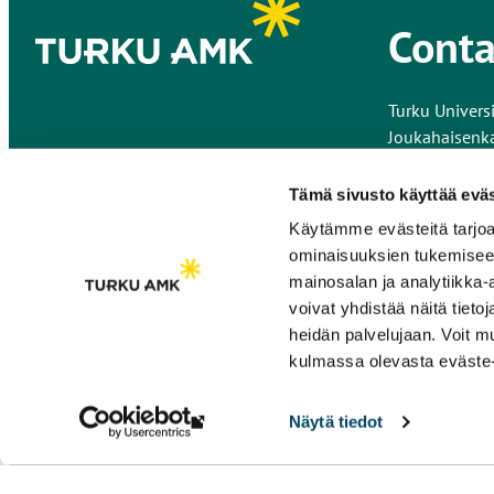
Conta
Turku Universi
Joukahaisenk
20520 Turku
Finland
Tämä sivusto käyttää eväs
Käytämme evästeitä tarjoa
All contact i
ominaisuuksien tukemisee
Give feedback
mainosalan ja analytiikka
voivat yhdistää näitä tietoja
heidän palvelujaan. Voit 
kulmassa olevasta eväste-
Näytä tiedot
The
link
Accessibility
Cookies
Data Protection
Document’s Publicity Descriptio
takes