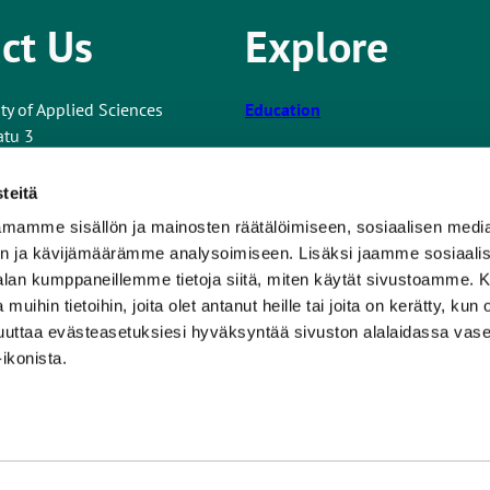
ct Us
Explore
ty of Applied Sciences
Education
atu 3
Co-operation and Services
teitä
Research and Development
mamme sisällön ja mainosten räätälöimiseen, sosiaalisen medi
nformation
Turku UAS
n ja kävijämäärämme analysoimiseen. Lisäksi jaamme sosiaali
T
 about the website
-alan kumppaneillemme tietoja siitä, miten käytät sivustoamme
For Students
h
 muihin tietoihin, joita olet antanut heille tai joita on kerätty, kun 
e
Newsroom
muuttaa evästeasetuksiesi hyväksyntää sivuston alalaidassa v
l
ikonista.
i
n
k
t
n
Reporting Channel
a