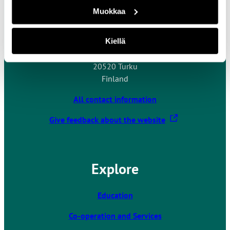
Contact Us
Muokkaa
Turku University of Applied Sciences
Kiellä
Joukahaisenkatu 3
20520 Turku
Finland
All contact information
T
Give feedback about the website
h
e
l
Explore
i
n
k
Education
t
Co-operation and Services
a
k