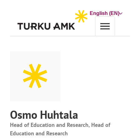
Skip
to
Choose
content
a
language
Home
Contact Us
Osmo Huhtala
Osmo Huhtala
Head of Education and Research, Head of
Education and Research