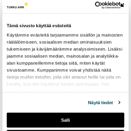
Research groups
Th
Computational Engineering and Analysis
, 
New Energy
link
tak
Tämä sivusto käyttää evästeitä
electrical engineering, energy
yo
Electrical power engineering, electricity grid and
Käytämme evästeitä tarjoamamme sisällön ja mainosten
to
electrical energy systems.
räätälöimiseen, sosiaalisen median ominaisuuksien
an
tukemiseen ja kävijämäärämme analysoimiseen. Lisäksi
ext
jaamme sosiaalisen median, mainosalan ja analytiikka-
site
alan kumppaneillemme tietoja siitä, miten käytät
sivustoamme. Kumppanimme voivat yhdistää näitä
Page updated
14.2.2025
tietoja muihin tietoihin, joita olet antanut heille tai joita on
kerätty, kun olet käyttänyt heidän palvelujaan. Voit
muuttaa evästeasetuksiesi hyväksyntää sivuston
alalaidassa vasemmassa kulmassa olevasta eväste-
Näytä tiedot
ikonista.
Salli