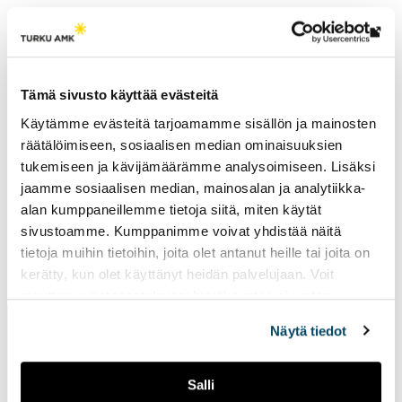
Th
link
Research groups
tak
Tämä sivusto käyttää evästeitä
New Energy
yo
Käytämme evästeitä tarjoamamme sisällön ja mainosten
to
räätälöimiseen, sosiaalisen median ominaisuuksien
an
tukemiseen ja kävijämäärämme analysoimiseen. Lisäksi
ext
jaamme sosiaalisen median, mainosalan ja analytiikka-
site
alan kumppaneillemme tietoja siitä, miten käytät
sivustoamme. Kumppanimme voivat yhdistää näitä
tietoja muihin tietoihin, joita olet antanut heille tai joita on
Page updated
14.2.2025
kerätty, kun olet käyttänyt heidän palvelujaan. Voit
muuttaa evästeasetuksiesi hyväksyntää sivuston
alalaidassa vasemmassa kulmassa olevasta eväste-
Näytä tiedot
ikonista.
Salli