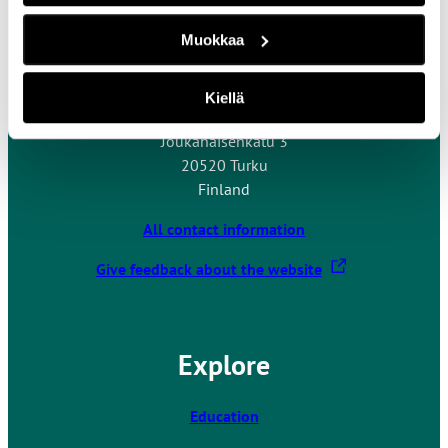
Muokkaa
Contact Us
Kiellä
Turku University of Applied Sciences
Joukahaisenkatu 3
20520 Turku
Finland
All contact information
T
Give feedback about the website
h
e
l
Explore
i
n
k
Education
t