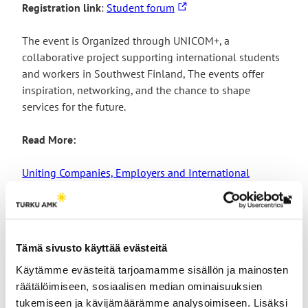
The
Registration link
:
Student forum
link
takes
The event is Organized through UNICOM+, a
you
collaborative project supporting international students
to
and workers in Southwest Finland, The events offer
an
inspiration, networking, and the chance to shape
external
services for the future.
site
Read More:
Uniting Companies, Employers and International
University Talents (UNICOM+)
Th
link
tak
Tämä sivusto käyttää evästeitä
yo
Käytämme evästeitä tarjoamamme sisällön ja mainosten
to
räätälöimiseen, sosiaalisen median ominaisuuksien
an
You might also be
tukemiseen ja kävijämäärämme analysoimiseen. Lisäksi
ext