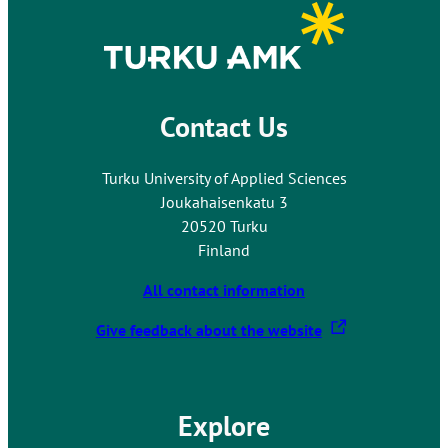
Contact Us
Turku University of Applied Sciences
Joukahaisenkatu 3
20520 Turku
Finland
All contact information
T
Give feedback about the website
h
e
l
Explore
i