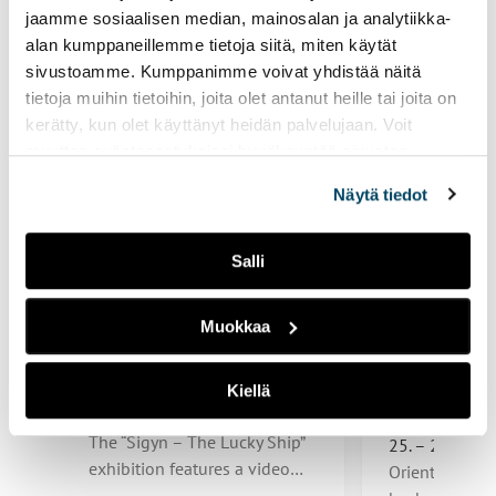
interested in these
jaamme sosiaalisen median, mainosalan ja analytiikka-
site
alan kumppaneillemme tietoja siitä, miten käytät
sivustoamme. Kumppanimme voivat yhdistää näitä
tietoja muihin tietoihin, joita olet antanut heille tai joita on
kerätty, kun olet käyttänyt heidän palvelujaan. Voit
muuttaa evästeasetuksiesi hyväksyntää sivuston
alalaidassa vasemmassa kulmassa olevasta eväste-
Näytä tiedot
ikonista.
Salli
Info
Muokkaa
Visual arts
Orientatio
“Elävät piirrokset”
Internatio
video installation
Students,
Kiellä
2026
1.6. – 30.9.2026
The “Sigyn – The Lucky Ship”
25. – 27.8.202
exhibition features a video…
Orientation Da