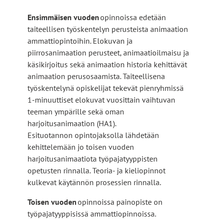
Ensimmäisen vuoden
opinnoissa edetään
taiteellisen työskentelyn perusteista animaation
ammattiopintoihin. Elokuvan ja
piirrosanimaation perusteet, animaatioilmaisu ja
käsikirjoitus sekä animaation historia kehittävät
animaation perusosaamista. Taiteellisena
työskentelynä opiskelijat tekevät pienryhmissä
1-minuuttiset elokuvat vuosittain vaihtuvan
teeman ympärille sekä oman
harjoitusanimaation (HA1).
Esituotannon opintojaksolla lähdetään
kehittelemään jo toisen vuoden
harjoitusanimaatiota työpajatyyppisten
opetusten rinnalla. Teoria- ja kieliopinnot
kulkevat käytännön prosessien rinnalla.
Toisen vuoden
opinnoissa painopiste on
työpajatyyppisissä ammattiopinnoissa.