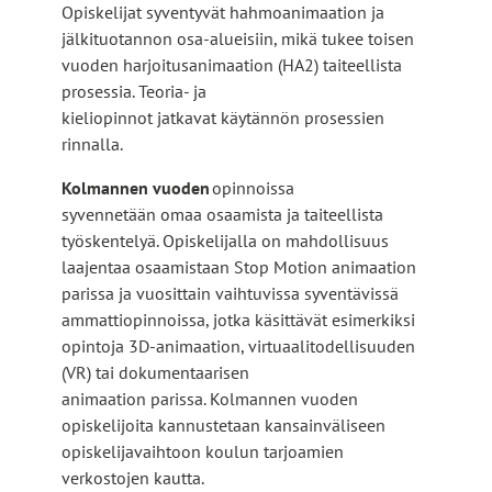
Opiskelijat syventyvät hahmoanimaation ja
jälkituotannon osa-alueisiin, mikä tukee toisen
vuoden harjoitusanimaation (HA2) taiteellista
prosessia. Teoria- ja
kieliopinnot jatkavat käytännön prosessien
rinnalla.
Kolmannen vuoden
opinnoissa
syvennetään omaa osaamista ja taiteellista
työskentelyä. Opiskelijalla on mahdollisuus
laajentaa osaamistaan Stop Motion animaation
parissa ja vuosittain vaihtuvissa syventävissä
ammattiopinnoissa, jotka käsittävät esimerkiksi
opintoja 3D-animaation, virtuaalitodellisuuden
(VR) tai dokumentaarisen
animaation parissa. Kolmannen vuoden
opiskelijoita kannustetaan kansainväliseen
opiskelijavaihtoon koulun tarjoamien
verkostojen kautta.