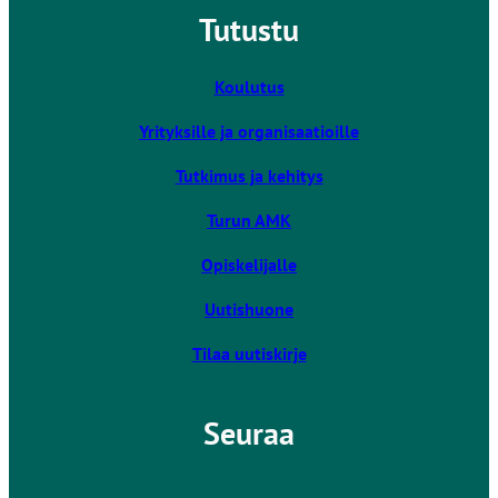
k
Tutustu
e
k
i
v
Koulutus
i
Yrityksille ja organisaatioille
e
u
Tutkimus ja kehitys
l
k
Turun AMK
o
Opiskelijalle
i
s
Uutishuone
e
l
Tilaa uutiskirje
l
e
Seuraa
s
i
v