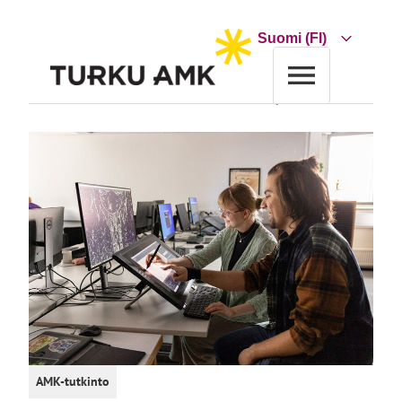
Siirry
sisältöön
Choose
a
language
Etusivu
Koulutus
Koulutushaku
Animaatio, kuvataiteilija AMK
AMK-tutkinto