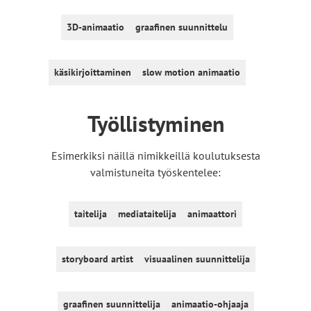
s
t
3D-animaatio
graafinen suunnittelu
o
l
l
käsikirjoittaminen
slow motion animaatio
e
Työllistyminen
Esimerkiksi näillä nimikkeillä koulutuksesta
valmistuneita työskentelee:
taitelija
mediataitelija
animaattori
storyboard artist
visuaalinen suunnittelija
graafinen suunnittelija
animaatio-ohjaaja