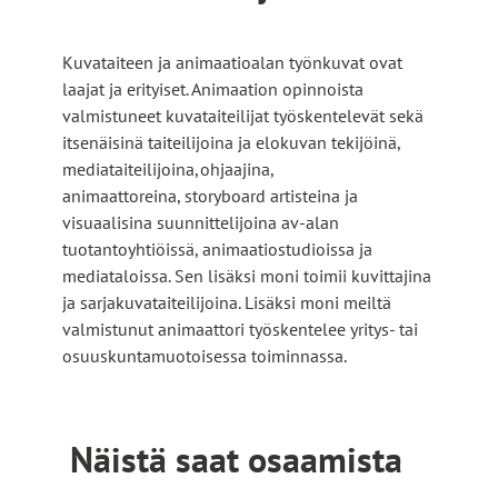
i
v
Kuvataiteen ja animaatioalan työnkuvat ovat
i
laajat ja erityiset. Animaation opinnoista
e
valmistuneet kuvataiteilijat työskentelevät sekä
u
itsenäisinä taiteilijoina ja elokuvan tekijöinä,
l
mediataiteilijoina, ohjaajina,
k
animaattoreina, storyboard artisteina ja
o
visuaalisina suunnittelijoina av-alan
i
tuotantoyhtiöissä, animaatiostudioissa ja
s
mediataloissa. Sen lisäksi moni toimii kuvittajina
e
ja sarjakuvataiteilijoina. Lisäksi moni meiltä
l
valmistunut animaattori työskentelee yritys- tai
l
osuuskuntamuotoisessa toiminnassa.
e
s
i
Näistä saat osaamista
v
u