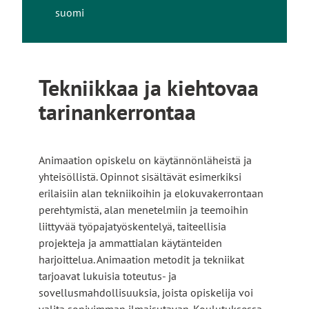
suomi
Tekniikkaa ja kiehtovaa
tarinankerrontaa
Animaation opiskelu on käytännönläheistä ja
yhteisöllistä. Opinnot sisältävät esimerkiksi
erilaisiin alan tekniikoihin ja elokuvakerrontaan
perehtymistä, alan menetelmiin ja teemoihin
liittyvää työpajatyöskentelyä, taiteellisia
projekteja ja ammattialan käytänteiden
harjoittelua. Animaation metodit ja tekniikat
tarjoavat lukuisia toteutus- ja
sovellusmahdollisuuksia, joista opiskelija voi
valita sopivimman ilmaisutavan. Koulutuksessa