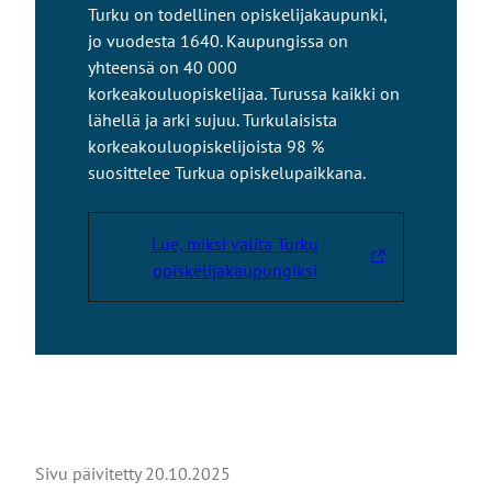
Turku on todellinen opiskelijakaupunki,
jo vuodesta 1640. Kaupungissa on
yhteensä on 40 000
korkeakouluopiskelijaa. Turussa kaikki on
lähellä ja arki sujuu. Turkulaisista
korkeakouluopiskelijoista 98 %
suosittelee Turkua opiskelupaikkana.
Lue, miksi valita Turku
L
opiskelijakaupungiksi
i
n
k
k
i
v
i
Sivu päivitetty
20.10.2025
e