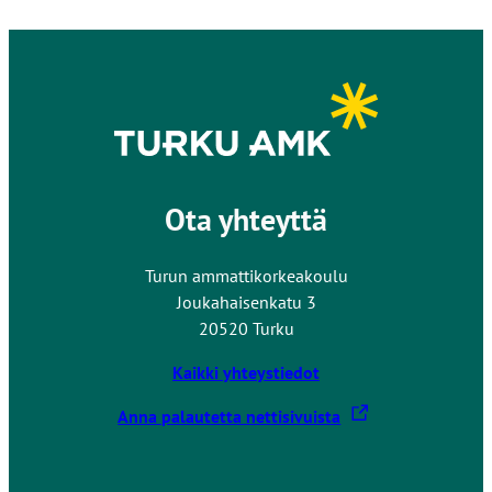
u
l
k
o
i
s
e
l
Ota yhteyttä
l
e
Turun ammattikorkeakoulu
s
Joukahaisenkatu 3
i
20520 Turku
v
u
Kaikki yhteystiedot
s
t
L
Anna palautetta nettisivuista
o
i
l
n
l