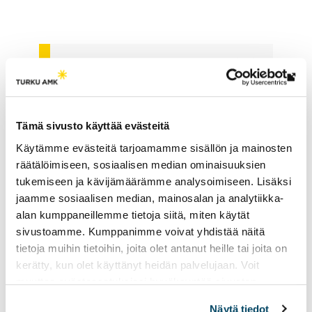
i
v
i
Miten yhteishaku etenee?
e
Lin
u
vie
l
Kuinka monta opiskelijaa
ulk
k
Tämä sivusto käyttää evästeitä
koulutukseen valitaan?
siv
o
Käytämme evästeitä tarjoamamme sisällön ja mainosten
i
räätälöimiseen, sosiaalisen median ominaisuuksien
Koska opinnot alkavat?
s
tukemiseen ja kävijämäärämme analysoimiseen. Lisäksi
jaamme sosiaalisen median, mainosalan ja analytiikka-
e
Siirtohaku ja muut haut
alan kumppaneillemme tietoja siitä, miten käytät
l
sivustoamme. Kumppanimme voivat yhdistää näitä
tutkintoon
l
tietoja muihin tietoihin, joita olet antanut heille tai joita on
e
kerätty, kun olet käyttänyt heidän palvelujaan. Voit
s
muuttaa evästeasetuksiesi hyväksyntää sivuston
i
alalaidassa vasemmassa kulmassa olevasta eväste-
Näytä tiedot