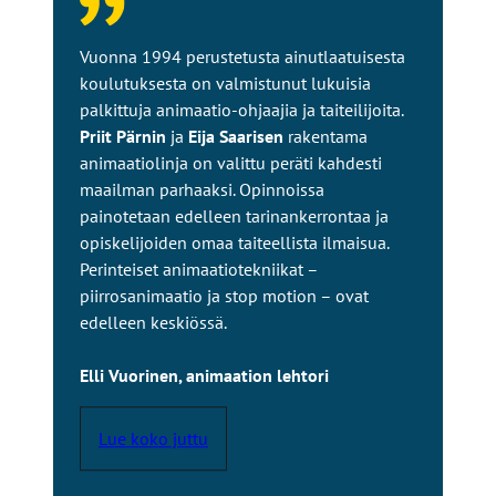
t
o
Vuonna 1994 perustetusta ainutlaatuisesta
l
koulutuksesta on valmistunut lukuisia
l
palkittuja animaatio-ohjaajia ja taiteilijoita.
e
Priit Pärnin
ja
Eija Saarisen
rakentama
animaatiolinja on valittu peräti kahdesti
maailman parhaaksi. Opinnoissa
painotetaan edelleen tarinankerrontaa ja
opiskelijoiden omaa taiteellista ilmaisua.
Perinteiset animaatiotekniikat –
piirrosanimaatio ja stop motion – ovat
edelleen keskiössä.
Elli Vuorinen, animaation lehtori
Lue koko juttu