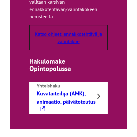
valitaan karsivan
ennakkotehtävän/valintakokeen
perusteella.
Katso ohjeet: ennakkotehtävä ja
valintakoe
Hakulomake
Opintopolussa
Yhteishaku
Kuvataiteilija (AMK),
L
animaatio, päivätoteutus
i
n
k
k