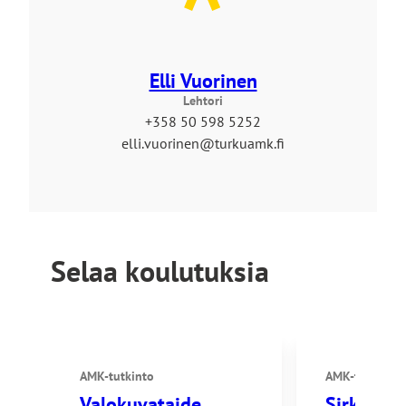
Elli Vuorinen
Lehtori
+358 50 598 5252
elli.vuorinen@turkuamk.fi
Selaa koulutuksia
AMK-tutkinto
AMK-tutkinto
Valokuvataide,
Sirkus, te