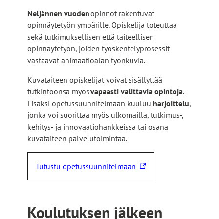
Neljännen vuoden
opinnot rakentuvat
opinnäytetyön ympärille. Opiskelija toteuttaa
sekä tutkimuksellisen että taiteellisen
opinnäytetyön, joiden työskentelyprosessit
vastaavat animaatioalan työnkuvia.
Kuvataiteen opiskelijat voivat sisällyttää
tutkintoonsa myös
vapaasti valittavia opintoja
.
Lisäksi opetussuunnitelmaan kuuluu
harjoittelu
,
jonka voi suorittaa myös ulkomailla, tutkimus-,
kehitys- ja innovaatiohankkeissa tai osana
kuvataiteen palvelutoimintaa.
Tutustu opetussuunnitelmaan
L
i
n
k
Koulutuksen jälkeen
k