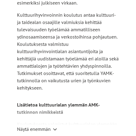
esimerkiksi julkiseen virkaan.
Kulttuurihyvinvoinnin koulutus antaa kulttuuri-
ja taidealan osaajille valmiuksia kehittää
tulevaisuuden työelämää ammatilliseen
ydinosaamiseensa ja verkostoihinsa pohjautuen.
Koulutuksesta valmistuu
kulttuurihyvinvointialan asiantuntijoita ja
kehittäjiä uudistamaan työelämää eri aloilla sekä
ammattialojen ja työtehtävien yhdyspinnoilla.
Tutkimukset osoittavat, että suoritetulla YAMK-
tutkinnolla on vaikutusta urien ja työnkuvien
kehitykseen.
Lisätietoa kulttuurialan ylemmän AMK-
tutkinnon nimikkeistä
Koulutuksesta valmistut kulttuurialan ylempään
Näytä enemmän
AMK-tutkintoon. Tutkintonimike on