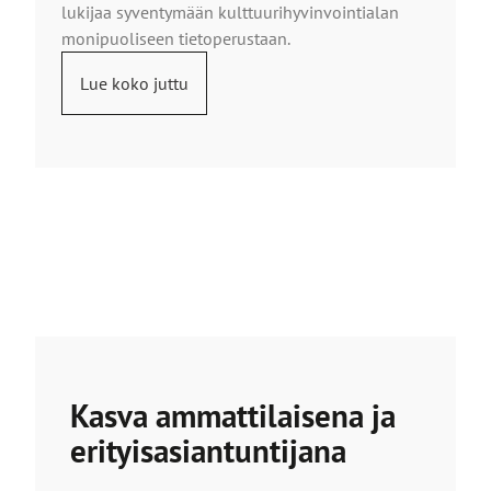
lukijaa syventymään kulttuurihyvinvointialan
monipuoliseen tietoperustaan.
Lue koko juttu
Kasva ammattilaisena ja
erityisasiantuntijana