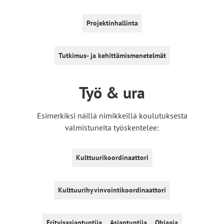
Projektinhallinta
Tutkimus- ja kehittämismenetelmät
Työ & ura
Esimerkiksi näillä nimikkeillä koulutuksesta
valmistuneita työskentelee:
Kulttuurikoordinaattori
Kulttuurihyvinvointikoordinaattori
Erityisasiantuntija
Asiantuntija
Ohjaaja