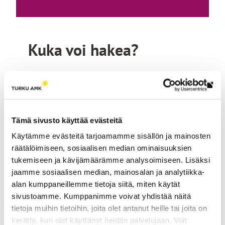
n
k
k
Kuka voi hakea?
i
v
i
Voit hakea kulttuurialan ylempi AMK -
Lin
e
koulutukseen, jos sinulla on Suomessa tai
vie
u
ulkomailla suoritettu korkeakoulututkinto
ulk
l
tai Suomessa suoritettu ammatillisen korkea-
Tämä sivusto käyttää evästeitä
siv
asteen tai opistoasteen tutkinto. Lisäksi
k
Käytämme evästeitä tarjoamamme sisällön ja mainosten
edellytetään kahden vuoden
o
räätälöimiseen, sosiaalisen median ominaisuuksien
työkokemusta kulttuurialan työelämästä,
tukemiseen ja kävijämäärämme analysoimiseen. Lisäksi
i
yrittäjyydestä tai taiteellisesta työskentelystä
jaamme sosiaalisen median, mainosalan ja analytiikka-
s
tutkinnon valmistumisen jälkeen.
alan kumppaneillemme tietoja siitä, miten käytät
e
sivustoamme. Kumppanimme voivat yhdistää näitä
Katso tarkat valintaperusteet ja
l
tietoja muihin tietoihin, joita olet antanut heille tai joita on
hakukelpoisuusvaatimukset ennen hakemista
l
kerätty, kun olet käyttänyt heidän palvelujaan. Voit