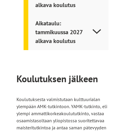
alkava koulutus
l
l
e
Aikataulu:
s
tammikuussa 2027
i
v
alkava koulutus
u
s
t
o
l
Koulutuksen jälkeen
l
e
Koulutuksesta valmistutaan kulttuurialan
ylempään AMK-tutkintoon. YAMK-tutkinto, eli
ylempi ammattikorkeakoulututkinto, vastaa
osaamistasoltaan yliopistossa suoritettavaa
maisteritutkintoa ja antaa saman pätevyyden