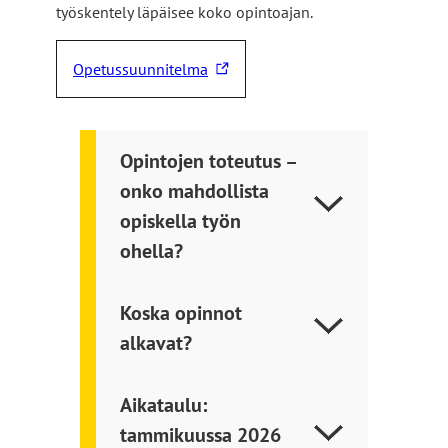
työskentely läpäisee koko opintoajan.
Opetussuunnitelma
L
i
n
k
Opintojen toteutus –
k
onko mahdollista
i
opiskella työn
v
i
ohella?
e
u
Koska opinnot
l
alkavat?
k
o
i
Aikataulu:
s
tammikuussa 2026
e