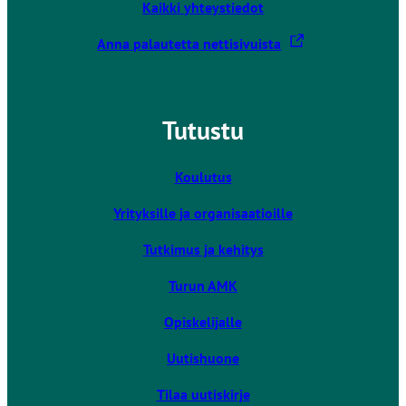
Kaikki yhteystiedot
L
Anna palautetta nettisivuista
i
n
k
Tutustu
k
i
v
Koulutus
i
Yrityksille ja organisaatioille
e
u
Tutkimus ja kehitys
l
k
Turun AMK
o
Opiskelijalle
i
s
Uutishuone
e
l
Tilaa uutiskirje