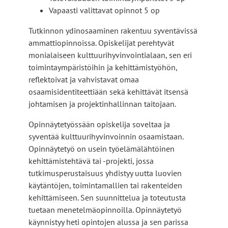
Vapaasti valittavat opinnot 5 op
Tutkinnon ydinosaaminen rakentuu syventävissä
ammattiopinnoissa. Opiskelijat perehtyvät
monialaiseen kulttuurihyvinvointialaan, sen eri
toimintaympäristöihin ja kehittämistyöhön,
reflektoivat ja vahvistavat omaa
osaamisidentiteettiään sekä kehittävät itsensä
johtamisen ja projektinhallinnan taitojaan.
Opinnäytetyössään opiskelija soveltaa ja
syventää kulttuurihyvinvoinnin osaamistaan.
Opinnäytetyö on usein työelämälähtöinen
kehittämistehtävä tai -projekti, jossa
tutkimusperustaisuus yhdistyy uutta luovien
käytäntöjen, toimintamallien tai rakenteiden
kehittämiseen. Sen suunnittelua ja toteutusta
tuetaan menetelmäopinnoilla. Opinnäytetyö
käynnistyy heti opintojen alussa ja sen parissa