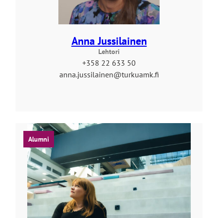
Anna Jussilainen
Lehtori
+358 22 633 50
anna.jussilainen@turkuamk.fi
Alumni