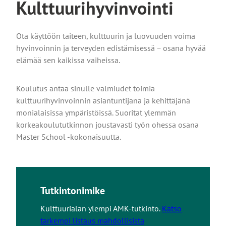
Kulttuurihyvinvointi
Ota käyttöön taiteen, kulttuurin ja luovuuden voima
hyvinvoinnin ja terveyden edistämisessä − osana hyvää
elämää sen kaikissa vaiheissa.
Koulutus antaa sinulle valmiudet toimia
kulttuurihyvinvoinnin asiantuntijana ja kehittäjänä
monialaisissa ympäristöissä. Suoritat ylemmän
korkeakoulututkinnon joustavasti työn ohessa osana
Master School -kokonaisuutta.
Tutkintonimike
Kulttuurialan ylempi AMK-tutkinto.
Katso
tarkempi listaus mahdollisista