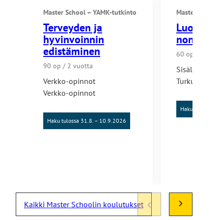
Master School – YAMK-tutkinto
Master School
Terveyden ja
Luova ker
hyvinvoinnin
nonfiktio
edistäminen
60 op / 1,5 v.
90 op / 2 vuotta
Sisältää lähi
Verkko-opinnot
Turku
Verkko-opinnot
Haku tulossa 31
Haku tulossa 31.8. – 10.9.2026
Kaikki Master Schoolin koulutukset