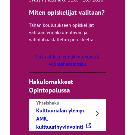
Miten opiskelijat valitaan?
Tähän koulutukseen opiskelijat
valitaan ennakkotehtävän ja
valintahaastattelun perusteella.
Katso ohjeet: ennakkotehtävä ja
valintahaastattelu
Hakulomakkeet
Opintopolussa
Yhteishaku
Kulttuurialan ylempi
AMK,
L
kulttuurihyvinvointi
i