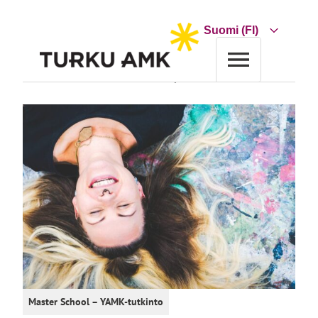
Siirry
sisältöön
Choose
a
language
Etusivu
Koulutus
Koulutushaku
Kulttuurihyvinvointi
Master School – YAMK-tutkinto