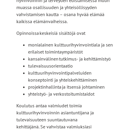
hyvinvoinnin ja terveyden edistämisessä muun
muassa osallisuuden ja yhteisöllisyyden
vahvistamisen kautta – osana hyvää elämää
kaikissa elämänvaiheissa.
Opinnoissa keskeisiä sisältöjä ovat
monialainen kulttuurihyvinvointiala ja sen
erilaiset toimintaympäristöt
kansainvälinen tutkimus- ja kehittämistyö
tulevaisuusorientaatio
kulttuurihyvinvointipalveluiden
konseptointi ja yhteiskehittäminen
projektinhallinta ja itsensä johtaminen
yhteistyö- ja verkostoitumistaidot
Koulutus antaa valmiudet toimia
kulttuurihyvinvoinnin asiantuntijana ja
tulevaisuuteen suuntautuvana
kehittäjänä. Se vahvistaa valmiuksiasi