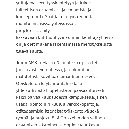
yrittäjämäiseen työskentelyyn ja tukee
taiteellisen osaamisesi jäsentämistä ja
konseptointia. Saat taitoja työskennellä
monitoimijaisissa yhteisöissä ja
projekteissa. Liityt
kasvavaan kulttuurihyvinvoinnin kehittäjäyhteisö
ön ja olet mukana rakentamassa merkityksellistä
tulevaisuutta.
Turun AMK:n Master Schoolissa opiskelet
joustavasti työn ohessa, ja opinnot on
mahdollista sovittaa elämäntilanteeseesi.
Opiskelu on käytännönläheistä ja
yhteisöllistä. Lähiopetusta on pääsääntöisesti
kaksi päivää kuukaudessa kampuksella, ja sen
lisäksi opintoihin kuuluu verkko-opintoja,
etätapaamisia, itsenäistä työskentelyä sekä
ryhmä- ja projektitöitä. Opiskelijoiden välinen
osaamisen jakaminen ja oppimista tukevat