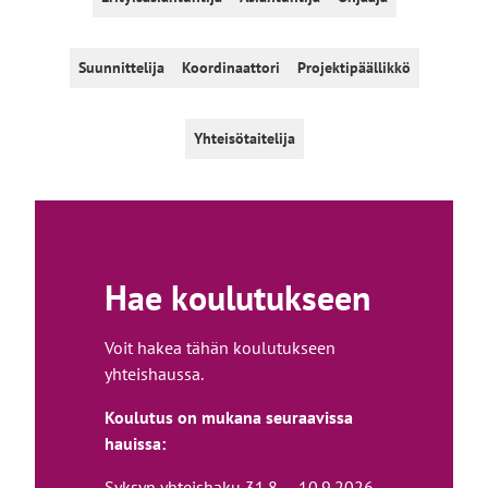
Suunnittelija
Koordinaattori
Projektipäällikkö
Yhteisötaitelija
Hae koulutukseen
Voit hakea tähän koulutukseen
yhteishaussa.
Koulutus on mukana seuraavissa
hauissa:
Syksyn yhteishaku 31.8. – 10.9.2026