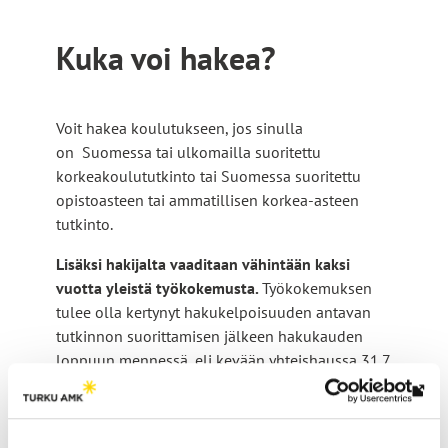
k
i
k
e
Kuka voi hakea?
i
u
v
l
i
k
Voit hakea koulutukseen, jos sinulla
e
o
on Suomessa tai ulkomailla suoritettu
u
i
korkeakoulututkinto tai Suomessa suoritettu
l
opistoasteen tai ammatillisen korkea-asteen
s
tutkinto.
k
e
o
l
Lisäksi hakijalta vaaditaan vähintään kaksi
i
l
vuotta yleistä työkokemusta.
Työkokemuksen
s
e
tulee olla kertynyt hakukelpoisuuden antavan
e
tutkinnon suorittamisen jälkeen hakukauden
s
loppuun mennessä, eli kevään yhteishaussa 31.7.
l
i
mennessä ja syksyn yhteishaussa 31.12.
l
v
Lin
mennessä.
e
u
vie
s
s
Jos haet avoimen AMK:n polkuopintoihin,