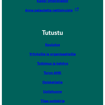
Kaikki yhteystiedot
L
Anna palautetta nettisivuista
i
n
k
Tutustu
k
i
v
Koulutus
i
Yrityksille ja organisaatioille
e
u
Tutkimus ja kehitys
l
k
Turun AMK
o
Opiskelijalle
i
s
Uutishuone
e
l
Tilaa uutiskirje