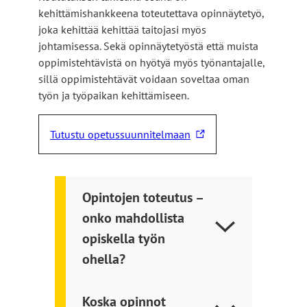
kehittämishankkeena toteutettava opinnäytetyö,
joka kehittää kehittää taitojasi myös
johtamisessa. Sekä opinnäytetyöstä että muista
oppimistehtävistä on hyötyä myös työnantajalle,
sillä oppimistehtävät voidaan soveltaa oman
työn ja työpaikan kehittämiseen.
Tutustu opetussuunnitelmaan
L
i
n
k
Opintojen toteutus –
k
onko mahdollista
i
opiskella työn
v
i
ohella?
e
u
Koska opinnot
l