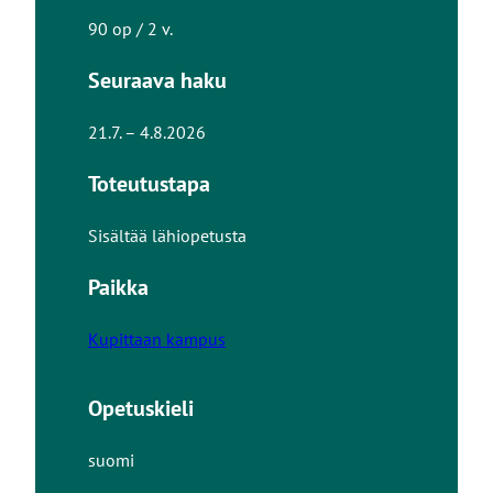
90 op / 2 v.
Seuraava haku
21.7. – 4.8.2026
Toteutustapa
Sisältää lähiopetusta
Paikka
Kupittaan kampus
Opetuskieli
suomi