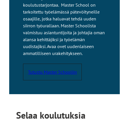
koulutustarjontaa. Master School on
tarkoitettu työelämässä pätevöityneille
osaajille, jotka haluavat tehdä uuden
siirron työurallaan. Master Schoolista
valmistuu asiantuntijoita ja johtajia oman
alansa kehittäjiksi ja työelämän
uudistajiksi. Avaa ovet uudenlaiseen
ammatilliseen urakehitykseen.
Tutustu Master Schooliin
Selaa koulutuksia