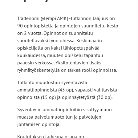
Tradenomi (ylempi AMK) -tutkinnon laajuus on
90 opintopistettä ja opintojen suunniteltu kesto
on 2 vuotta. Opinnot on suunniteltu
suoritettavaksi työn ohessa. Keskimäärin
opiskelijalla on kaksi lähiopetuspäivää
kuukaudessa, muuten opiskelu tapahtuu
pääosin verkossa. Yksilötehtävien lisäksi
ryhmätyöskentelyllä on tärkeä rooli opinnoissa.
Tutkinto muodostuu syventävistä
ammattiopinnoista (45 op), vapaasti valittavista
opinnoista (15 op) ja opinnäytetyöstä (30 op).
Syventäviin ammattiopintoihin sisältyy muun
muassa palvelumuotoilun ja palvelujen
johtamisen opintoja.
Koulutuksen tärkeänä osana on