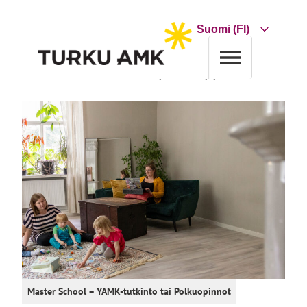
Siirry
sisältöön
Choose
a
language
Etusivu
Koulutus
Koulutushaku
Palvelujen muotoilu ja johtaminen
Master School – YAMK-tutkinto
tai
Polkuopinnot