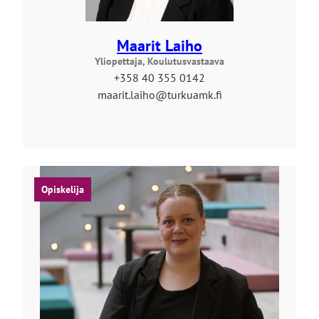
Maarit Laiho
Yliopettaja, Koulutusvastaava
+358 40 355 0142
maarit.laiho@turkuamk.fi
Opiskelija