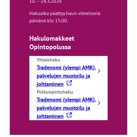
10. – 24.3.2026
Hakuaika päättyy haun viimeisenä
päivänä klo 15.00.
Hakulomakkeet
Opintopolussa
Yhteishaku
Tradenomi (ylempi AMK),
palvelujen muotoilu ja
L
johtaminen
i
Polkuopintohaku
Tradenomi (ylempi AMK),
n
palvelujen muotoilu ja
k
L
johtaminen
k
i
i
n
v