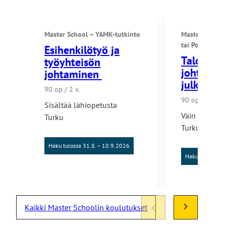
Master School – YAMK-tutkinto
Master School
tai
Polkuopinn
Esihenkilötyö ja
Talous ja
työyhteisön
johtamin
johtaminen
julkishal
90 op / 2 v.
90 op / 2 v.
Sisältää lähiopetusta
Vain verkoss
Turku
Turku
Haku tulossa 31.8. – 10.9.2026
Haku tulossa 31
Kaikki Master Schoolin koulutukset