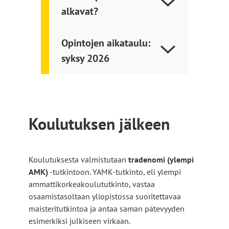
alkavat?
k
o
i
Opintojen aikataulu:
s
syksy 2026
e
l
l
e
s
Koulutuksen jälkeen
i
v
u
s
Koulutuksesta valmistutaan
tradenomi (ylempi
t
AMK)
-tutkintoon. YAMK-tutkinto, eli ylempi
o
ammattikorkeakoulututkinto, vastaa
l
osaamistasoltaan yliopistossa suoritettavaa
l
maisteritutkintoa ja antaa saman pätevyyden
e
esimerkiksi julkiseen virkaan.