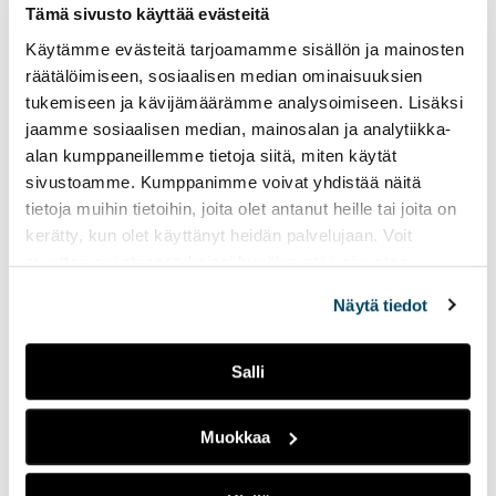
ulk
Tämä sivusto käyttää evästeitä
i
työkokemusta voi kerryttää polkuopintojen ajan.
t
siv
Käytämme evästeitä tarjoamamme sisällön ja mainosten
Työkokemus tarkistetaan vasta, kun hakeudut
v
o
räätälöimiseen, sosiaalisen median ominaisuuksien
polkuopinnot suoritettuasi tutkinto-opiskelijaksi.
u
l
tukemiseen ja kävijämäärämme analysoimiseen. Lisäksi
s
l
Katso tarkat valintaperusteet ja
jaamme sosiaalisen median, mainosalan ja analytiikka-
t
e
hakukelpoisuusvaatimukset ennen hakemista
alan kumppaneillemme tietoja siitä, miten käytät
o
Opintopolusta.
sivustoamme. Kumppanimme voivat yhdistää näitä
l
tietoja muihin tietoihin, joita olet antanut heille tai joita on
l
kerätty, kun olet käyttänyt heidän palvelujaan. Voit
e
muuttaa evästeasetuksiesi hyväksyntää sivuston
Miten opiskelijat valitaan
alalaidassa vasemmassa kulmassa olevasta eväste-
Näytä tiedot
ja haku etenee?
ikonista.
Salli
Kuinka monta opiskelijaa
koulutukseen valitaan?
Muokkaa
Mikä on ylempi