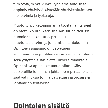
tiimityötä, minkä vuoksi työelämälähtöisissä
oppimistehtävissä käytetään yhteiskehittämisen
menetelmiä ja työkaluja.
Muotoilun, liiketoiminnan ja työelämän tarpeet
on otettu koulutuksen sisällön suunnittelussa
huomioon ja koulutus perustuu
muotoiluajattelun ja johtamisen lähtökohtiin.
Opintojen pääpaino on palvelujen
kehittämisessä ja johtamisessa sisältäen erilaisia
sekä yritysten sisäisiä että ulkoisia toimintoja.
Opinnoissa opit palvelumuotoilun lisäksi
palveluliiketoiminnan johtamisen periaatteita ja
saat valmiuksia toimia palvelujen ja prosessien
johtamisen tehtävissä.
Opintojen sisältö