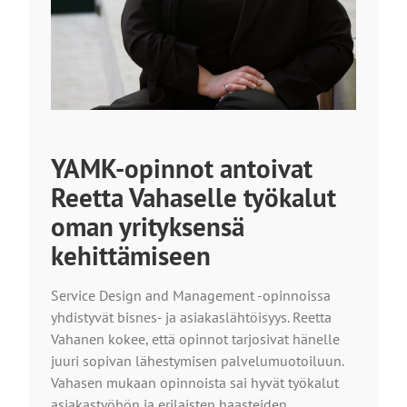
YAMK-opinnot antoivat
Reetta Vahaselle työkalut
oman yrityksensä
kehittämiseen
Service Design and Management -opinnoissa
yhdistyvät bisnes- ja asiakaslähtöisyys. Reetta
Vahanen kokee, että opinnot tarjosivat hänelle
juuri sopivan lähestymisen palvelumuotoiluun.
Vahasen mukaan opinnoista sai hyvät työkalut
asiakastyöhön ja erilaisten haasteiden