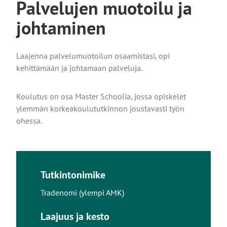
Palvelujen muotoilu ja
johtaminen
Laajenna palvelumuotoilun osaamistasi, opi
kehittämään ja johtamaan palveluja.
Koulutus on osa Master Schoolia, jossa opiskelet
ylemmän korkeakoulututkinnon joustavasti työn
ohessa.
Tutkintonimike
Tradenomi (ylempi AMK)
Laajuus ja kesto