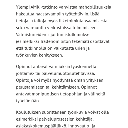
Ylempi AMK -tutkinto vahvistaa mahdollisuuksia
hakeutua haastavampiin työtehtäviin, lisää
tietoja ja taitoja myös liiketoimintaosaamisesta
sekä varmuutta verkostoissa toimimiseen.
Valmistuneiden sijoittumistutkimukset
(esimerkiksi Tradenomiliiton tekemät) osoittavat,
että tutkinnolla on vaikutusta urien ja
työnkuvien kehitykseen.
Opinnot antavat valmiuksia työskennellä
johtamis- tai palvelumuotoilutehtävissä.
Opintoja voi myös hyödyntää oman yrityksen
perustamiseen tai kehittämiseen. Opinnot
antavat monipuolisen tietopohjan ja välineitä
työelämään.
Koulutuksen suorittaneen työnkuvia voivat olla
esimerkiksi palveluprosessien kehittäjä,
asiakaskokemuspäällikkö, innovaatio- ja