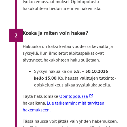
työkokemusvaatimukset Opintopolusta
ulkoiselle
Linkki
ympäristö rakennusmestareille
hakukohteen tiedoista ennen hakemista.
sivustolle
vie
Avoimen väylä: Insinööri (ylempi AMK),
ulkoiselle
Linkki
teknologiaosaamisen johtaminen
sivustolle
vie
Avoimen väylä: Insinööri (ylempi AMK),
Linkki
ulkoiselle
terveysteknologia
Koska ja miten voin hakea?
2
vie
sivustolle
Terveys- ja hyvinvointialat
ulkoiselle
Hakuaika on kaksi kertaa vuodessa keväällä ja
Avoimen väylä: Sosiaali- ja terveysalan ylempi AMK,
sivustolle
syksyllä. Kun ilmoitetut aloituspaikat ovat
Linkki
erityissosiaaliohjaus
täyttyneet, hakukohteen haku suljetaan.
vie
Avoimen väylä: Sosiaali- ja terveysalan ylempi AMK,
ulkoiselle
Linkki
gerontologinen asiantuntijuus, verkko-opinnot
Syksyn hakuaika on
3.8. – 30.10.2026
sivustolle
vie
Avoimen väylä: Sosiaali- ja terveysalan ylempi AMK,
kello 15.00
. Ko. haussa valittujen tutkinto-
ulkoiselle
Linkki
kliininen asiantuntija, mielenterveys- ja päihdetyö
opiskeluoikeus alkaa syyslukukaudella.
sivustolle
vie
Avoimen väylä: Sosiaali- ja terveysalan ylempi AMK,
L
Linkki
ulkoiselle
kliininen asiantuntija, syöpää sairastavan hoito
Täytä hakulomake
Opintopolussa
i
vie
sivustolle
Avoimen väylä: Sosiaali- ja terveysalan ylempi AMK,
hakuaikana.
Lue tarkemmin: mitä tarvitsen
n
ulkoiselle
sosiaali- ja terveysalan kehittäminen ja johtaminen,
hakemukseen.
Linkki
k
sivustolle
verkko-opinnot
Tässä haussa voit jättää vain yhden hakemuksen.
vie
k
Avoimen väylä: Sosiaali- ja terveysalan ylempi AMK,