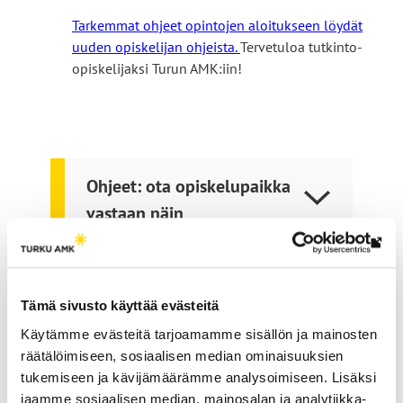
Tarkemmat ohjeet opintojen aloitukseen löydät
uuden opiskelijan ohjeista.
Tervetuloa tutkinto-
opiskelijaksi Turun AMK:iin!
Ohjeet: ota opiskelupaikka
vastaan näin
Lin
vie
Haku erikoispolkuopintojen
ulk
Tämä sivusto käyttää evästeitä
siv
perusteella
Käytämme evästeitä tarjoamamme sisällön ja mainosten
räätälöimiseen, sosiaalisen median ominaisuuksien
Erikoispolulta tutkinto-
tukemiseen ja kävijämäärämme analysoimiseen. Lisäksi
jaamme sosiaalisen median, mainosalan ja analytiikka-