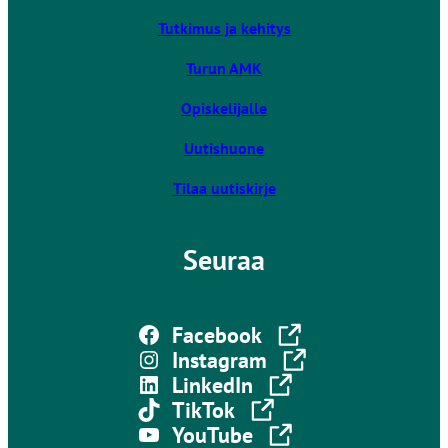
u
Tutkimus ja kehitys
l
k
Turun AMK
o
Opiskelijalle
i
s
Uutishuone
e
l
Tilaa uutiskirje
l
e
Seuraa
s
i
v
Linkki vie ulkoiselle sivustolle
u
Facebook
s
Linkki vie ulkoiselle sivustolle
Instagram
t
Linkki vie ulkoiselle sivustolle
LinkedIn
o
Linkki vie ulkoiselle sivustolle
TikTok
l
Linkki vie ulkoiselle sivustolle
YouTube
l