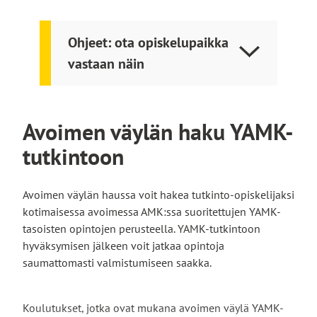
myynti, monimuotototeutus, Salo
vie
Avoimen väylä: Tradenomi (AMK), mediatuotanto,
Linkki
ulkoiselle
verkko-opinnot
Ohjeet: ota opiskelupaikka
vie
sivustolle
vastaan näin
Tekniikan alat
ulkoiselle
Avoimen väylä: Insinööri (AMK), konetekniikka,
sivustolle
Linkki
päivätoteutus
vie
Avoimen väylän haku YAMK-
Terveys- ja hyvinvointialat
ulkoiselle
Linkki
Avoimen väylä: Ensihoitaja (AMK), päivätoteutus
sivustolle
tutkintoon
vie
Avoimen väylä: Fysioterapeutti (AMK),
Linkki
ulkoiselle
monimuotototeutus
vie
sivustolle
Avoimen väylä: Sairaanhoitaja (AMK),
Avoimen väylän haussa voit hakea tutkinto-opiskelijaksi
ulkoiselle
Linkki
monimuotototeutus
kotimaisessa avoimessa AMK:ssa suoritettujen YAMK-
sivustolle
vie
Linkki
Avoimen väylä: Sairaanhoitaja (AMK), päivätoteutus
tasoisten opintojen perusteella. YAMK-tutkintoon
ulkoiselle
vie
Avoimen väylä: Sairaanhoitaja (AMK), päivätoteutus,
hyväksymisen jälkeen voit jatkaa opintoja
Linkki
sivustolle
ulkoisell
Salo
saumattomasti valmistumiseen saakka.
vie
sivustolle
Avoimen väylä: Sairaanhoitaja (AMK), verkko-opinnot,
ulkoiselle
Linkki
Salo
Koulutukset, jotka ovat mukana avoimen väylä YAMK-
sivustolle
vie
Linkki
Avoimen väylä: Sosionomi (AMK), päivätoteutus