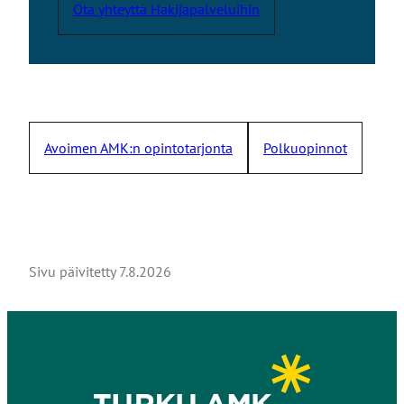
Ota yhteyttä Hakijapalveluihin
Avoimen AMK:n opintotarjonta
Polkuopinnot
Sivu päivitetty
7.8.2026