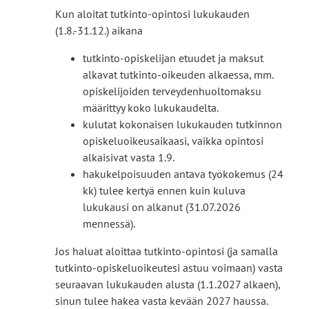
Kun aloitat tutkinto-opintosi lukukauden
l
(1.8.-31.12.) aikana
l
e
tutkinto-opiskelijan etuudet ja maksut
s
alkavat tutkinto-oikeuden alkaessa, mm.
i
opiskelijoiden terveydenhuoltomaksu
v
määrittyy koko lukukaudelta.
u
kulutat kokonaisen lukukauden tutkinnon
s
opiskeluoikeusaikaasi, vaikka opintosi
t
alkaisivat vasta 1.9.
o
hakukelpoisuuden antava työkokemus (24
l
kk) tulee kertyä ennen kuin kuluva
l
lukukausi on alkanut (31.07.2026
e
mennessä).
Jos haluat aloittaa tutkinto-opintosi (ja samalla
tutkinto-opiskeluoikeutesi astuu voimaan) vasta
seuraavan lukukauden alusta (1.1.2027 alkaen),
sinun tulee hakea vasta kevään 2027 haussa.