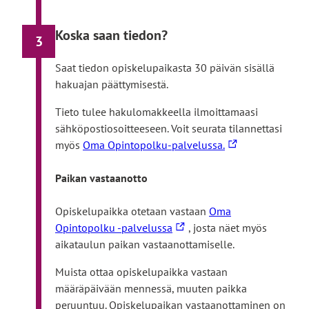
Koska saan tiedon?
3
Saat tiedon opiskelupaikasta 30 päivän sisällä
hakuajan päättymisestä.
Tieto tulee hakulomakkeella ilmoittamaasi
sähköpostiosoitteeseen. Voit seurata tilannettasi
L
myös
Oma Opintopolku-palvelussa.
i
n
Paikan vastaanotto
k
k
Opiskelupaikka otetaan vastaan
Oma
L
i
Opintopolku -palvelussa
, josta näet myös
i
v
aikataulun paikan vastaanottamiselle.
n
i
Muista ottaa opiskelupaikka vastaan
k
e
määräpäivään mennessä, muuten paikka
k
u
peruuntuu. Opiskelupaikan vastaanottaminen on