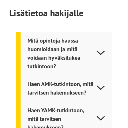
t
o
Lisätietoa hakijalle
l
l
e
Mitä opintoja haussa
huomioidaan ja mitä
voidaan hyväksilukea
tutkintoon?
Haen AMK-tutkintoon, mitä
tarvitsen hakemukseen?
Haen YAMK-tutkintoon,
mitä tarvitsen
hakemukseen?