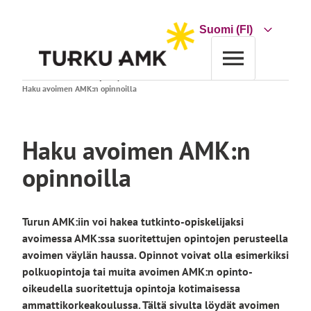
Siirry
sisältöön
Choose
a
language
Etusivu
Koulutus
Hakijan opas
Muut haut tutkintoon
Haku avoimen AMK:n opinnoilla
Haku avoimen AMK:n
opinnoilla
Turun AMK:iin voi hakea tutkinto-opiskelijaksi
avoimessa AMK:ssa suoritettujen opintojen perusteella
avoimen väylän haussa. Opinnot voivat olla esimerkiksi
polkuopintoja tai muita avoimen AMK:n opinto-
oikeudella suoritettuja opintoja kotimaisessa
ammattikorkeakoulussa. Tältä sivulta löydät avoimen