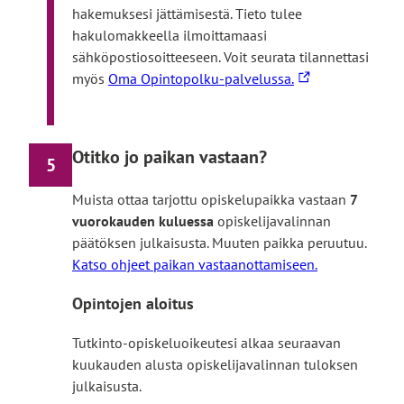
suljetaan.
hakemuksesi jättämisestä. Tieto tulee
t
hakulomakkeella ilmoittamaasi
o
sähköpostiosoitteeseen. Voit seurata tilannettasi
l
L
myös
Oma Opintopolku-palvelussa.
l
i
e
n
k
Otitko jo paikan vastaan?
5
k
i
Muista ottaa tarjottu opiskelupaikka vastaan
7
v
vuorokauden kuluessa
opiskelijavalinnan
i
päätöksen julkaisusta. Muuten paikka peruutuu.
e
Katso ohjeet paikan vastaanottamiseen.
u
l
Opintojen aloitus
k
o
Tutkinto-opiskeluoikeutesi alkaa seuraavan
i
kuukauden alusta opiskelijavalinnan tuloksen
s
julkaisusta.
e