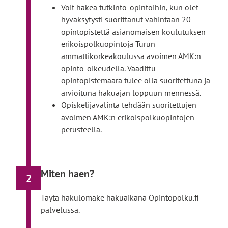
Voit hakea tutkinto-opintoihin, kun olet
hyväksytysti suorittanut vähintään 20
opintopistettä asianomaisen koulutuksen
erikoispolkuopintoja Turun
ammattikorkeakoulussa avoimen AMK:n
opinto-oikeudella. Vaadittu
opintopistemäärä tulee olla suoritettuna ja
arvioituna hakuajan loppuun mennessä.
Opiskelijavalinta tehdään suoritettujen
avoimen AMK:n erikoispolkuopintojen
perusteella.
Miten haen?
2
Täytä hakulomake hakuaikana Opintopolku.fi-
palvelussa.