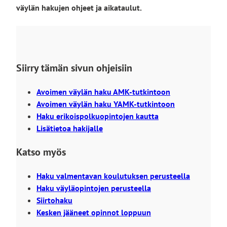
väylän hakujen ohjeet ja aikataulut.
Siirry tämän sivun ohjeisiin
Avoimen väylän haku AMK-tutkintoon
Avoimen väylän haku YAMK-tutkintoon
Haku erikoispolkuopintojen kautta
Lisätietoa hakijalle
Katso myös
Haku valmentavan koulutuksen perusteella
Haku väyläopintojen perusteella
Siirtohaku
Kesken jääneet opinnot loppuun