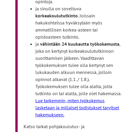
opintoja.
sivustolle
vie
Avoimen väylä: Tradenomi (ylempi AMK),
ja sinulla on soveltuva
Linkki
ulkoiselle
teknologiaosaamisen johtaminen
korkeakoulututkinto
. Joissain
vie
sivustolle
Avoimen väylä: Tradenomi (ylempi AMK),
hakukohteissa hyväksytään myös
Linkki
ulkoiselle
terveysteknologia
ammatillisen korkea-asteen tai
vie
sivustolle
Tekniikan alat
opistoasteen tutkinto.
ulkoiselle
Avoimen väylä: Insinööri (ylempi AMK), Data
ja
vähintään 24 kuukautta työkokemusta
,
sivustolle
Linkki
Engineering and AI
joka on kertynyt korkeakoulututkinnon
vie
Linkk
Avoimen väylä: Insinööri (ylempi AMK), energiatekniikka
suorittamisen jälkeen. Vaadittavan
ulkoiselle
vie
työkokemuksen tulee olla kertynyt sen
sivustolle
ulkoi
Avoimen väylä: Insinööri (ylempi AMK), kestävä
lukukauden alkuun mennessä, jolloin
Linkki
sivus
kiertotalous
opinnot alkavat (1.1. / 1.8.).
vie
Avoimen väylä: Insinööri (ylempi AMK),
Työkokemuksen tulee olla alalta, jolta
ulkoiselle
Linkki
kyberturvallisuus
tutkinto on tai alalta, jolle olet hakemassa.
sivustolle
vie
Avoimen väylä: Insinööri (ylempi AMK),
Lue tarkemmin, miten työkokemus
ulkoiselle
Linkki
projektijohtaminen
lasketaan ja millaiset todistukset tarvitset
sivustolle
vie
Avoimen väylä: Insinööri (ylempi AMK), rakennettu
hakemukseen.
Linkki
ulkoiselle
ympäristö
Katso tarkat pohjakoulutus- ja
vie
sivustolle
Avoimen väylä: Insinööri (ylempi AMK), rakennettu