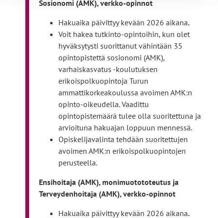
Sosionomi (AMK), verkko-opinnot
Hakuaika päivittyy kevään 2026 aikana
.
Voit hakea tutkinto-opintoihin, kun olet
hyväksytysti suorittanut vähintään 35
opintopistettä sosionomi (AMK),
varhaiskasvatus -koulutuksen
erikoispolkuopintoja Turun
ammattikorkeakoulussa avoimen AMK:n
opinto-oikeudella. Vaadittu
opintopistemäärä tulee olla suoritettuna ja
arvioituna hakuajan loppuun mennessä.
Opiskelijavalinta tehdään suoritettujen
avoimen AMK:n erikoispolkuopintojen
perusteella.
Ensihoitaja (AMK), monimuotototeutus ja
Terveydenhoitaja (AMK), verkko-opinnot
Hakuaika päivittyy kevään 2026 aikana
.