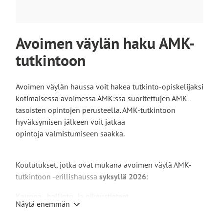
Avoimen väylän haku AMK-
tutkintoon
Avoimen väylän haussa voit hakea tutkinto-opiskelijaksi
kotimaisessa avoimessa AMK:ssa suoritettujen AMK-
tasoisten opintojen perusteella. AMK-tutkintoon
hyväksymisen jälkeen voit jatkaa
opintoja valmistumiseen saakka.
Koulutukset, jotka ovat mukana avoimen väylä AMK-
tutkintoon -erillishaussa
syksyllä 2026
:
Kauppa-, hallinto- ja oikeustieteet
Näytä enemmän
Avoimen väylä: Tradenomi (AMK), markkinointi ja
Linkki