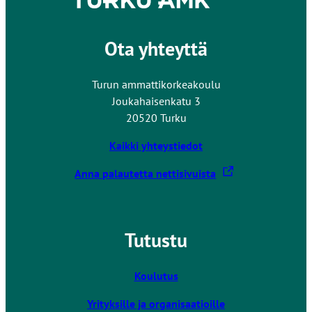
Ota yhteyttä
Turun ammattikorkeakoulu
Joukahaisenkatu 3
20520 Turku
Kaikki yhteystiedot
L
Anna palautetta nettisivuista
i
n
k
Tutustu
k
i
v
Koulutus
i
Yrityksille ja organisaatioille
e