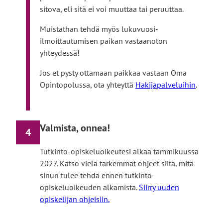
i
l
sitova, eli sitä ei voi muuttaa tai peruuttaa.
v
k
i
o
Muistathan tehdä myös lukuvuosi-
e
i
ilmoittautumisen paikan vastaanoton
u
s
yhteydessä!
l
e
k
l
Jos et pysty ottamaan paikkaa vastaan Oma
o
l
Opintopolussa, ota yhteyttä
Hakijapalveluihin
.
i
e
s
s
e
i
Valmista, onnea!
4
l
v
l
u
Tutkinto-opiskeluoikeutesi alkaa tammikuussa
e
s
2027. Katso vielä tarkemmat ohjeet siitä, mitä
s
t
sinun tulee tehdä ennen tutkinto-
i
o
opiskeluoikeuden alkamista.
Siirry uuden
v
l
opiskelijan ohjeisiin.
u
l
s
e