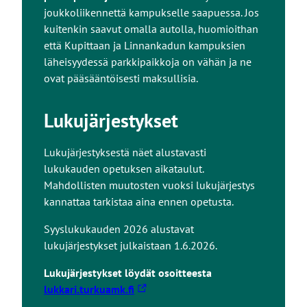
e
joukkoliikennettä kampukselle saapuessa. Jos
u
kuitenkin saavut omalla autolla, huomioithan
l
että Kupittaan ja Linnankadun kampuksien
k
läheisyydessä parkkipaikkoja on vähän ja ne
o
ovat pääsääntöisesti maksullisia.
i
s
Lukujärjestykset
e
l
Lukujärjestyksestä näet alustavasti
l
lukukauden opetuksen aikataulut.
e
Mahdollisten muutosten vuoksi lukujärjestys
s
kannattaa tarkistaa aina ennen opetusta.
i
v
Syyslukukauden 2026 alustavat
u
lukujärjestykset julkaistaan 1.6.2026.
s
t
Lukujärjestykset löydät osoitteesta
o
L
lukkari.turkuamk.fi
l
i