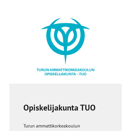
i
v
u
s
t
o
l
l
e
Opiskelijakunta TUO
Turun ammattikorkeakoulun