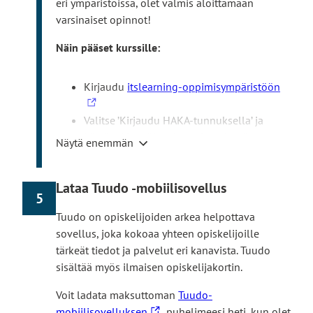
eri ympäristöissä, olet valmis aloittamaan
varsinaiset opinnot!
Näin pääset kurssille:
L
Kirjaudu
itslearning-oppimisympäristöön
i
n
Valitse ’Kirjaudu HAKA-tunnuksella’ ja
k
käytä rekisteröitymisen yhteydessä
Näytä enemmän
k
saamiasi Turun AMK:n käyttäjätunnuksia.
i
Valitse aloitusnäkymästä ’Kurssit’ ja sen
Lataa Tuudo -mobiilisovellus
v
jälkeen lukukauden kurssi, esim.
5
i
’
Digistartti syksy 2026’
. Etene kurssilla
Tuudo on opiskelijoiden arkea helpottava
e
ohjeiden mukaan. Digistartti-kurssi on
sovellus, joka kokoaa yhteen opiskelijoille
u
olemassa suomeksi ja englanniksi.
tärkeät tiedot ja palvelut eri kanavista. Tuudo
l
Suorituskieli määräytyy koulutuksen
sisältää myös ilmaisen opiskelijakortin.
k
mukaan.
o
Jos et näe Digistartti-kurssia
Voit ladata maksuttoman
Tuudo-
i
itslearningissä, voit liittyä kurssille myös
L
mobiilisovelluksen
puhelimeesi heti, kun olet