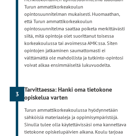
u
l
Turun ammattikorkeakoulun
s
e
opintosuunnitelman mukaisesti. Huomaathan,
t
s
että Turun ammattikorkeakoulun
o
i
opintosuunnitelma saattaa poiketa merkittävästi
l
v
siitä, mitä opintoja olet suorittanut toisessa
l
u
korkeakoulussa tai avoimessa AMK:ssa. Siten
e
s
opintojen jatkaminen saumattomasti ei
t
välttämättä ole mahdollista ja tutkinto-opintosi
o
voivat alkaa ensimmäiseltä lukuvuodelta.
l
l
e
Tarvittaessa: Hanki oma tietokone
3
opiskelua varten
Turun ammattikorkeakoulussa hyödynnetään
sähköisiä materiaaleja ja oppimisympäristöjä.
Sinulla tulee olla käytettävissäsi oma kannettava
tietokone opiskelupäivien aikana. Koulu tarjoaa