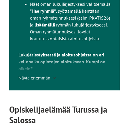
Näet oman lukujärjestyksesi valitsemalla
l
n
”Hae ryhmiä”
, syöttämällä kenttään
e
k
oman ryhmätunnuksesi (esim. PKATIS26)
k
ja
lisäämällä
ryhmän lukujärjestykseesi.
i
Oman ryhmätunnuksesi löydät
v
koulutuskohtaisista aloitusohjeista.
i
e
u
Lukujärjestyksessä ja aloitusohjeissa on eri
l
kellonaika opintojen aloitukseen. Kumpi on
k
oikein?
o
Näytä enemmän
Jos aloitusohjeissa on kerrottu opintojen
i
alkavan esimerkiksi klo 9.00, mutta
s
lukujärjestyksessä näkyy merkintä jo klo 8.00,
e
noudata aloitusohjeiden mukaista
l
Opiskelijaelämää Turussa ja
aloitusaikaa.
l
e
Salossa
s