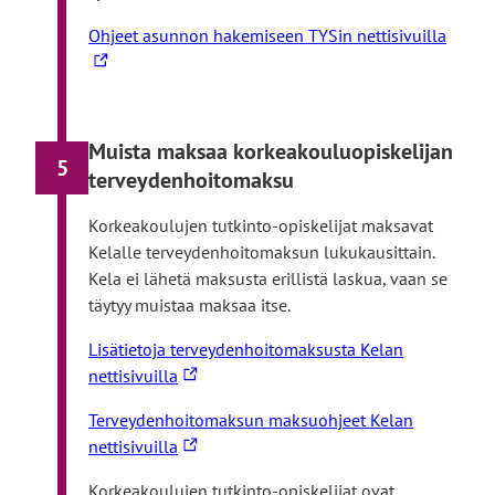
i
L
Ohjeet asunnon hakemiseen TYSin nettisivuilla
s
i
e
n
l
k
l
k
Muista maksaa korkeakouluopiskelijan
e
5
i
terveydenhoitomaksu
s
v
i
i
Korkeakoulujen tutkinto-opiskelijat maksavat
v
e
Kelalle terveydenhoitomaksun lukukausittain.
u
u
Kela ei lähetä maksusta erillistä laskua, vaan se
s
l
täytyy muistaa maksaa itse.
t
k
o
Lisätietoja terveydenhoitomaksusta Kelan
o
l
L
nettisivuilla
i
l
i
s
Terveydenhoitomaksun maksuohjeet Kelan
e
n
e
L
nettisivuilla
k
l
i
k
l
Korkeakoulujen tutkinto-opiskelijat ovat