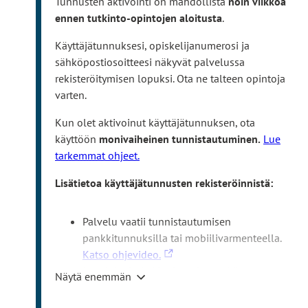
Tunnusten aktivointi on mahdollista
noin viikkoa
n
ennen tutkinto-opintojen aloitusta
.
k
k
Käyttäjätunnuksesi, opiskelijanumerosi ja
i
sähköpostiosoitteesi näkyvät palvelussa
v
rekisteröitymisen lopuksi. Ota ne talteen opintoja
i
varten.
e
u
Kun olet aktivoinut käyttäjätunnuksen, ota
l
käyttöön
monivaiheinen tunnistautuminen.
Lue
k
tarkemmat ohjeet.
o
Lisätietoa käyttäjätunnusten rekisteröinnistä:
i
s
e
Palvelu vaatii tunnistautumisen
l
pankkitunnuksilla tai mobiilivarmenteella.
l
L
Katso ohjevideo.
e
i
Jos aktivointi ei heti onnistu, yritä
Näytä enemmän
s
n
myöhemmin uudelleen. Jos et silti saa
i
k
tunnuksia aktivoitua ohjeiden mukaan, ota