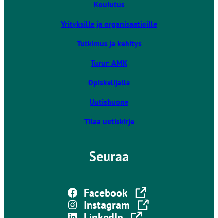
v
Koulutus
i
Yrityksille ja organisaatioille
e
u
Tutkimus ja kehitys
l
k
Turun AMK
o
Opiskelijalle
i
s
Uutishuone
e
l
Tilaa uutiskirje
l
e
Seuraa
s
i
v
Linkki vie ulkoiselle sivustolle
u
Facebook
Takaisin ylös
s
Linkki vie ulkoiselle sivustolle
Instagram
t
Linkki vie ulkoiselle sivustolle
LinkedIn