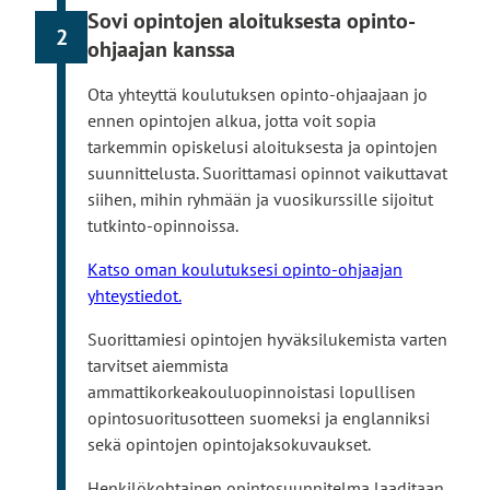
Sovi opintojen aloituksesta opinto-
v
k
yhteyttä IT-palveluihin:
2
u
i
L
ohjaajan kanssa
servicedesk@turkuamk.fi
s
v
i
Ota yhteyttä koulutuksen opinto-ohjaajaan jo
t
i
n
ennen opintojen alkua, jotta voit sopia
o
e
k
tarkemmin opiskelusi aloituksesta ja opintojen
l
u
k
suunnittelusta. Suorittamasi opinnot vaikuttavat
l
l
i
siihen, mihin ryhmään ja vuosikurssille sijoitut
e
k
v
tutkinto-opinnoissa.
o
i
i
e
Katso oman koulutuksesi opinto-ohjaajan
s
u
yhteystiedot.
e
l
l
k
Suorittamiesi opintojen hyväksilukemista varten
l
o
tarvitset aiemmista
e
i
ammattikorkeakouluopinnoistasi lopullisen
s
s
opintosuoritusotteen suomeksi ja englanniksi
i
e
sekä opintojen opintojaksokuvaukset.
v
l
Henkilökohtainen opintosuunnitelma laaditaan