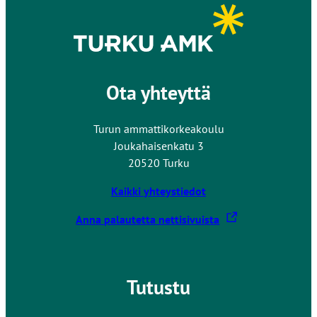
e
v
s
u
i
s
v
t
u
o
Ota yhteyttä
s
l
t
l
o
e
Turun ammattikorkeakoulu
l
Joukahaisenkatu 3
l
20520 Turku
e
Kaikki yhteystiedot
L
Anna palautetta nettisivuista
i
n
k
Tutustu
k
i