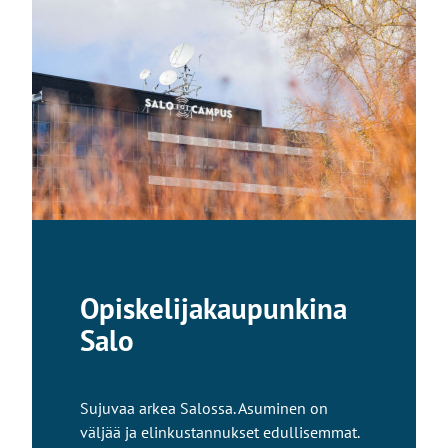
v
i
e
u
l
k
o
i
s
e
l
l
Opiskelijakaupunkina
e
s
Salo
i
v
u
Sujuvaa arkea Salossa. Asuminen on
s
väljää ja elinkustannukset edullisemmat.
t