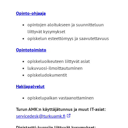
s
e
Opinto-ohjaaja
l
l
opintojen aloitukseen ja suunnitteluun
e
liittyvät kysymykset
s
opiskelun esteettömyys ja saavutettavuus
i
Opintotoimisto
v
u
opiskeluoikeuteen liittyvät asiat
s
lukuvuosi-ilmoittautuminen
t
opiskeludokumentit
o
l
Hakijapalvelut
l
opiskelupaikan vastaanottaminen
e
Turun AMK:n käyttäjätunnus ja muut IT-asiat:
L
servicedesk@turkuamk.fi
i
Digistartti-kurssiin liittyvät kysymykset: