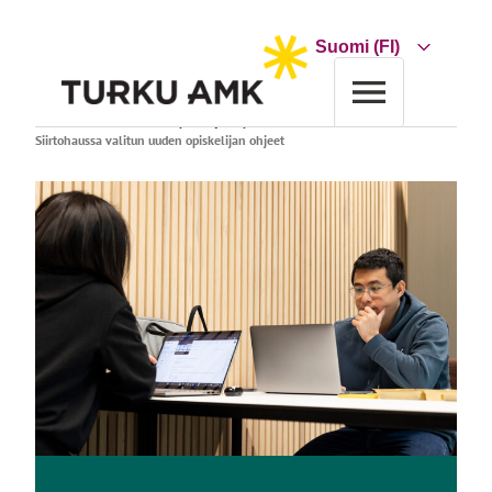
Siirry
sisältöön
Choose
a
language
Etusivu
Koulutus
Uuden opiskelijan opas
Siirtohaussa valitun uuden opiskelijan ohjeet