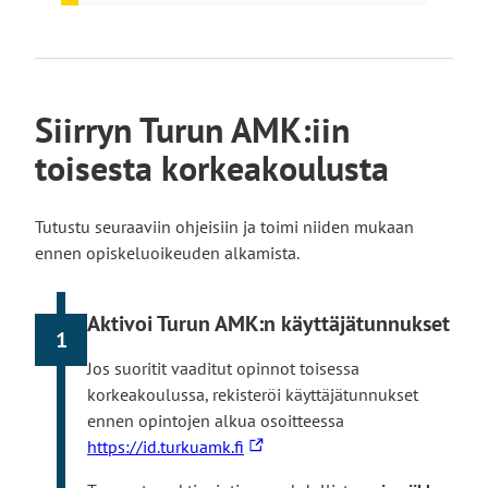
Siirryn Turun AMK:iin
toisesta korkeakoulusta
Tutustu seuraaviin ohjeisiin ja toimi niiden mukaan
ennen opiskeluoikeuden alkamista.
Aktivoi Turun AMK:n käyttäjätunnukset
1
Jos suoritit vaaditut opinnot toisessa
korkeakoulussa, rekisteröi käyttäjätunnukset
ennen opintojen alkua osoitteessa
L
https://id.turkuamk.fi
i