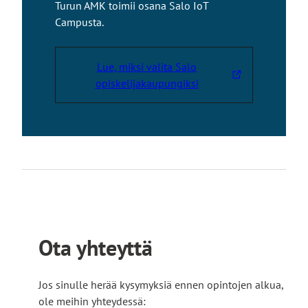
Turun AMK toimii osana Salo IoT
o
Campusta.
l
l
e
Lue, miksi valita Salo
L
opiskelijakaupungiksi
i
n
k
k
i
v
i
e
u
Ota yhteyttä
l
k
o
Jos sinulle herää kysymyksiä ennen opintojen alkua,
i
ole meihin yhteydessä: