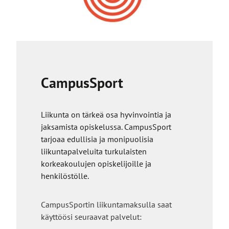
k
s
o
e
i
l
s
l
e
e
l
s
l
i
CampusSport
e
v
s
u
i
s
Liikunta on tärkeä osa hyvinvointia ja
v
t
jaksamista opiskelussa. CampusSport
u
o
tarjoaa edullisia ja monipuolisia
s
l
liikuntapalveluita turkulaisten
t
l
korkeakoulujen opiskelijoille ja
o
e
henkilöstölle.
l
l
CampusSportin liikuntamaksulla saat
e
käyttöösi seuraavat palvelut: