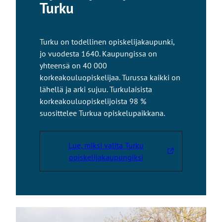
Turku
s
i
v
u
Turku on todellinen opiskelijakaupunki,
s
jo vuodesta 1640. Kaupungissa on
t
yhteensä on 40 000
o
korkeakouluopiskelijaa. Turussa kaikki on
l
lähellä ja arki sujuu. Turkulaisista
l
korkeakouluopiskelijoista 98 %
e
suosittelee Turkua opiskelupaikkana.
Lue, miksi valita Turku
L
opiskelijakaupungiksi
i
n
k
k
i