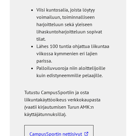
Viisi kuntosalia, joista löytyy
voimailuun, toiminnalliseen
harjoitteluun sekä yleiseen
lihaskuntoharjoitteluun sopivat
tilat.
Lähes 100 tuntia ohjattua liikuntaa
viikossa kymmenien eri lajien
parissa.
Palloiluvuoroja niin aloittelijoille
kuin edistyneemmille pelaajille.
Tutustu CampusSportiin ja osta
liikuntakäyttöoikeus verkkokaupasta
(vaatii kirjautumisen Turun AMK:n
käyttäjätunnuksilla).
CampusSportin nettisivut