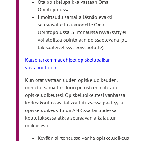
Ota opiskelupaikka vastaan Oma
Opintopolussa.
Ilmoittaudu samalla läsnäolevaksi
seuraavalle lukuvuodelle Oma
Opintopolussa. Siirtohaussa hyväksytty ei
voi aloittaa opintojaan poissaolevana (pl.
lakisääteiset syyt poissaololle).
Katso tarkemmat ohjeet opiskelupaikan
vastaanottoon.
Kun otat vastaan uuden opiskeluoikeuden,
menetät samalla siirron perusteena olevan
opiskeluoikeutesi. Opiskeluoikeutesi vanhassa
korkeakoulussasi tai koulutuksessa päättyy ja
opiskeluoikeus Turun AMK:ssa tai uudessa
koulutuksessa alkaa seuraavan aikataulun
mukaisesti:
Kevään siirtohaussa vanha opiskeluoikeus