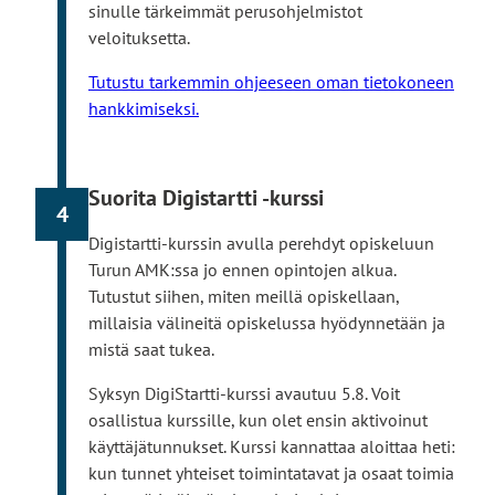
sinulle tärkeimmät perusohjelmistot
veloituksetta.
Tutustu tarkemmin ohjeeseen oman tietokoneen
hankkimiseksi.
Suorita Digistartti -kurssi
4
Digistartti-kurssin avulla perehdyt opiskeluun
Turun AMK:ssa jo ennen opintojen alkua.
Tutustut siihen, miten meillä opiskellaan,
millaisia välineitä opiskelussa hyödynnetään ja
mistä saat tukea.
Syksyn DigiStartti-kurssi avautuu 5.8. Voit
osallistua kurssille, kun olet ensin aktivoinut
käyttäjätunnukset. Kurssi kannattaa aloittaa heti:
kun tunnet yhteiset toimintatavat ja osaat toimia