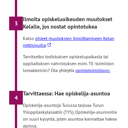
Ilmoita opiskeluoikeuden muutokset
3
Kelalle, jos nostat opintotukea
Katso
ohjeet muutoksien ilmoittamiseen Kelan
L
nettisivuilla
i
Tarvitsetko todistuksen opiskelupaikasta tai
n
oppilaitoksen vahvistuksen esim. TE-toimiston
k
lomakkeisiin? Ota yhteyttä
opintotoimistoon.
k
i
v
Tarvittaessa: Hae opiskelija-asuntoa
i
4
e
Opiskelija-asuntoja Turussa tarjoaa Turun
u
Ylioppilaskyläsäätiö (TYS). Opiskelija-asunnoille
l
on suuri kysyntä, joten asuntoa kannattaa hakea
k
ajoissa.
o