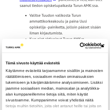
s
itse. Valitse itslearningissä Kurssit > Kaikki
i
saanut tiedon opiskelupaikasta Turun AMK:ssa.
e
kurssit > Etsi lisää kursseja > Toimipaikan
n
l
kurssiluettelo ja liity Digistartti-kurssille.
Valitse Tuudon valikosta Turun
k
l
ammattikorkeakoulu ja paina Uusi
k
Jos tarvitset apua Digistarttiin liittyvissä asioissa,
e
opiskelija -painiketta, jolloin pääset sisään
i
L
ota yhteyttä
digistartti@turkuamk.fi
s
ilman kirjautumista.
v
i
i
Kun olet aktivoinut Turun AMK:n
Digistartti-kurssi on kattava tietopaketti, jota ei
i
n
v
käyttäjätunnukset, voit kirjautua niillä
tarvitse omaksua kerralla. Voit palata kurssille
e
k
Lin
u
Tuudoon, niin saat käyttöösi kaikki
koska tahansa opintojesi aikana hakemaan
u
k
vie
s
toiminnot.
tarvitsemaasi tietoa.
l
i
ulk
t
Tämä sivusto käyttää evästeitä
k
v
Tuudosta löydät mm.
siv
o
o
Käytämme evästeitä tarjoamamme sisällön ja mainosten
i
l
i
kampuskartat ja ajankohtaiset uutiset
räätälöimiseen, sosiaalisen median ominaisuuksien
e
l
s
opiskelijoille
tukemiseen ja kävijämäärämme analysoimiseen. Lisäksi
u
e
e
tutkinto- tai polkuopiskelijan
ilmaisen
jaamme sosiaalisen median, mainosalan ja analytiikka-
l
l
opiskelijakortin
(vaatii kirjautumisen)
alan kumppaneillemme tietoja siitä, miten käytät
k
l
oman lukujärjestyksesi ja suoritetut
sivustoamme. Kumppanimme voivat yhdistää näitä
o
e
opinnot (vaatii kirjautumisen)
tietoja muihin tietoihin, joita olet antanut heille tai joita on
i