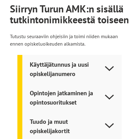
v
Siirryn Turun AMK:n sisällä
t
l
u
o
l
tutkintonimikkeestä toiseen
s
l
e
t
l
s
o
e
i
Tutustu seuraaviin ohjeisiin ja toimi niiden mukaan
l
v
ennen opiskeluoikeuden alkamista.
l
u
e
s
Käyttäjätunnus ja uusi
t
opiskelijanumero
o
l
l
Opintojen jatkaminen ja
e
opintosuoritukset
Tuudo ja muut
opiskelijakortit