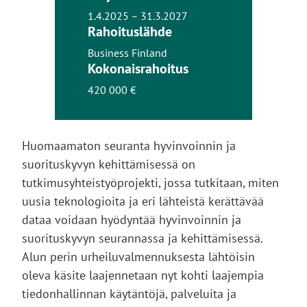
1.4.2025 – 31.3.2027
Rahoituslähde
Business Finland
Kokonaisrahoitus
420 000 €
Huomaamaton seuranta hyvinvoinnin ja
suorituskyvyn kehittämisessä on
tutkimusyhteistyöprojekti, jossa tutkitaan, miten
uusia teknologioita ja eri lähteistä kerättävää
dataa voidaan hyödyntää hyvinvoinnin ja
suorituskyvyn seurannassa ja kehittämisessä.
Alun perin urheiluvalmennuksesta lähtöisin
oleva käsite laajennetaan nyt kohti laajempia
tiedonhallinnan käytäntöjä, palveluita ja