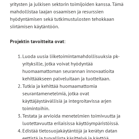
yritysten ja julkisen sektorin toimijoiden kanssa. Tämä
mahdollistaa laajan osaamisen ja resurssien
hyödyntämisen sekä tutkimustulosten tehokkaan
siirtämisen käytäntöön.
Projektin tavoitteita ovat
:
Luoda uusia liiketoimintamahdollisuuksia pk-
yrityksille, jotka voivat hyödyntää
huomaamattoman seurannan innovaatioita
kehittääkseen palveluitaan ja tuotteitaan.
Tutkia ja kehittää huomaamattomia
seurantamenetelmiä, jotka ovat
käyttäjäystävällisiä ja integroitavissa arjen
toimintoihin.
Testata ja arvioida menetelmien toimivuutta ja
luotettavuutta erilaisissa käyttöympäristöissä.
Edistää tietosuojakäytäntöjä ja kerätyn datan
eettistä ja turvallista käsittelyä ja käyttöä.