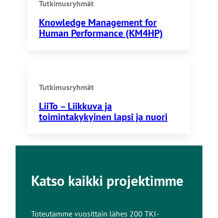
Tutkimusryhmät
Knowledge Management for
Human Performance (KM4HP)
Tutkimusryhmät
LiiTo – Liikkuva ja
toimintakykyinen lapsi ja nuori
Katso kaikki projektimme
Toteutamme vuosittain lähes 200 TKI-