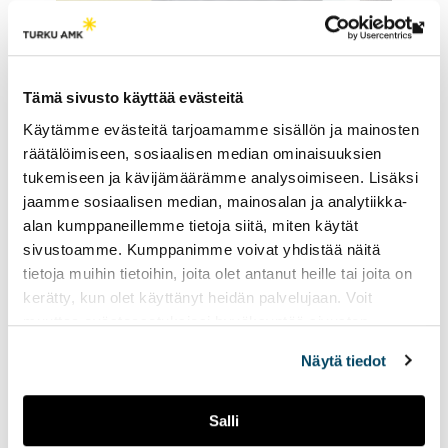
Lin
vie
ulk
Tämä sivusto käyttää evästeitä
siv
Käytämme evästeitä tarjoamamme sisällön ja mainosten
räätälöimiseen, sosiaalisen median ominaisuuksien
tukemiseen ja kävijämäärämme analysoimiseen. Lisäksi
jaamme sosiaalisen median, mainosalan ja analytiikka-
Sensorit pelikentillä, kengissä tai jopa
alan kumppaneillemme tietoja siitä, miten käytät
sängyssä? Suorituskyvyn
sivustoamme. Kumppanimme voivat yhdistää näitä
seurantateknologia korvaa yksittäiset
tietoja muihin tietoihin, joita olet antanut heille tai joita on
testit urheiluvalmennuksessa
kerätty, kun olet käyttänyt heidän palvelujaan. Voit
muuttaa evästeasetuksiesi hyväksyntää sivuston
Monipuolinen data auttaa valmentajia tunnistamaan
alalaidassa vasemmassa kulmassa olevasta eväste-
Näytä tiedot
palautumisen, kuormituksen ja kehittymisen muutoksia.
ikonista.
Kun mittaaminen tapahtuu luonnollisessa
toimintaympäristössä, tulokset heijastavat paremmin
Salli
todellista liikuntasuoritusta.