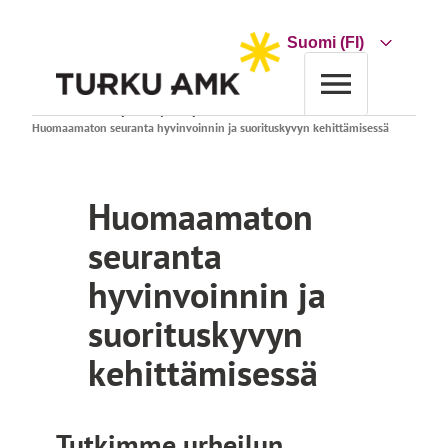
Siirry
sisältöön
Choose
a
language
Etusivu
Tutkimus ja kehitys
Projektihaku
Huomaamaton seuranta hyvinvoinnin ja suorituskyvyn kehittämisessä
Huomaamaton
seuranta
hyvinvoinnin ja
suorituskyvyn
kehittämisessä
Tutkimme urheilun