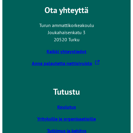
Ota yhteyttä
Turun ammattikorkeakoulu
Joukahaisenkatu 3
20520 Turku
Kaikki yhteystiedot
L
Anna palautetta nettisivuista
i
n
k
Tutustu
k
i
v
Koulutus
i
Yrityksille ja organisaatioille
e
u
Tutkimus ja kehitys