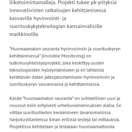
liiketoimintamalleja. Projekti tukee pk-yrityksiä
innovatiivisten ratkaisujen kehittämisessä
kasvaville hyvinvointi- ja
suorituskykyteknologian kansainvälisille
markkinoille.
”Huomaamaton seuranta hyvinvoinnin ja suorituskyvyn
kehittämisessä” (Invisible Monitoring) on
tutkimusyhteistyöprojekti, joka keskittyy uusien
teknologioiden hyödyntämiseen ja eri lähteistä
kerättävän datan jatkojalostamiseen hyvinvoinnin ja
suorituskyvyn seurannassa ja kehittämisessä.
Käsite ”huomaamaton seuranta” on suhteellisen uusi ja
noussut esiin erityisesti urheiluvalmennuksen alalla. Se
viittaa suoritustiedon keräämiseen tavanomaisissa
harjoitustilanteissa ilman erillisiä testejä tai mittauksia.
Projektissa kehitetään ja testataan huomaamattomia