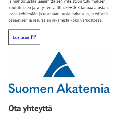
ja mahdollistaa laajamittaisen yhteistyön tutkimuksen,
koulutuksen ja yritysten välillä. MAGICS tarjoaa alustan,
jossa kehitetään ja testataan uusia ratkaisuja, ja edistää
osaamisen ja resurssien jakamista koko verkostossa.
Lue lisää
L
i
n
k
k
i
v
i
e
u
l
Ota yhteyttä
k
o