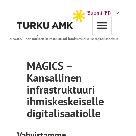
Siirry
sisältöön
Choose
a
language
Etusivu
Tutkimus ja kehitys
Projektihaku
MAGICS – Kansallinen infrastruktuuri ihmiskeskeiselle digitalisaatiolle
MAGICS –
Kansallinen
infrastruktuuri
ihmiskeskeiselle
digitalisaatiolle
Vahvistamme