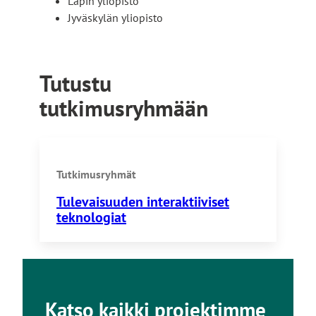
Lapin yliopisto
Jyväskylän yliopisto
Tutustu
tutkimusryhmään
Tutkimusryhmät
Tulevaisuuden interaktiiviset
teknologiat
Katso kaikki projektimme