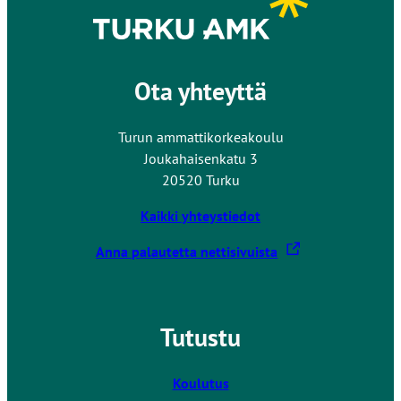
Ota yhteyttä
Turun ammattikorkeakoulu
Joukahaisenkatu 3
20520 Turku
Kaikki yhteystiedot
L
Anna palautetta nettisivuista
i
n
k
Tutustu
k
i
v
Koulutus