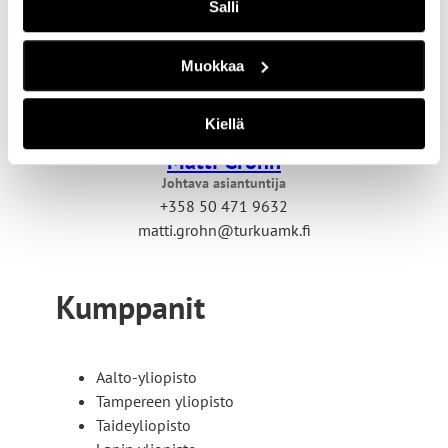
Salli
Muokkaa
Kiellä
Matti Gröhn
Johtava asiantuntija
+358 50 471 9632
matti.grohn@turkuamk.fi
Kumppanit
Aalto-yliopisto
Tampereen yliopisto
Taideyliopisto