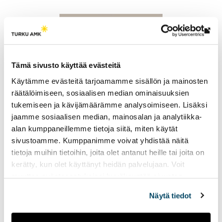
i
s
e
Lin
l
vie
l
ulk
Tämä sivusto käyttää evästeitä
e
siv
s
Käytämme evästeitä tarjoamamme sisällön ja mainosten
i
räätälöimiseen, sosiaalisen median ominaisuuksien
v
tukemiseen ja kävijämäärämme analysoimiseen. Lisäksi
u
jaamme sosiaalisen median, mainosalan ja analytiikka-
s
alan kumppaneillemme tietoja siitä, miten käytät
Jami Aho
t
sivustoamme. Kumppanimme voivat yhdistää näitä
Projektiasiantuntija, Projektipäällikkö, Laboratoriovastaava
o
tietoja muihin tietoihin, joita olet antanut heille tai joita on
+358 50 472 4148
l
kerätty, kun olet käyttänyt heidän palvelujaan. Voit
jami.aho@turkuamk.fi
l
muuttaa evästeasetuksiesi hyväksyntää sivuston
e
alalaidassa vasemmassa kulmassa olevasta eväste-
Näytä tiedot
ikonista.