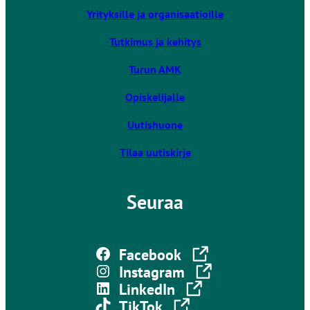
i
Yrityksille ja organisaatioille
e
u
Tutkimus ja kehitys
l
k
Turun AMK
o
Opiskelijalle
i
s
Uutishuone
e
l
Tilaa uutiskirje
l
e
Seuraa
s
i
v
Linkki vie ulkoiselle sivustolle
u
Facebook
s
Linkki vie ulkoiselle sivustolle
Instagram
t
Linkki vie ulkoiselle sivustolle
LinkedIn
o
Linkki vie ulkoiselle sivustolle
TikTok