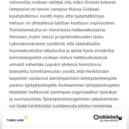
valinnoilla voidaan selittää sitä, miksi ihmiset kokevat
lämpöolot eri tavoin samassa tilassa. Globaali
kyselytutkimus osoitti myös, että tyytymättömyys
meluun on yhteydessä työtilan koettuun sopivuuteen.
Toimistomelulla on moninaisia haittavaikutuksia
ihmiseen, kuten stressi ja työtehokkuuden lasku.
Laboratoriokokeet osoittivat, että laadukkailla
huoneakustisilla ratkaisuilla ja ääntä hyvin eristävillä
toimistokopeilla voidaan melun haittavaikutuksia
selvästi vähentää. Lopuksi yhdessä toimistossa
toteutettu toimitilamuutos osoitti, että henkilöstön
tarpeisiin vastannut ääniympäristön kehitystoimenpide
paransi työtyytyväisyyttä. Korkeamman työtyytyväisyyden
tiedetään indikoivan parempaa organisaation työkykyä
ja suoriutumista. Työympäristöongelmien ratkaiseminen
voi lisätä henkilöstön luottamusta johdon toimintaa
kohtaan.
Lin
Toteuttajat.
MOTTI projektin toteutti Turun
vie