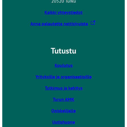
20520 Turku
Kaikki yhteystiedot
L
Anna palautetta nettisivuista
i
n
k
Tutustu
k
i
v
Koulutus
i
Yrityksille ja organisaatioille
e
u
Tutkimus ja kehitys
l
k
Turun AMK
o
Opiskelijalle
i
s
Uutishuone
e