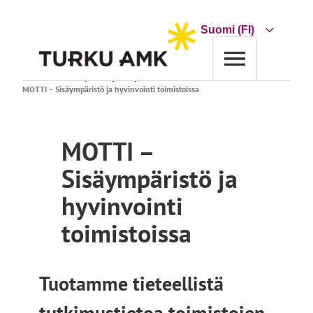
Siirry
sisältöön
Choose
a
language
Etusivu
Tutkimus ja kehitys
Projektihaku
MOTTI – Sisäympäristö ja hyvinvointi toimistoissa
MOTTI –
Sisäympäristö ja
hyvinvointi
toimistoissa
Tuotamme tieteellistä
tutkimustietoa toimistojen