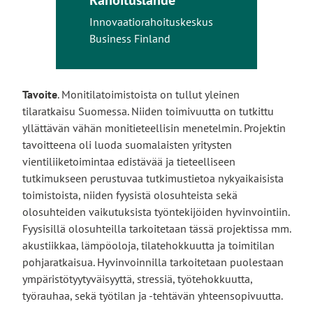
Innovaatiorahoituskeskus
Business Finland
Tavoite
. Monitilatoimistoista on tullut yleinen
tilaratkaisu Suomessa. Niiden toimivuutta on tutkittu
yllättävän vähän monitieteellisin menetelmin. Projektin
tavoitteena oli luoda suomalaisten yritysten
vientiliiketoimintaa edistävää ja tieteelliseen
tutkimukseen perustuvaa tutkimustietoa nykyaikaisista
toimistoista, niiden fyysistä olosuhteista sekä
olosuhteiden vaikutuksista työntekijöiden hyvinvointiin.
Fyysisillä olosuhteilla tarkoitetaan tässä projektissa mm.
akustiikkaa, lämpöoloja, tilatehokkuutta ja toimitilan
pohjaratkaisua. Hyvinvoinnilla tarkoitetaan puolestaan
ympäristötyytyväisyyttä, stressiä, työtehokkuutta,
työrauhaa, sekä työtilan ja -tehtävän yhteensopivuutta.