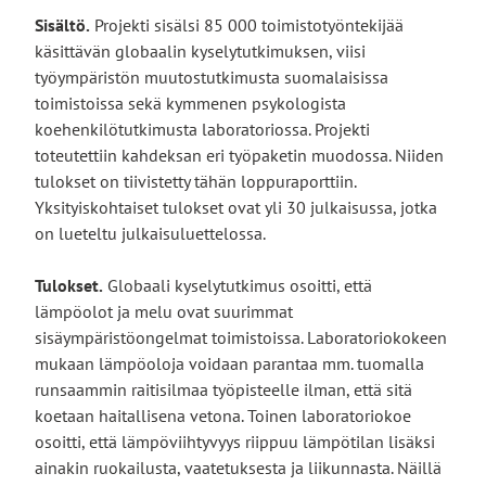
Sisältö.
Projekti sisälsi 85 000 toimistotyöntekijää
käsittävän globaalin kyselytutkimuksen, viisi
työympäristön muutostutkimusta suomalaisissa
toimistoissa sekä kymmenen psykologista
koehenkilötutkimusta laboratoriossa. Projekti
toteutettiin kahdeksan eri työpaketin muodossa. Niiden
tulokset on tiivistetty tähän loppuraporttiin.
Yksityiskohtaiset tulokset ovat yli 30 julkaisussa, jotka
on lueteltu julkaisuluettelossa.
Tulokset.
Globaali kyselytutkimus osoitti, että
lämpöolot ja melu ovat suurimmat
sisäympäristöongelmat toimistoissa. Laboratoriokokeen
mukaan lämpöoloja voidaan parantaa mm. tuomalla
runsaammin raitisilmaa työpisteelle ilman, että sitä
koetaan haitallisena vetona. Toinen laboratoriokoe
osoitti, että lämpöviihtyvyys riippuu lämpötilan lisäksi
ainakin ruokailusta, vaatetuksesta ja liikunnasta. Näillä