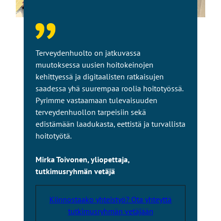
Terveydenhuolto on jatkuvassa
muutoksessa uusien hoitokeinojen
kehittyessä ja digitaalisten ratkaisujen
saadessa yhä suurempaa roolia hoitotyössä.
Pyrimme vastaamaan tulevaisuuden
terveydenhuollon tarpeisiin sekä
edistämään laadukasta, eettistä ja turvallista
hoitotyötä.
Mirka Toivonen, yliopettaja,
tutkimusryhmän vetäjä
Kiinnostaako yhteistyö? Ota yhteyttä
tutkimusryhmän vetäjään