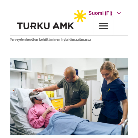
Siirry
sisältöön
Choose
a
language
Etusivu
Tutkimus ja kehitys
Tutkimusryhmät
Terveydenhuollon kehittäminen hybridimaailmassa