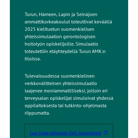
i
v
Turun, Hämeen, Lapin ja Seinäjoen
u
ammattikorkeakoulut toteuttivat keväällä
s
2025 kielituetun suomenkielisen
t
yhteissimulaation gerontologisen
o
hoitotyön opiskelijoille. Simulaatio
l
toteutettiin etäyhteydellä Turun AMK:n
l
tiloissa.
e
Tulevaisuudessa suomenkielinen
verkkovälitteinen yhteissimulaatio
laajenee moniammatilliseksi, jolloin eri
terveysalan opiskelijat simuloivat yhdessä
oppilaitoksesta tai tutkinto-ohjelmasta
riippumatta.
Takaisin ylös
Lue lisää aiheesta UAS Journalista
L