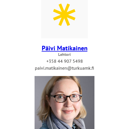
Päivi Matikainen
Lehtori
+358 44 907 5498
paivi.matikainen@turkuamk.fi