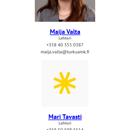
Maija Valta
Lehtori
+358 40 355 0387
maija.valta@turkuamk.fi
Mari Tavasti
Lehtori
+358 50 598 5514