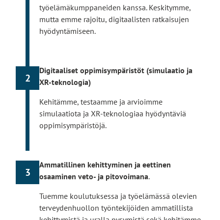
työelämäkumppaneiden kanssa.​ Keskitymme,
mutta emme rajoitu, digitaalisten ratkaisujen
hyödyntämiseen.
Digitaaliset oppimisympäristöt (simulaatio ja
2
XR-teknologia)​
Kehitämme, testaamme ja arvioimme
simulaatiota ja XR-teknologiaa hyödyntäviä
oppimisympäristöjä​.
Ammatillinen kehittyminen ja eettinen
3
osaaminen veto- ja pitovoimana
.
Tuemme koulutuksessa ja työelämässä olevien
terveydenhuollon työntekijöiden ammatillista
kehittymistä ja uralla pysymistä sekä kehitämme