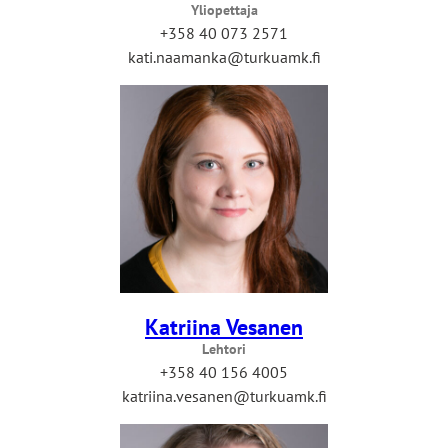
Yliopettaja
+358 40 073 2571
kati.naamanka@turkuamk.fi
Katriina Vesanen
Lehtori
+358 40 156 4005
katriina.vesanen@turkuamk.fi