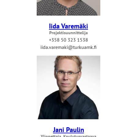
Iida Varemäki
Projektisuunnittelija
+358 50 323 1538
iida.varemaki@turkuamk.fi
Jani Paulin
Yliopettaja, Koulutusvastaava