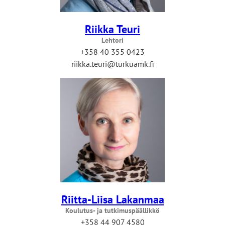
Riikka Teuri
Lehtori
+358 40 355 0423
riikka.teuri@turkuamk.fi
Riitta-Liisa Lakanmaa
Koulutus- ja tutkimuspäällikkö
+358 44 907 4580