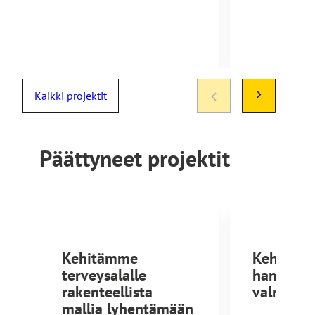
Kaikki projektit
Päättyneet projektit
Kehitämme
Kehitäm
terveysalalle
hammasp
rakenteellista
valmistu
mallia lyhentämään