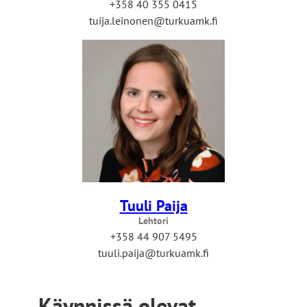
+358 40 355 0415
tuija.leinonen@turkuamk.fi
Tuuli Paija
Lehtori
+358 44 907 5495
tuuli.paija@turkuamk.fi
Käynnissä olevat