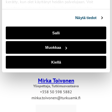
Lehtori
kerätty, kun olet käyttänyt heidän palvelujaan. Voit
+358 50 475 4737
muuttaa evästeasetuksiesi hyväksyntää sivuston
minna.nurminen@turkuamk.fi
alalaidassa vasemmassa kulmassa olevasta eväste-
Näytä tiedot
ikonista.
Salli
Muokkaa
Kiellä
Mirka Toivonen
Yliopettaja, Tutkimusvastaava
+358 50 598 5882
mirka.toivonen@turkuamk.fi