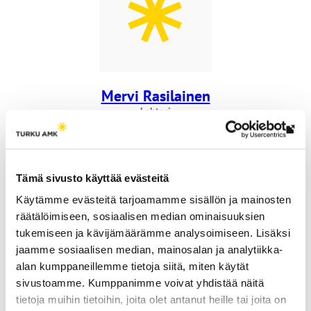
Mervi Rasilainen
Lehtori
+358 40 355 0424
Lin
mervi.rasilainen@turkuamk.fi
vie
ulk
Tämä sivusto käyttää evästeitä
siv
Käytämme evästeitä tarjoamamme sisällön ja mainosten
räätälöimiseen, sosiaalisen median ominaisuuksien
tukemiseen ja kävijämäärämme analysoimiseen. Lisäksi
jaamme sosiaalisen median, mainosalan ja analytiikka-
alan kumppaneillemme tietoja siitä, miten käytät
sivustoamme. Kumppanimme voivat yhdistää näitä
Minna Nurminen
tietoja muihin tietoihin, joita olet antanut heille tai joita on