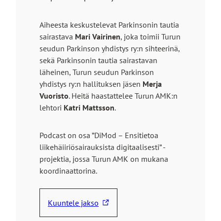
k
e
o
o
s
l
Aiheesta keskustelevat Parkinsonin tautia
i
i
l
sairastava
Mari Vairinen
, joka toimii Turun
s
v
e
seudun Parkinson yhdistys ry:n sihteerinä,
e
u
sekä Parkinsonin tautia sairastavan
l
s
läheinen, Turun seudun Parkinson
l
t
yhdistys ry:n hallituksen jäsen
Merja
e
o
Vuoristo
. Heitä haastattelee Turun AMK:n
s
l
lehtori
Katri Mattsson
.
i
l
v
e
u
Podcast on osa ”DiMod – Ensitietoa
s
liikehäiiriösairauksista digitaalisesti” -
t
projektia, jossa Turun AMK on mukana
o
koordinaattorina.
l
l
Kuuntele jakso
e
L
i