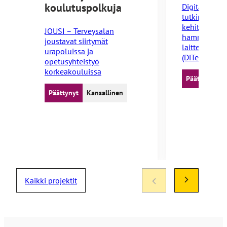
koulutuspolkuja
Digitaalisen
tutkimusinfr
kehittämine
JOUSI – Terveysalan
hammaslääket
joustavat siirtymät
laitteiden v
urapoluissa ja
(DiTeDe)
opetusyhteistyö
korkeakouluissa
Päättynyt
Päättynyt
Kansallinen
Kaikki projektit