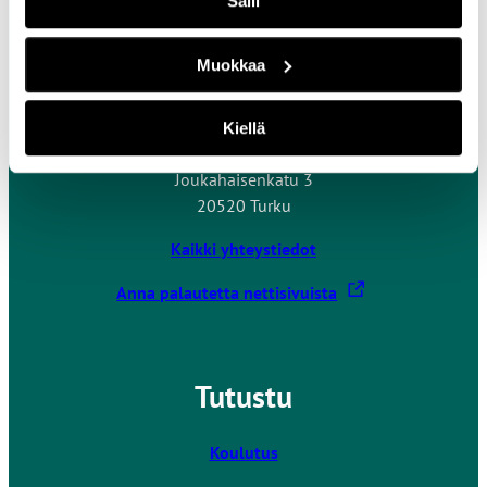
Salli
Muokkaa
Ota yhteyttä
Kiellä
Turun ammattikorkeakoulu
Joukahaisenkatu 3
20520 Turku
Kaikki yhteystiedot
L
Anna palautetta nettisivuista
i
n
k
Tutustu
k
i
v
Koulutus
i