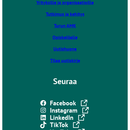
Yrityksille ja organisaatioille
e
u
Tutkimus ja kehitys
l
k
Turun AMK
o
Opiskelijalle
i
s
Uutishuone
e
l
Tilaa uutiskirje
l
e
Seuraa
s
i
v
Linkki vie ulkoiselle sivustolle
u
Facebook
s
Linkki vie ulkoiselle sivustolle
Instagram
t
Linkki vie ulkoiselle sivustolle
LinkedIn
o
Linkki vie ulkoiselle sivustolle
TikTok
l