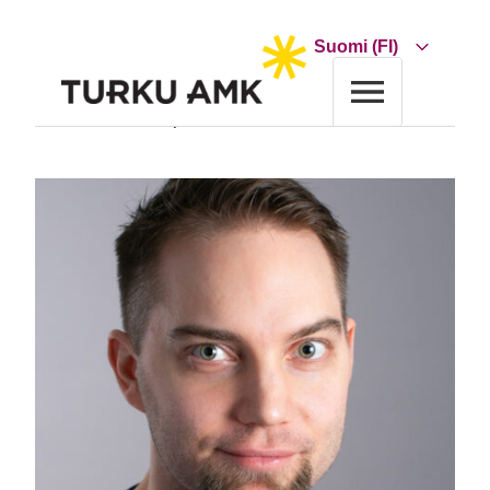
Siirry
sisältöön
Choose
a
language
Etusivu
Turun AMK
Yhteystiedot
Ville Vainio