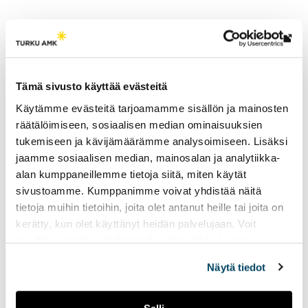
Lin
vie
Tutkimusryhmät
ulk
Tämä sivusto käyttää evästeitä
Mielenterveyden edistäminen
siv
Käytämme evästeitä tarjoamamme sisällön ja mainosten
räätälöimiseen, sosiaalisen median ominaisuuksien
tukemiseen ja kävijämäärämme analysoimiseen. Lisäksi
jaamme sosiaalisen median, mainosalan ja analytiikka-
alan kumppaneillemme tietoja siitä, miten käytät
sivustoamme. Kumppanimme voivat yhdistää näitä
tietoja muihin tietoihin, joita olet antanut heille tai joita on
Sivu päivitetty
14.2.2025
kerätty, kun olet käyttänyt heidän palvelujaan. Voit
muuttaa evästeasetuksiesi hyväksyntää sivuston
alalaidassa vasemmassa kulmassa olevasta eväste-
Näytä tiedot
ikonista.