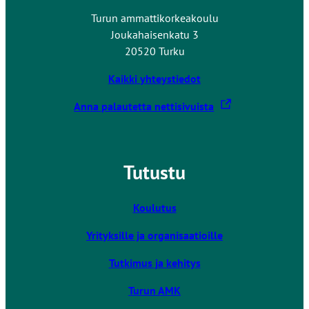
Turun ammattikorkeakoulu
Joukahaisenkatu 3
20520 Turku
Kaikki yhteystiedot
L
Anna palautetta nettisivuista
i
n
k
Tutustu
k
i
v
Koulutus
i
Yrityksille ja organisaatioille
e
u
Tutkimus ja kehitys
l
k
Turun AMK
o