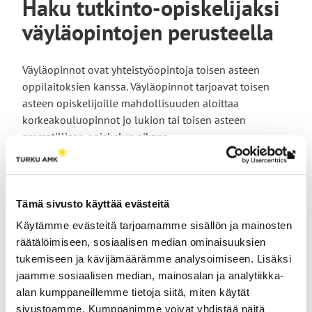
Haku tutkinto-opiskelijaksi
väyläopintojen perusteella
Väyläopinnot ovat yhteistyöopintoja toisen asteen
oppilaitoksien kanssa. Väyläopinnot tarjoavat toisen
asteen opiskelijoille mahdollisuuden aloittaa
korkeakouluopinnot jo lukion tai toisen asteen
ammatillisen opiskelun aikana.
Lin
Lue lisää väyläopinnoista Turun AMK:ssa.
vie
ulk
Turun ammattikorkeakouluun on mahdollista hakea
Tämä sivusto käyttää evästeitä
siv
väyläopintojen (yhteistyöopinnot muun kuin
Käytämme evästeitä tarjoamamme sisällön ja mainosten
korkeakoulun kanssa) opinto-oikeudella suoritettujen
räätälöimiseen, sosiaalisen median ominaisuuksien
opintojen perusteella. Alta löydät hakuohjeet.
tukemiseen ja kävijämäärämme analysoimiseen. Lisäksi
jaamme sosiaalisen median, mainosalan ja analytiikka-
alan kumppaneillemme tietoja siitä, miten käytät
Hakuohjeet
sivustoamme. Kumppanimme voivat yhdistää näitä