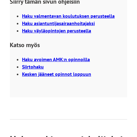
Siirry tämän sivun ohjeisiin
Haku valmentavan koulutuksen perusteella
Haku asiantuntijasairaanhoitajaksi
Haku väyläopintojen perusteella
Katso myös
Haku avoimen AMK:n opinnoilla
Siirtohaku
Kesken jääneet opinnot loppuun