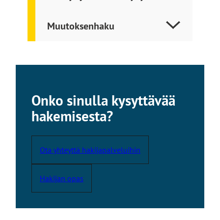
Muutoksenhaku
Onko sinulla kysyttävää
hakemisesta?
Ota yhteyttä hakijapalveluihin
Hakijan opas