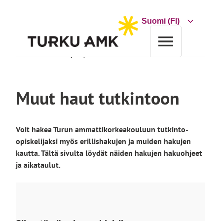
Siirry
sisältöön
Choose
a
language
Etusivu
Koulutus
Hakijan opas
Muut haut tutkintoon
Muut haut tutkintoon
Voit hakea Turun ammattikorkeakouluun tutkinto-
opiskelijaksi myös erillishakujen ja muiden hakujen
kautta. Tältä sivulta löydät näiden hakujen hakuohjeet
ja aikataulut.