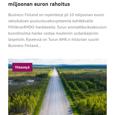
miljoonan euron rahoitus
Business Finland on myöntänyt yli 10 miljoonan euron
rahoituksen puolustusekosysteemiä kehittävälle
MilVerse4MDO-hankkeelle. Turun ammattikorkeakoulun
koordinoima hanke vastaa modernin sodankäynnin
tarpeisiin. Kyseessä on Turun AMK:n historian suurin
Business Finland…
Yhteistyö