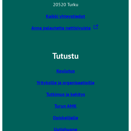
20520 Turku
Kaikki yhteystiedot
L
Anna palautetta nettisivuista
i
n
k
Tutustu
k
i
v
Koulutus
i
Yrityksille ja organisaatioille
e
u
Tutkimus ja kehitys
l
k
Turun AMK
o
Opiskelijalle
i
s
Uutishuone