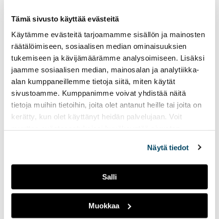
valmistavassa teollisuudessa.
vie
ulk
Tämä sivusto käyttää evästeitä
Tammikuussa 2026 alkaa kaksi kehittämishanketta:
siv
Käytämme evästeitä tarjoamamme sisällön ja mainosten
Teollisuuden Älyratkaisut
ja
Mukautuva äly teollisuuden
räätälöimiseen, sosiaalisen median ominaisuuksien
tilannetietoiseen optimointiin (ADINO)
. Ensin mainittu
tukemiseen ja kävijämäärämme analysoimiseen. Lisäksi
vauhdittaa valmistavan teollisuuden digitaalista ja
jaamme sosiaalisen median, mainosalan ja analytiikka-
kestävää murrosta Varsinais-Suomessa, jälkimmäinen
alan kumppaneillemme tietoja siitä, miten käytät
pureutuu pk-teollisuuden tehokkuuteen ja kestävyyteen
sivustoamme. Kumppanimme voivat yhdistää näitä
tekoälyratkaisujen keinoin.
tietoja muihin tietoihin, joita olet antanut heille tai joita on
kerätty, kun olet käyttänyt heidän palvelujaan. Voit
muuttaa evästeasetuksiesi hyväksyntää sivuston
alalaidassa vasemmassa kulmassa olevasta eväste-
Lue lisää
Näytä tiedot
ikonista.
Salli
Kognitiiviset teknologiat -tutkimusryhmä
Muokkaa
Turun ammattikorkeakoulun tutkimusryhmät