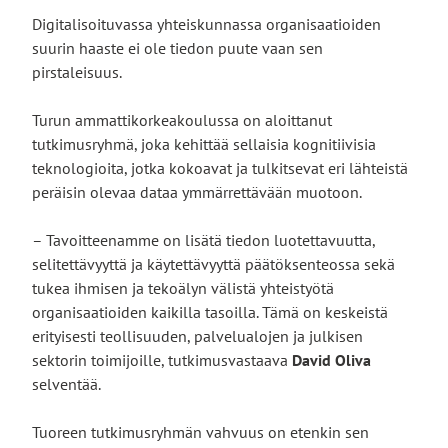
Digitalisoituvassa yhteiskunnassa organisaatioiden
suurin haaste ei ole tiedon puute vaan sen
pirstaleisuus.
Turun ammattikorkeakoulussa on aloittanut
tutkimusryhmä, joka kehittää sellaisia kognitiivisia
teknologioita, jotka kokoavat ja tulkitsevat eri lähteistä
peräisin olevaa dataa ymmärrettävään muotoon.
– Tavoitteenamme on lisätä tiedon luotettavuutta,
selitettävyyttä ja käytettävyyttä päätöksenteossa sekä
tukea ihmisen ja tekoälyn välistä yhteistyötä
organisaatioiden kaikilla tasoilla. Tämä on keskeistä
erityisesti teollisuuden, palvelualojen ja julkisen
sektorin toimijoille, tutkimusvastaava
David Oliva
selventää.
Tuoreen tutkimusryhmän vahvuus on etenkin sen