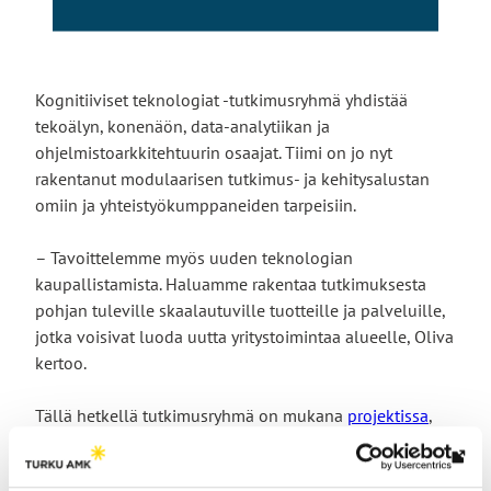
Kognitiiviset teknologiat -tutkimusryhmä yhdistää
tekoälyn, konenäön, data-analytiikan ja
ohjelmistoarkkitehtuurin osaajat. Tiimi on jo nyt
rakentanut modulaarisen tutkimus- ja kehitysalustan
omiin ja yhteistyökumppaneiden tarpeisiin.
– Tavoittelemme myös uuden teknologian
kaupallistamista. Haluamme rakentaa tutkimuksesta
pohjan tuleville skaalautuville tuotteille ja palveluille,
jotka voisivat luoda uutta yritystoimintaa alueelle, Oliva
kertoo.
Tällä hetkellä tutkimusryhmä on mukana
projektissa
,
joka edistää yhteistyötä kognitiivisen robotiikan ja
siihen liittyvien teknologioiden hyödyntämistä
Lin