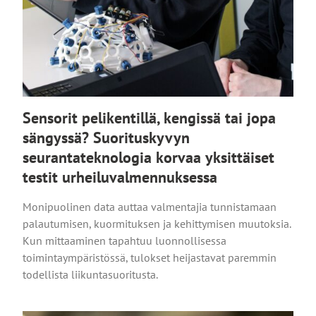
Sensorit pelikentillä, kengissä tai jopa
sängyssä? Suorituskyvyn
seurantateknologia korvaa yksittäiset
testit urheiluvalmennuksessa
Monipuolinen data auttaa valmentajia tunnistamaan
palautumisen, kuormituksen ja kehittymisen muutoksia.
Kun mittaaminen tapahtuu luonnollisessa
toimintaympäristössä, tulokset heijastavat paremmin
todellista liikuntasuoritusta.