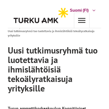
Siirry
sisältöön
Choose
a
language
Etusivu
Ajankohtaista
Uusi tutkimusryhmä tuo luotettavia ja ihmislähtöisiä tekoälyratkaisuja
yrityksille
Uusi tutkimusryhmä tuo
luotettavia ja
ihmislähtöisiä
tekoälyratkaisuja
yrityksille
Turun ammattikorkeakoulun Kognitiiviset