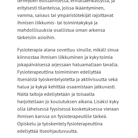
terveyden edistämisessä, ennaltaehkäisyssä, ja
erityisesti tilanteissa, joissa ikääntyminen,
vamma, sairaus tai ympäristötekijät rajoittavat
ihmisen liikkumis- tai toimintakykyä ja
mahdollisuuksia osallistua oman arkensa
tärkeisiin asioihin.
Fysioterapia alana soveltuu sinulle, mikäli sinua
kiinnostaa ihmisen liikkuminen ja kyky toimia
jokapäiväisessä arjessaan haluamallaan tavalla.
Fysioterapeuttina toimiminen edellyttää
itsenäistä työskentelyotetta ja aktiivisuutta sekä
halua ja kykyä kehittää osaamistaan jatkuvasti.
Näitä taitoja edellytetään ja toisaalta
harjoitellaan jo koulutuksen aikana. Lisäksi kyky
olla läheisessä fyysisessä kosketuksessa vieraan
ihmisen kanssa on fysioterapeutille tärkeä.
Opiskelu ja työskentely fysioterapeuttina
edellyttää itseohjautuvuutta.