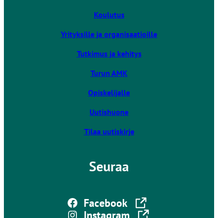
i
v
Koulutus
i
Yrityksille ja organisaatioille
e
u
Tutkimus ja kehitys
l
k
Turun AMK
o
Opiskelijalle
i
s
Uutishuone
e
l
Tilaa uutiskirje
l
e
Seuraa
s
i
v
Linkki vie ulkoiselle sivustolle
u
Facebook
s
Linkki vie ulkoiselle sivustolle
Instagram