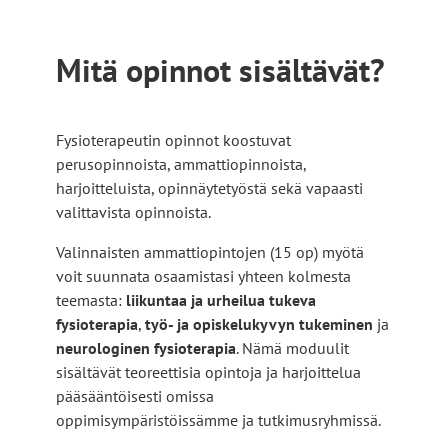
Mitä opinnot sisältävät?
Fysioterapeutin opinnot koostuvat
perusopinnoista, ammattiopinnoista,
harjoitteluista, opinnäytetyöstä sekä vapaasti
valittavista opinnoista.
Valinnaisten ammattiopintojen (15 op) myötä
voit suunnata osaamistasi yhteen kolmesta
teemasta:
liikuntaa ja urheilua tukeva
fysioterapia
,
työ- ja opiskelukyvyn tukeminen
ja
neurologinen fysioterapia
. Nämä moduulit
sisältävät teoreettisia opintoja ja harjoittelua
pääsääntöisesti omissa
oppimisympäristöissämme ja tutkimusryhmissä.