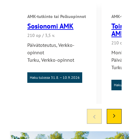
AMK-tutkinto
tai
Polkuopinnot
AMK-tutkinto
Sosionomi AMK
Toimintat
AMK
210 op / 3,5 v.
210 op / 3,5 v.
Päivätoteutus
,
Verkko-
opinnot
Monimuototo
Turku
,
Verkko-opinnot
Päivätoteutu
Turku
Haku tulossa 31.8. – 10.9.2026
Haku tulossa 31