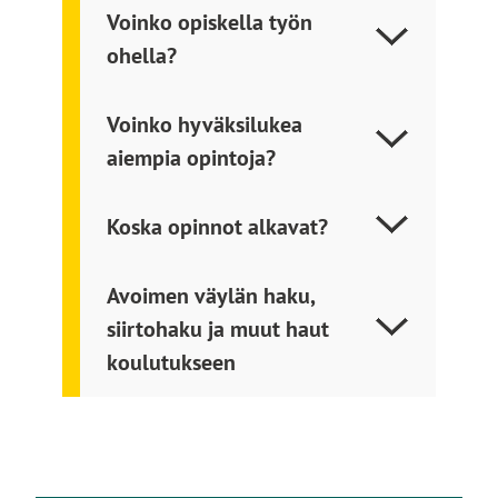
v
t
Voinko opiskella työn
u
o
ohella?
s
l
t
l
Voinko hyväksilukea
o
e
aiempia opintoja?
l
l
e
Koska opinnot alkavat?
Avoimen väylän haku,
siirtohaku ja muut haut
koulutukseen