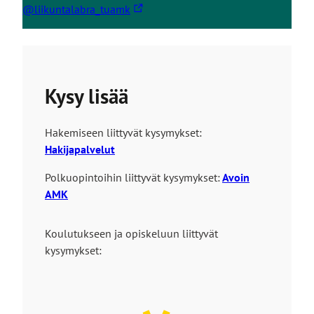
L
@liikuntalabra_tuamk
i
n
k
k
Kysy lisää
i
v
i
Hakemiseen liittyvät kysymykset:
e
Hakijapalvelut
u
l
Polkuopintoihin liittyvät kysymykset:
Avoin
k
AMK
o
i
Koulutukseen ja opiskeluun liittyvät
s
kysymykset:
e
l
l
e