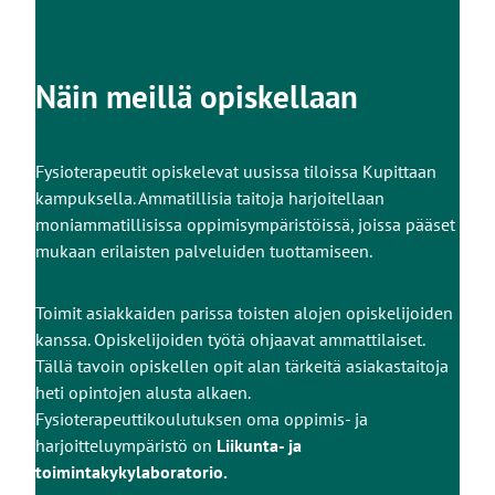
Näin meillä opiskellaan
Fysioterapeutit opiskelevat uusissa tiloissa Kupittaan
kampuksella. Ammatillisia taitoja harjoitellaan
moniammatillisissa oppimisympäristöissä, joissa pääset
mukaan erilaisten palveluiden tuottamiseen.
Toimit asiakkaiden parissa toisten alojen opiskelijoiden
kanssa. Opiskelijoiden työtä ohjaavat ammattilaiset.
Tällä tavoin opiskellen opit alan tärkeitä asiakastaitoja
heti opintojen alusta alkaen.
Fysioterapeuttikoulutuksen oma oppimis- ja
harjoitteluympäristö on
Liikunta- ja
toimintakykylaboratorio.