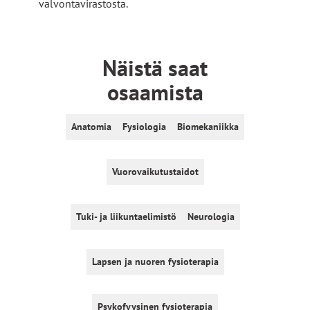
valvontavirastosta.
Näistä saat
osaamista
Anatomia
Fysiologia
Biomekaniikka
Vuorovaikutustaidot
Tuki- ja liikuntaelimistö
Neurologia
Lapsen ja nuoren fysioterapia
Psykofyysinen fysioterapia