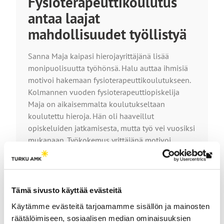
Fysioterapeuttikoulutus
antaa laajat
mahdollisuudet työllistyä
Sanna Maja kaipasi hierojayrittäjänä lisää
monipuolisuutta työhönsä. Halu auttaa ihmisiä
motivoi hakemaan fysioterapeuttikoulutukseen.
Kolmannen vuoden fysioterapeuttiopiskelija
Maja on aikaisemmalta koulutukseltaan
koulutettu hieroja. Hän oli haaveillut
opiskeluiden jatkamisesta, mutta työ vei vuosiksi
mukanaan. Työkokemus yrittäjänä motivoi
opintojen jatkamiseen.
Lin
Lue koko juttu
vie
ulk
Tämä sivusto käyttää evästeitä
siv
Käytämme evästeitä tarjoamamme sisällön ja mainosten
räätälöimiseen, sosiaalisen median ominaisuuksien