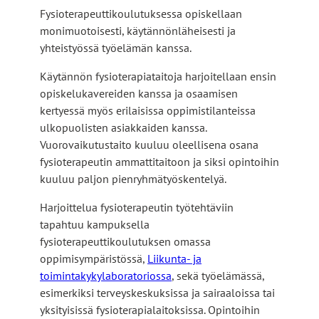
v
Fysioterapeuttikoulutuksessa opiskellaan
u
i
monimuotoisesti, käytännönläheisesti ja
l
e
yhteistyössä työelämän kanssa.
k
u
o
l
Käytännön fysioterapiataitoja harjoitellaan ensin
i
k
opiskelukavereiden kanssa ja osaamisen
s
o
kertyessä myös erilaisissa oppimistilanteissa
e
i
ulkopuolisten asiakkaiden kanssa.
l
s
Vuorovaikutustaito kuuluu oleellisena osana
l
e
fysioterapeutin ammattitaitoon ja siksi opintoihin
e
l
kuuluu paljon pienryhmätyöskentelyä.
s
l
i
Harjoittelua fysioterapeutin työtehtäviin
e
v
tapahtuu kampuksella
s
u
fysioterapeuttikoulutuksen omassa
i
s
oppimisympäristössä,
Liikunta- ja
v
t
toimintakykylaboratoriossa
, sekä työelämässä,
u
o
esimerkiksi terveyskeskuksissa ja sairaaloissa tai
s
l
yksityisissä fysioterapialaitoksissa. Opintoihin
t