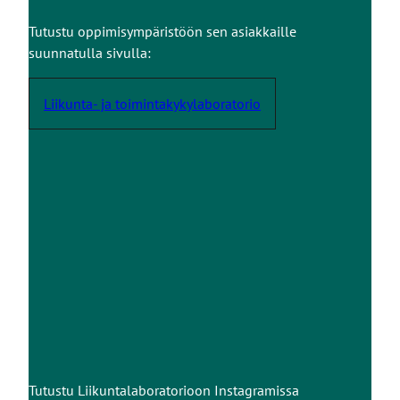
Tutustu oppimisympäristöön sen asiakkaille
suunnatulla sivulla:
Liikunta- ja toimintakykylaboratorio
Tutustu Liikuntalaboratorioon Instagramissa