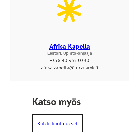
s
i
v
u
s
t
Afrisa Kapella
o
Lehtori, Opinto-ohjaaja
l
+358 40 355 0330
l
afrisa.kapella@turkuamk.fi
e
Katso myös
Kaikki koulutukset