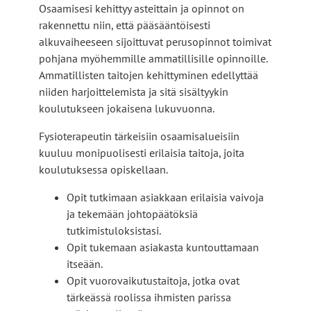
Osaamisesi kehittyy asteittain ja opinnot on
rakennettu niin, että pääsääntöisesti
alkuvaiheeseen sijoittuvat perusopinnot toimivat
pohjana myöhemmille ammatillisille opinnoille.
Ammatillisten taitojen kehittyminen edellyttää
niiden harjoittelemista ja sitä sisältyykin
koulutukseen jokaisena lukuvuonna.
Fysioterapeutin tärkeisiin osaamisalueisiin
kuuluu monipuolisesti erilaisia taitoja, joita
koulutuksessa opiskellaan.
Opit tutkimaan asiakkaan erilaisia vaivoja
ja tekemään johtopäätöksiä
tutkimistuloksistasi.
Opit tukemaan asiakasta kuntouttamaan
itseään.
Opit vuorovaikutustaitoja, jotka ovat
tärkeässä roolissa ihmisten parissa