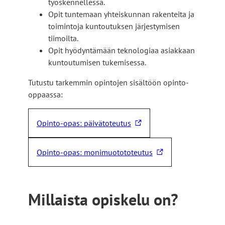
työskennellessä.
Opit tuntemaan yhteiskunnan rakenteita ja
toimintoja kuntoutuksen järjestymisen
tiimoilta.
Opit hyödyntämään teknologiaa asiakkaan
kuntoutumisen tukemisessa.
Tutustu tarkemmin opintojen sisältöön opinto-
oppaassa:
Opinto-opas: päivätoteutus
L
i
Opinto-opas: monimuotototeutus
n
L
k
i
k
n
i
k
Millaista opiskelu on?
v
k
i
i
e