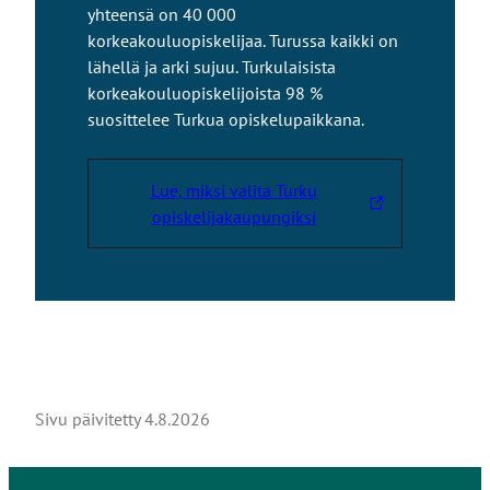
yhteensä on 40 000
korkeakouluopiskelijaa. Turussa kaikki on
lähellä ja arki sujuu. Turkulaisista
korkeakouluopiskelijoista 98 %
suosittelee Turkua opiskelupaikkana.
Lue, miksi valita Turku
L
opiskelijakaupungiksi
i
n
k
k
i
v
i
Sivu päivitetty
4.8.2026
e
u
l