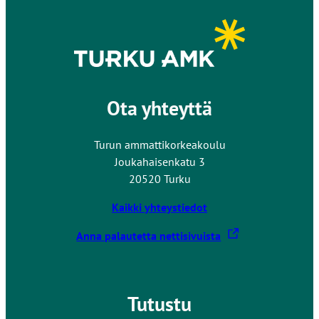
k
o
i
s
e
l
Ota yhteyttä
l
e
Turun ammattikorkeakoulu
s
Joukahaisenkatu 3
i
20520 Turku
v
u
Kaikki yhteystiedot
s
t
L
Anna palautetta nettisivuista
o
i
l
n
l
k
Tutustu
e
k