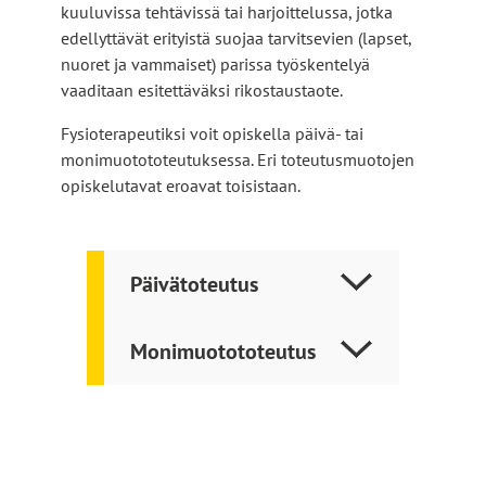
l
kuuluvissa tehtävissä tai harjoittelussa, jotka
o
e
edellyttävät erityistä suojaa tarvitsevien (lapset,
l
nuoret ja vammaiset) parissa työskentelyä
l
vaaditaan esitettäväksi rikostaustaote.
e
Fysioterapeutiksi voit opiskella päivä- tai
monimuotototeutuksessa. Eri toteutusmuotojen
opiskelutavat eroavat toisistaan.
Päivätoteutus
Monimuotototeutus