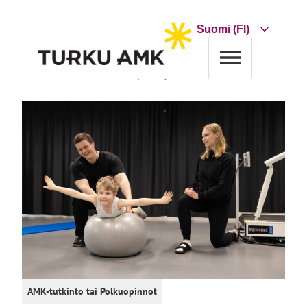
Siirry
sisältöön
Choose
a
language
Etusivu
Koulutus
Koulutushaku
Fysioterapeutti AMK
AMK-tutkinto
tai
Polkuopinnot