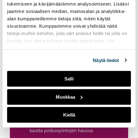
tukemiseen ja kävijämäärämme analysoimiseen. Lisäksi
jaamme sosiaalisen median, mainosalan ja analytiikka-
alan kumppaneillemme tietoja siitä, miten käytät
sivustoamme. Kumppanimme voivat yhdistää näitä
tietoja muihin tietoihin, joita olet antanut heille tai joita on
kerätty, kun olet käyttänyt heidän palvelujaan. Voit
muuttaa evästeasetuksiesi hyväksyntää sivuston
alalaidassa vasemmassa kulmassa olevasta eväste-
Näytä tiedot
Hae koulutukseen
ikonista.
Salli
Tästä koulutuksesta on tarjolla
erilaisia toteutuksia. Huomaathan,
että kaikki hakukohteet eivät ole
Muokkaa
jokaisessa haussa mukana.
Kiellä
Voit hakea tähän koulutukseen
yhteishaussa tai avoimen AMK:n
kautta polkuopintojen haussa.