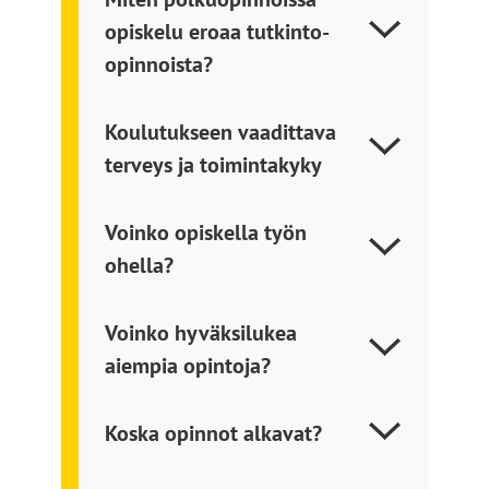
e
e
opiskelu eroaa tutkinto-
l
s
opinnoista?
l
i
e
v
s
Koulutukseen vaadittava
u
i
s
terveys ja toimintakyky
v
t
u
o
Voinko opiskella työn
s
l
ohella?
t
l
o
e
Voinko hyväksilukea
l
aiempia opintoja?
l
e
Koska opinnot alkavat?