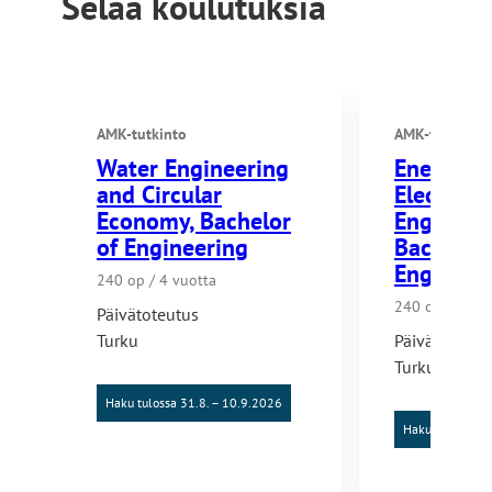
Selaa koulutuksia
AMK-tutkinto
AMK-tutkinto
Water Engineering
Energy a
and Circular
Electrical
Economy, Bachelor
Engineer
of Engineering
Bachelor 
Engineer
240 op / 4 vuotta
240 op / 4 vu
Päivätoteutus
Turku
Päivätoteutu
Turku
Haku tulossa 31.8. – 10.9.2026
Haku tulossa 31