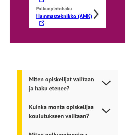
i
n
Polkuopintohaku
L
Hammasteknikko (AMK)
k
i
k
n
i
k
v
k
i
i
e
v
u
i
l
Miten opiskelijat valitaan
e
k
ja haku etenee?
u
o
l
i
k
s
Kuinka monta opiskelijaa
o
e
koulutukseen valitaan?
i
l
s
l
Miten polkuopinnoissa