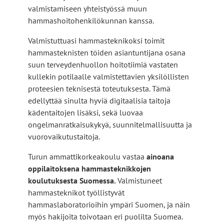
valmistamiseen yhteistyössä muun
hammashoitohenkilökunnan kanssa.
Valmistuttuasi hammasteknikoksi toimit
hammasteknisten töiden asiantuntijana osana
suun terveydenhuollon hoitotiimiä vastaten
kullekin potilaalle valmistettavien yksilöllisten
proteesien teknisestä toteutuksesta. Tämä
edellyttää sinulta hyviä digitaalisia taitoja
kädentaitojen lisäksi, sekä luovaa
ongelmanratkaisukykyä, suunnitelmallisuutta ja
vuorovaikutustaitoja.
Turun ammattikorkeakoulu vastaa
ainoana
oppilaitoksena hammasteknikkojen
koulutuksesta Suomessa.
Valmistuneet
hammasteknikot työllistyvät
hammaslaboratorioihin ympäri Suomen, ja näin
myös hakijoita toivotaan eri puolilta Suomea.