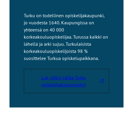
Turku on todellinen opiskelijakaupunki,
jo vuodesta 1640. Kaupungissa on
yhteensä on 40 000
korkeakouluopiskelijaa. Turussa kaikki on
lähellä ja arki sujuu. Turkulaisista
korkeakouluopiskelijoista 98 %
suosittelee Turkua opiskelupaikkana.
Lue, miksi valita Turku
L
opiskelijakaupungiksi
i
n
k
k
i
v