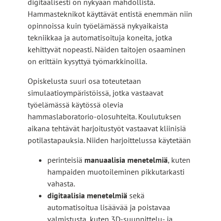
digitaalisesti on nykyään mahdollista.
Hammasteknikot käyttävät entistä enemmän niin
opinnoissa kuin työelämässä nykyaikaista
tekniikkaa ja automatisoituja koneita, jotka
kehittyvät nopeasti. Näiden taitojen osaaminen
on erittäin kysyttyä työmarkkinoilla.
Opiskelusta suuri osa toteutetaan
simulaatioympäristöissä, jotka vastaavat
työelämässä käytössä olevia
hammaslaboratorio-olosuhteita. Koulutuksen
aikana tehtävät harjoitustyöt vastaavat kliinisiä
potilastapauksia. Niiden harjoittelussa käytetään
perinteisiä
manuaalisia menetelmiä
, kuten
hampaiden muotoileminen pikkutarkasti
vahasta.
digitaalisia menetelmiä
sekä
automatisoitua lisäävää ja poistavaa
valmistusta, kuten 3D-suunnittelu- ja