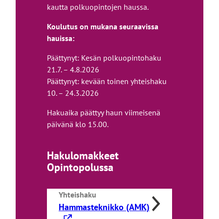
kautta polkuopintojen haussa.
Koulutus on mukana seuraavissa
hauissa:
Päättynyt: Kesän polkuopintohaku
21.7. – 4.8.2026
Päättynyt: kevään toinen yhteishaku
10. – 24.3.2026
Hakuaika päättyy haun viimeisenä
päivänä klo 15.00.
Hakulomakkeet
Opintopolussa
Yhteishaku
L
Hammasteknikko (AMK)