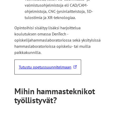
valmistusohjelmistoja eli CAD/CAM-
ohjelmistoja, CNC-jyrsinlaitteistoja, 3D-
tulostimia ja XR-teknologiaa.
Opintoihisi sisältyy lisäksi harjoittelua
koulutuksen omassa DenTech -
opiskelijahammaslaboratoriossa sekä yksityisissä
hammaslaboratorioissa opiskelu- tai muilla
paikkakunnilla.
Tutustu opetussuunnitelmaan
L
i
n
k
Mihin hammasteknikot
k
työllistyvät?
i
v
i