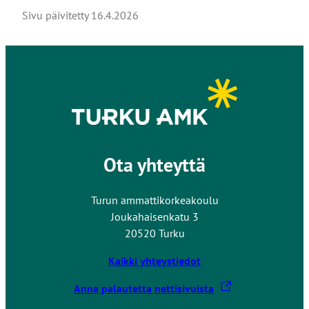
i
Sivu päivitetty
16.4.2026
e
u
l
k
o
i
s
e
l
Ota yhteyttä
l
e
Turun ammattikorkeakoulu
s
Joukahaisenkatu 3
i
20520 Turku
v
u
Kaikki yhteystiedot
s
t
L
Anna palautetta nettisivuista
o
i