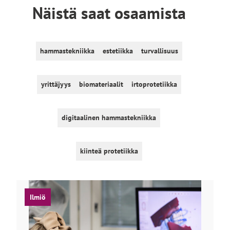
Näistä saat osaamista
l
e
hammastekniikka
estetiikka
turvallisuus
yrittäjyys
biomateriaalit
irtoprotetiikka
digitaalinen hammastekniikka
kiinteä protetiikka
Ilmiö