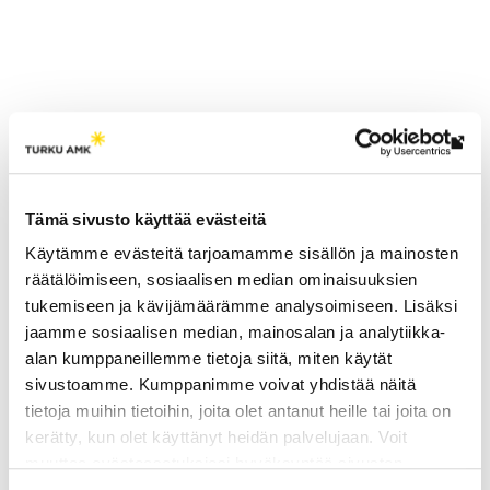
Lin
Mediatiedote
vie
ulk
Tämä sivusto käyttää evästeitä
siv
Käytämme evästeitä tarjoamamme sisällön ja mainosten
räätälöimiseen, sosiaalisen median ominaisuuksien
tukemiseen ja kävijämäärämme analysoimiseen. Lisäksi
jaamme sosiaalisen median, mainosalan ja analytiikka-
alan kumppaneillemme tietoja siitä, miten käytät
sivustoamme. Kumppanimme voivat yhdistää näitä
tietoja muihin tietoihin, joita olet antanut heille tai joita on
kerätty, kun olet käyttänyt heidän palvelujaan. Voit
muuttaa evästeasetuksiesi hyväksyntää sivuston
alalaidassa vasemmassa kulmassa olevasta eväste-