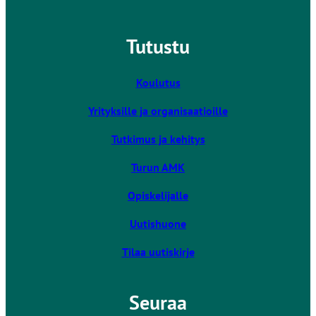
l
n
l
k
Tutustu
e
k
i
v
Koulutus
i
Yrityksille ja organisaatioille
e
u
Tutkimus ja kehitys
l
k
Turun AMK
o
Opiskelijalle
i
s
Uutishuone
e
l
Tilaa uutiskirje
l
e
Seuraa
s