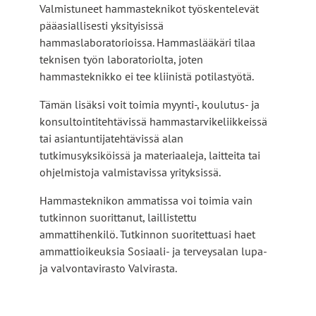
Valmistuneet hammasteknikot työskentelevät
e
pääasiallisesti yksityisissä
u
hammaslaboratorioissa. Hammaslääkäri tilaa
l
teknisen työn laboratoriolta, joten
k
hammasteknikko ei tee kliinistä potilastyötä.
o
i
Tämän lisäksi voit toimia myynti-, koulutus- ja
s
konsultointitehtävissä hammastarvikeliikkeissä
e
tai asiantuntijatehtävissä alan
l
tutkimusyksiköissä ja materiaaleja, laitteita tai
l
ohjelmistoja valmistavissa yrityksissä.
e
s
Hammasteknikon ammatissa voi toimia vain
i
tutkinnon suorittanut, laillistettu
v
ammattihenkilö. Tutkinnon suoritettuasi haet
u
ammattioikeuksia Sosiaali- ja terveysalan lupa-
s
ja valvontavirasto Valvirasta.
t
o
l