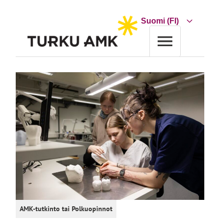
Siirry
sisältöön
Choose
a
language
Etusivu
Koulutus
Koulutushaku
Hammasteknikko AMK
AMK-tutkinto
tai
Polkuopinnot