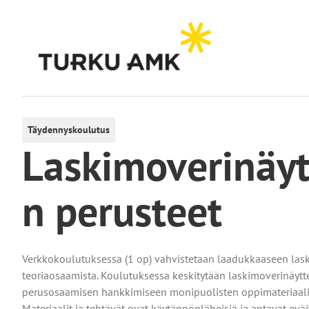
Siirry
sisältöön
Etusivu
Koulutus
Koulutushaku
Laskimoverinäytteenoton perusteet
Täydennyskoulutus
Laskimoverinäy
n perusteet
Verkkokoulutuksessa (1 op) vahvistetaan laadukkaaseen lask
teoriaosaamista. Koulutuksessa keskitytään laskimoverinäytte
perusosaamisen hankkimiseen monipuolisten oppimateriaalie
Materiaalit ja tehtävät ovat käytännönläheisiä ja antavat evä