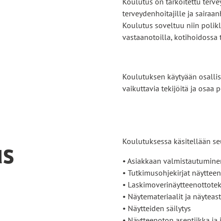
Koulutus on tarkoitettu terve
terveydenhoitajille ja sairaan
Koulutus soveltuu niin polikli
vastaanotoilla, kotihoidossa 
Koulutuksen käytyään osallis
vaikuttavia tekijöitä ja osaa 
us
Koulutuksessa käsitellään seu
• Asiakkaan valmistautumine
• Tutkimusohjekirjat näytteen
• Laskimoverinäytteenottotek
• Näytemateriaalit ja näyteast
• Näytteiden säilytys
• Näytteenoton aseptiikka ja 