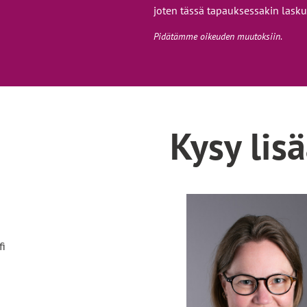
joten tässä tapauksessakin lask
Pidätämme oikeuden muutoksiin
.
Kysy lis
fi