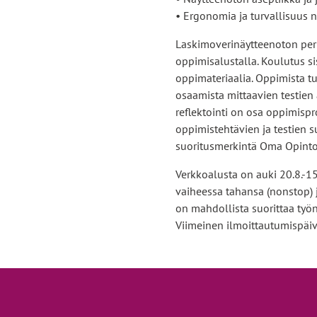
• Ergonomia ja turvallisuus 
Laskimoverinäytteenoton peru
oppimisalustalla. Koulutus si
oppimateriaalia. Oppimista t
osaamista mittaavien testien
reflektointi on osa oppimispr
oppimistehtävien ja testien s
suoritusmerkintä Oma Opint
Verkkoalusta on auki 20.8.-1
vaiheessa tahansa (nonstop) 
on mahdollista suorittaa työn
Viimeinen ilmoittautumispäiv