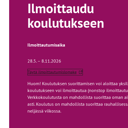
Ilmoittaudu
koulutukseen
Ilmoittautumisaika
28.5. – 8.11.2026
Täytä ilmoittautumislomake
T
h
Huom! Koulutuksen suorittamisen voi aloittaa yksilöl
e
koulutukseen voi ilmoittautua (nonstop ilmoittautum
l
Verkkokoulutusta on mahdollista suorittaa oman a
i
asti. Koulutus on mahdollista suorittaa rauhallises
n
k
neljässä viikossa.
t
a