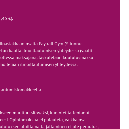
,45 €).
öasiakkaan osalta Paytrail Oy:n (Y-tunnus
lun kautta ilmoittautumisen yhteydessä (vaatii
 ollessa maksajana, laskutetaan koulutusmaksu
lmoitetaan ilmoittautumisen yhteydessä.
ttautumislomakkeella.
seen muuttuu sitovaksi, kun olet tallentanut
esi. Opintomaksua ei palauteta, vaikka osa
oulutuksen aloittamatta jättäminen ei ole peruutus,