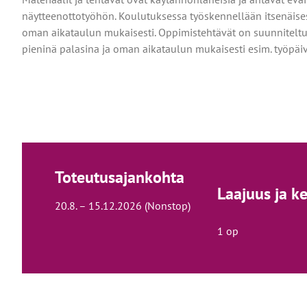
näytteenottotyöhön. Koulutuksessa työskennellään itsenäises
oman aikataulun mukaisesti. Oppimistehtävät on suunniteltu 
pieninä palasina ja oman aikataulun mukaisesti esim. työpäi
Toteutusajankohta
Laajuus ja k
20.8. – 15.12.2026 (Nonstop)
1 op