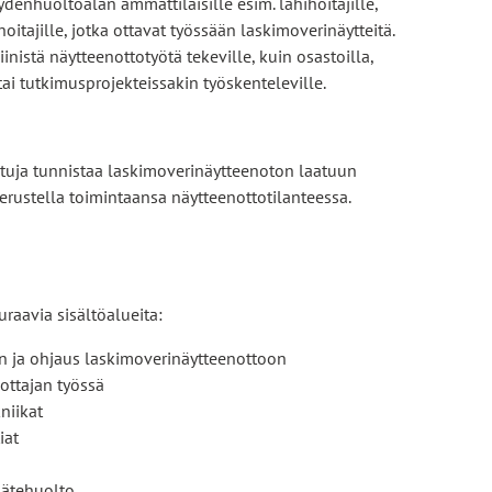
ydenhuoltoalan ammattilaisille esim. lähihoitajille,
hoitajille, jotka ottavat työssään laskimoverinäytteitä.
inistä näytteenottotyötä tekeville, kuin osastoilla,
tai tutkimusprojekteissakin työskenteleville.
tuja tunnistaa laskimoverinäytteenoton laatuun
perustella toimintaansa näytteenottotilanteessa.
raavia sisältöalueita:
n ja ohjaus laskimoverinäytteenottoon
ottajan työssä
niikat
iat
jätehuolto