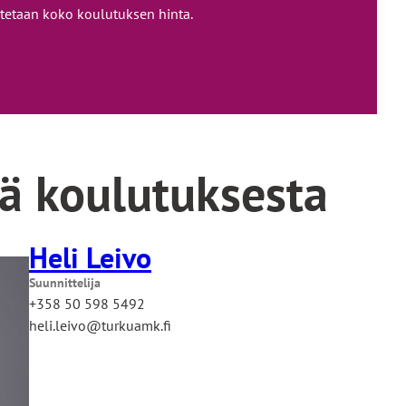
utetaan koko koulutuksen hinta.
ää koulutuksesta
Heli Leivo
Suunnittelija
+358 50 598 5492
heli.leivo@turkuamk.fi