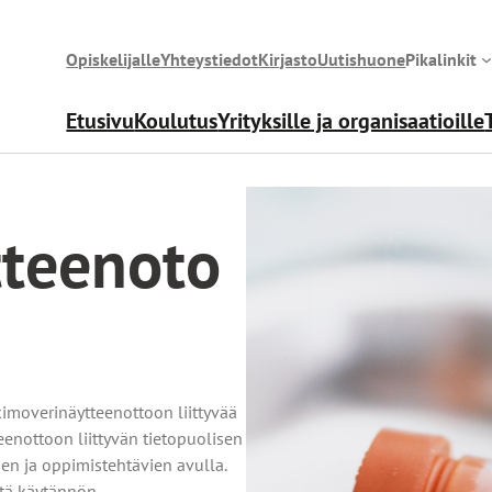
Opiskelijalle
Yhteystiedot
Kirjasto
Uutishuone
Pikalinkit
Etusivu
Koulutus
Yrityksille ja organisaatioille
tteenoto
imoverinäytteenottoon liittyvää
enottoon liittyvän tietopuolisen
n ja oppimistehtävien avulla.
itä käytännön