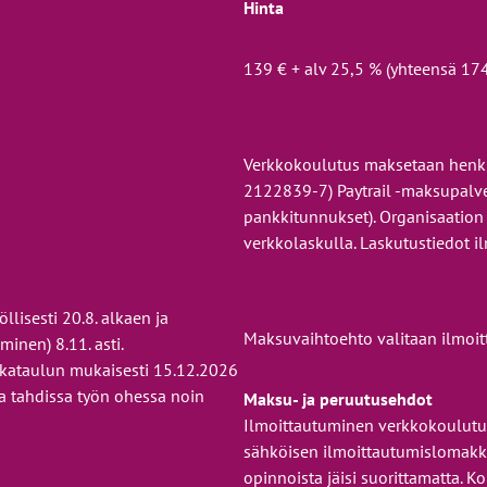
Hinta
139 € + alv 25,5 % (yhteensä 174
Verkkokoulutus maksetaan henkil
2122839-7) Paytrail -maksupalve
pankkitunnukset). Organisaation
verkkolaskulla. Laskutustiedot i
lisesti 20.8. alkaen ja
Maksuvaihtoehto valitaan ilmoi
inen) 8.11. asti.
ikataulun mukaisesti 15.12.2026
sa tahdissa työn ohessa noin
Maksu- ja peruutusehdot
Ilmoittautuminen verkkokoulutuk
sähköisen ilmoittautumislomakke
opinnoista jäisi suorittamatta. K