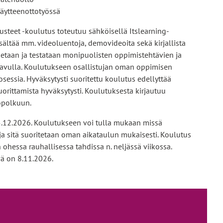
näytteenottotyössä
steet -koulutus toteutuu sähköisellä Itslearning-
sältää mm. videoluentoja, demovideoita sekä kirjallista
uetaan ja testataan monipuolisten oppimistehtävien ja
 avulla. Koulutukseen osallistujan oman oppimisen
osessia. Hyväksytysti suoritettu koulutus edellyttää
uorittamista hyväksytysti. Koulutuksesta kirjautuu
opolkuun.
5.12.2026. Koulutukseen voi tulla mukaan missä
ja sitä suoritetaan oman aikataulun mukaisesti. Koulutus
 ohessa rauhallisessa tahdissa n. neljässä viikossa.
ä on 8.11.2026.