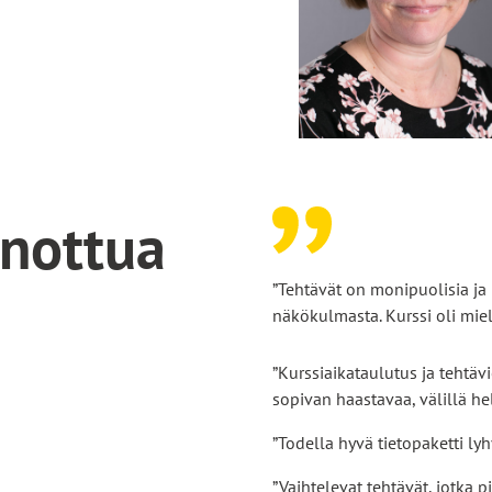
anottua
”Tehtävät on monipuolisia j
näkökulmasta. Kurssi oli miele
”Kurssiaikataulutus ja tehtävi
sopivan haastavaa, välillä he
”Todella hyvä tietopaketti lyh
”Vaihtelevat tehtävät, jotka 