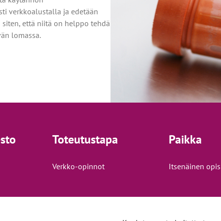
ti verkkoalustalla ja edetään
siten, että niitä on helppo tehdä
vän lomassa.
esto
Toteutustapa
Paikka
Verkko-opinnot
Itsenäinen opi