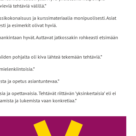
ieviä tehtäviä välillä.”
ikokonaisuus ja kurssimateriaalia monipuolisesti. Asiat
sti ja esimerkit olivat hyviä.
hankintaan hyvät. Auttavat jatkossakin rohkeasti etsimään
niiden pohjalta oli kiva lähteä tekemään tehtäviä.”
mielenkiintoisia.”
usta ja opetus asiantuntevaa.”
a ja opettavaisia. Tehtävät riittävän ’yksinkertaisia’ eli ei
ttamista ja lukemista vaan konkretiaa.”