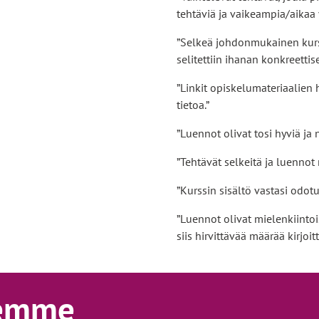
tehtäviä ja vaikeampia/aikaa v
”Selkeä johdonmukainen kurss
selitettiin ihanan konkreettise
”Linkit opiskelumateriaalien 
tietoa.”
”Luennot olivat tosi hyviä ja 
”Tehtävät selkeitä ja luennot 
”Kurssin sisältö vastasi odot
”Luennot olivat mielenkiintoisi
siis hirvittävää määrää kirjoi
eemme