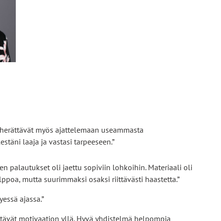
a herättävät myös ajattelemaan useammasta
stäni laaja ja vastasi tarpeeseen.”
en palautukset oli jaettu sopiviin lohkoihin. Materiaali oli
lppoa, mutta suurimmaksi osaksi riittävästi haastetta.”
yessä ajassa.”
pitävät motivaation yllä. Hyvä yhdistelmä helpompia